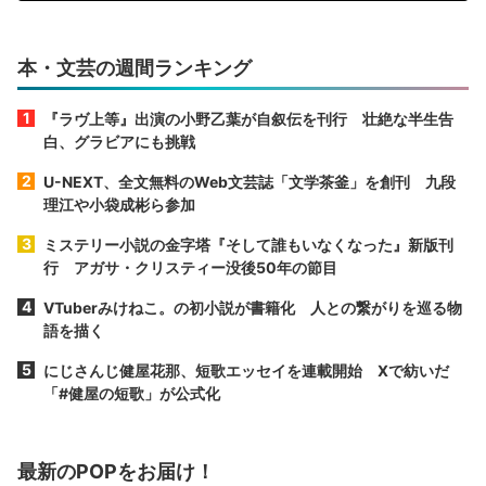
本・文芸の週間ランキング
『ラヴ上等』出演の小野乙葉が自叙伝を刊行 壮絶な半生告
白、グラビアにも挑戦
U-NEXT、全文無料のWeb文芸誌「文学茶釜」を創刊 九段
理江や小袋成彬ら参加
ミステリー小説の金字塔『そして誰もいなくなった』新版刊
行 アガサ・クリスティー没後50年の節目
VTuberみけねこ。の初小説が書籍化 人との繋がりを巡る物
語を描く
にじさんじ健屋花那、短歌エッセイを連載開始 Xで紡いだ
「#健屋の短歌」が公式化
最新のPOPをお届け！