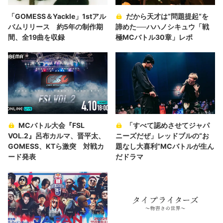
「GOMESS＆Yackle」1stアル
だから天才は“問題提起“を
バムリリース 約5年の制作期
諦めた──ハハノシキュウ「戦
間、全19曲を収録
極MCバトル30章」レポ
MCバトル大会『FSL
「すべて認めさせてジャパ
VOL.2』呂布カルマ、晋平太、
ニーズだぜ」レッドブルの“お
GOMESS、KTら激突 対戦カ
題なし大喜利”MCバトルが生ん
ード発表
だドラマ