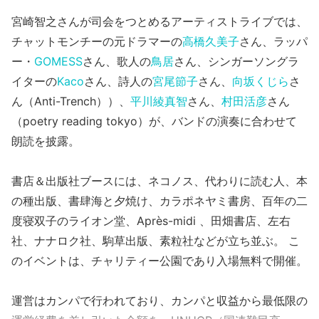
宮崎智之さんが司会をつとめるアーティストライブでは、
チャットモンチーの元ドラマーの
高橋久美子
さん、ラッパ
ー・
GOMESS
さん、歌人の
鳥居
さん、シンガーソングラ
イターの
Kaco
さん、詩人の
宮尾節子
さん、
向坂くじら
さ
ん（Anti-Trench））、
平川綾真智
さん、
村田活彦
さん
（poetry reading tokyo）が、バンドの演奏に合わせて
朗読を披露。
書店＆出版社ブースには、ネコノス、代わりに読む人、本
の種出版、書肆海と夕焼け、カラポネヤミ書房、百年の二
度寝双子のライオン堂、Après-midi 、田畑書店、左右
社、ナナロク社、駒草出版、素粒社などが立ち並ぶ。 こ
のイベントは、チャリティー公園であり入場無料で開催。
運営はカンパで行われており、カンパと収益から最低限の