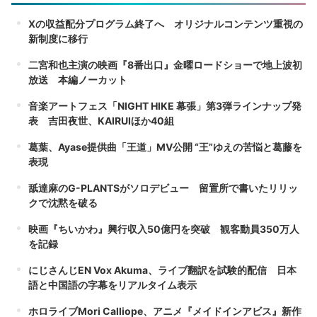
Xの収益配分プログラム終了へ オリジナルコンテンツ重視の
新制度に移行
二宮和也主演の映画『8番出口』金曜ロードショーで地上波初
放送 本編ノーカット
音楽アートフェス「NIGHT HIKE 幕張」第3弾ラインナップ発
表 吉田夜世、KAIRUIほか40組
葛葉、Ayase提供曲「王道」MV公開 “王”ゆえの苦悩と葛藤を
表現
舐達麻のG-PLANTSがソロデビュー 留置所で書いたリリッ
クで沈黙を破る
映画『ちいかわ』興行収入50億円を突破 観客動員350万人
を記録
にじさんじEN Vox Akuma、ライブ翻訳を試験的配信 日本
語と中国語の字幕をリアルタイム表示
ホロライブMori Calliope、アニメ『メイドインアビス』新作