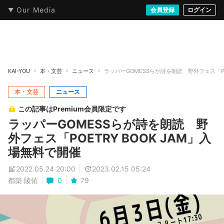
Our Media
本・文芸
情報化社会
アニメ・漫画
イラスト・アート
音楽・映像
会員登録
ゲーム
ログイン
ストリート
KAI-YOU
本・文芸
ニュース
ラッパーGOMESSらが詩を朗読 野外フェス「POE
本・文芸
ニュース
この記事はPremium会員限定です
ラッパーGOMESSらが詩を朗読 野
外フェス「POETRY BOOK JAM」入
場無料で開催
2022.05.24 20:00
2023.02.15 05:24
都築 陵佑
0
79