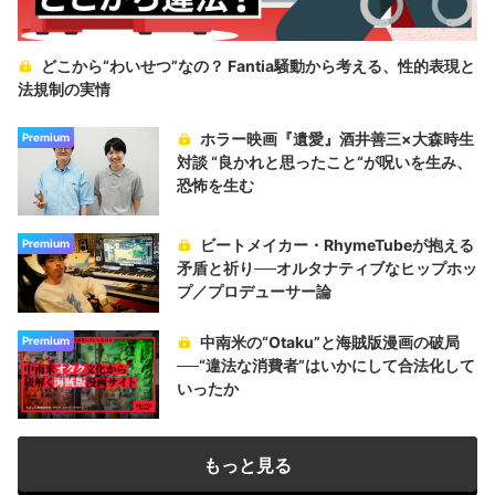
どこから“わいせつ”なの？ Fantia騒動から考える、性的表現と
法規制の実情
ホラー映画『遺愛』酒井善三×大森時生
Premium
対談 “良かれと思ったこと“が呪いを生み、
恐怖を生む
ビートメイカー・RhymeTubeが抱える
Premium
矛盾と祈り──オルタナティブなヒップホッ
プ／プロデューサー論
中南米の“Otaku”と海賊版漫画の破局
Premium
──“違法な消費者”はいかにして合法化して
いったか
もっと見る