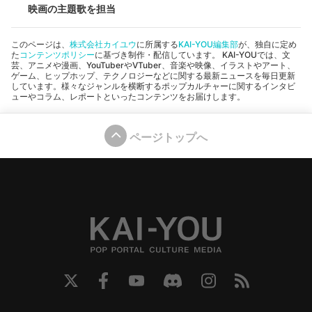
映画の主題歌を担当
このページは、
株式会社カイユウ
に所属する
KAI-YOU編集部
が、独自に定め
た
コンテンツポリシー
に基づき制作・配信しています。 KAI-YOUでは、文
芸、アニメや漫画、YouTuberやVTuber、音楽や映像、イラストやアート、
ゲーム、ヒップホップ、テクノロジーなどに関する最新ニュースを毎日更新
しています。様々なジャンルを横断するポップカルチャーに関するインタビ
ューやコラム、レポートといったコンテンツをお届けします。
ページトップへ