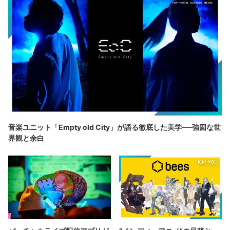
音楽ユニット「Empty old City」が語る徹底した美学──強固な世
界観と余白