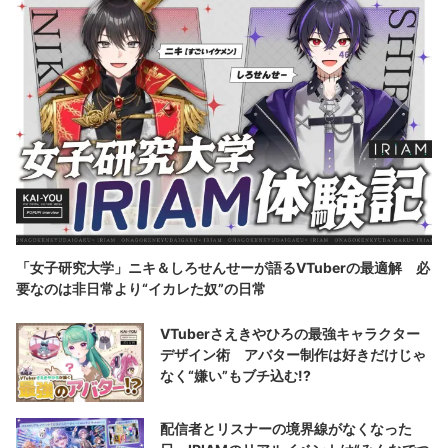
「女子研究大学」ニキ＆しろせんせーが語るVTuberの最適解 必
要なのは非日常より“イカレた奴”の日常
VTuberさえきやひろの最強キャラクター
デザイン術 アバター制作は好きだけじゃ
なく“嫌い”もブチ込む!?
配信者とリスナーの境界線がなくなった