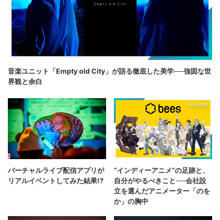
音楽ユニット「Empty old City」が語る徹底した美学──強固な世
界観と余白
バーチャルライブ配信アプリが
“インディーアニメ“の足跡と、
リアルイベントしてみた結果!?
自分がやるべきこと──会社設
立を選んだアニメーター「のを
か」の胸中