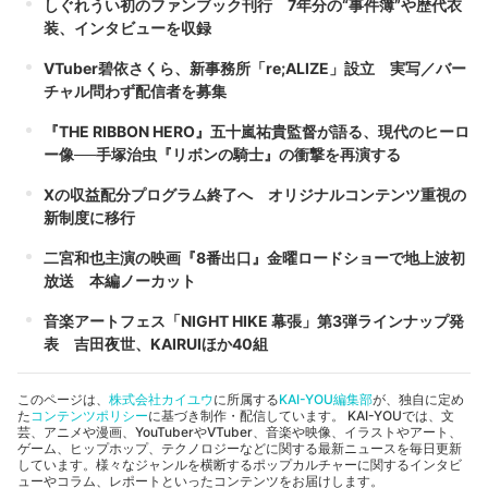
しぐれうい初のファンブック刊行 7年分の“事件簿”や歴代衣
装、インタビューを収録
VTuber碧依さくら、新事務所「re;ALIZE」設立 実写／バー
チャル問わず配信者を募集
『THE RIBBON HERO』五十嵐祐貴監督が語る、現代のヒーロ
ー像──手塚治虫『リボンの騎士』の衝撃を再演する
Xの収益配分プログラム終了へ オリジナルコンテンツ重視の
新制度に移行
二宮和也主演の映画『8番出口』金曜ロードショーで地上波初
放送 本編ノーカット
音楽アートフェス「NIGHT HIKE 幕張」第3弾ラインナップ発
表 吉田夜世、KAIRUIほか40組
このページは、
株式会社カイユウ
に所属する
KAI-YOU編集部
が、独自に定め
た
コンテンツポリシー
に基づき制作・配信しています。 KAI-YOUでは、文
芸、アニメや漫画、YouTuberやVTuber、音楽や映像、イラストやアート、
ゲーム、ヒップホップ、テクノロジーなどに関する最新ニュースを毎日更新
しています。様々なジャンルを横断するポップカルチャーに関するインタビ
ューやコラム、レポートといったコンテンツをお届けします。