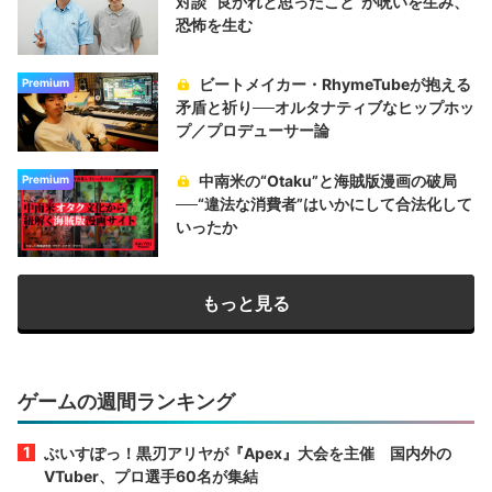
対談 “良かれと思ったこと“が呪いを生み、
恐怖を生む
ビートメイカー・RhymeTubeが抱える
Premium
矛盾と祈り──オルタナティブなヒップホッ
プ／プロデューサー論
中南米の“Otaku”と海賊版漫画の破局
Premium
──“違法な消費者”はいかにして合法化して
いったか
もっと見る
ゲームの週間ランキング
ぶいすぽっ！黒刃アリヤが『Apex』大会を主催 国内外の
VTuber、プロ選手60名が集結