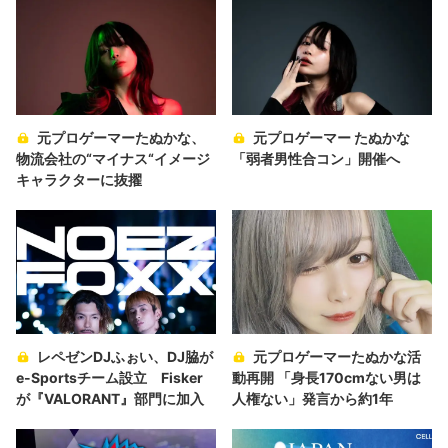
元プロゲーマーたぬかな、
元プロゲーマー たぬかな
物流会社の“マイナス“イメージ
「弱者男性合コン」開催へ
キャラクターに抜擢
レペゼンDJふぉい、DJ脇が
元プロゲーマーたぬかな活
e-Sportsチーム設立 Fisker
動再開 「身長170cmない男は
が『VALORANT』部門に加入
人権ない」発言から約1年