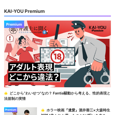
KAI-YOU Premium
Premium
どこから“わいせつ”なの？ Fantia騒動から考える、性的表現と
法規制の実情
ホラー映画『遺愛』酒井善三×大森時生
Premium