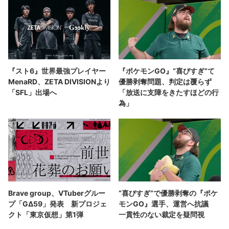
『スト6』世界最強プレイヤー
『ポケモンGO』“喜びすぎ”て
MenaRD、ZETA DIVISIONより
優勝剥奪問題、判定は覆らず
「SFL」出場へ
「放送に支障をきたすほどの行
為」
Brave group、VTuberグルー
“喜びすぎ”で優勝剥奪の『ポケ
プ「GΔ59」発表 新プロジェ
モンGO』選手、運営へ抗議
クト「東京仮想」第1弾
一貫性のない裁定を疑問視