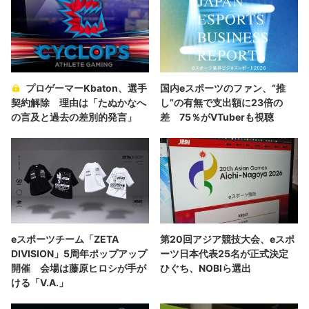
プロゲーマーKbaton、選手
国内eスポーツのファン、“推
契約解除 理由は「たぬかなへ
し”の有無で支出額に23倍の
の言及と過去の差別的発言」
差 75％がVTuberも視聴
eスポーツチーム「ZETA
第20回アジア競技大会、eスポ
DIVISION」5周年ポップアップ
ーツ日本代表25名が正式決定
開催 会場は藤原ヒロシが手が
ひぐち、NOBIら選出
ける「V.A.」