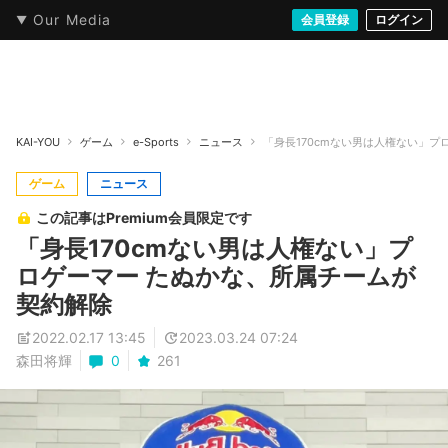
Our Media
本・文芸
情報化社会
アニメ・漫画
イラスト・アート
音楽・映像
会員登録
ゲーム
ログイン
ストリート
KAI-YOU
ゲーム
e-Sports
ニュース
「身長170cmない男は人権ない」プ
ゲーム
ニュース
この記事はPremium会員限定です
「身長170cmない男は人権ない」プ
ロゲーマー たぬかな、所属チームが
契約解除
2022.02.17 13:45
2023.03.24 07:24
森田将輝
0
261