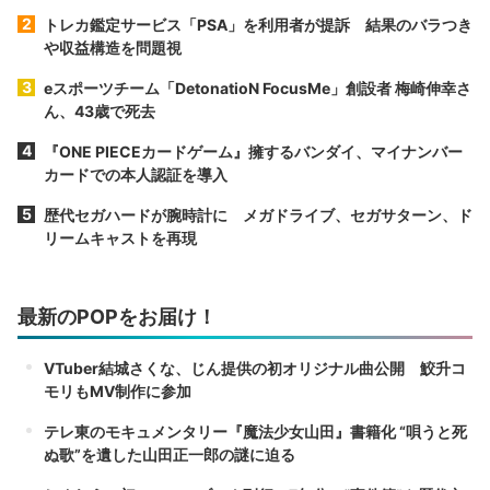
トレカ鑑定サービス「PSA」を利用者が提訴 結果のバラつき
や収益構造を問題視
eスポーツチーム「DetonatioN FocusMe」創設者 梅崎伸幸さ
ん、43歳で死去
『ONE PIECEカードゲーム』擁するバンダイ、マイナンバー
カードでの本人認証を導入
歴代セガハードが腕時計に メガドライブ、セガサターン、ド
リームキャストを再現
最新のPOPをお届け！
VTuber結城さくな、じん提供の初オリジナル曲公開 鮫升コ
モリもMV制作に参加
テレ東のモキュメンタリー『魔法少女山田』書籍化 “唄うと死
ぬ歌”を遺した山田正一郎の謎に迫る