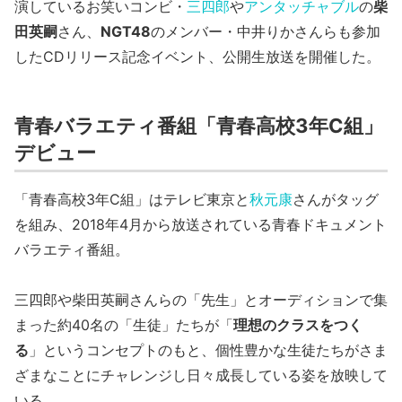
演しているお笑いコンビ・
三四郎
や
アンタッチャブル
の
柴
田英嗣
さん、
NGT48
のメンバー・中井りかさんらも参加
したCDリリース記念イベント、公開生放送を開催した。
青春バラエティ番組「青春高校3年C組」
デビュー
「青春高校3年C組」はテレビ東京と
秋元康
さんがタッグ
を組み、2018年4月から放送されている青春ドキュメント
バラエティ番組。
三四郎や柴田英嗣さんらの「先生」とオーディションで集
まった約40名の「生徒」たちが「
理想のクラスをつく
る
」というコンセプトのもと、個性豊かな生徒たちがさま
ざまなことにチャレンジし日々成長している姿を放映して
いる。