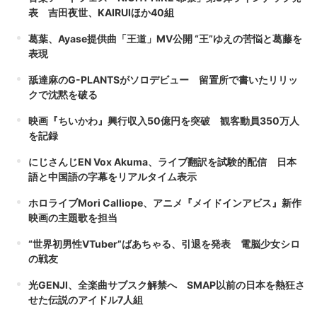
表 吉田夜世、KAIRUIほか40組
葛葉、Ayase提供曲「王道」MV公開 “王”ゆえの苦悩と葛藤を
表現
舐達麻のG-PLANTSがソロデビュー 留置所で書いたリリッ
クで沈黙を破る
映画『ちいかわ』興行収入50億円を突破 観客動員350万人
を記録
にじさんじEN Vox Akuma、ライブ翻訳を試験的配信 日本
語と中国語の字幕をリアルタイム表示
ホロライブMori Calliope、アニメ『メイドインアビス』新作
映画の主題歌を担当
“世界初男性VTuber”ばあちゃる、引退を発表 電脳少女シロ
の戦友
光GENJI、全楽曲サブスク解禁へ SMAP以前の日本を熱狂さ
せた伝説のアイドル7人組