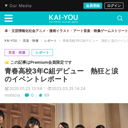
Our Media
会員登録
ログイン
本・文芸
情報化社会
アニメ・漫画
イラスト・アート
音楽・映像
ゲーム
ストリート
KAI-YOU
音楽・映像
レポート
青春高校3年C組デビュー 熱狂と涙のイベン
音楽・映像
レポート
この記事はPremium会員限定です
青春高校3年C組デビュー 熱狂と涙
のイベントレポート
2020.01.23 13:58
2023.03.25 14:24
motocra
0
89