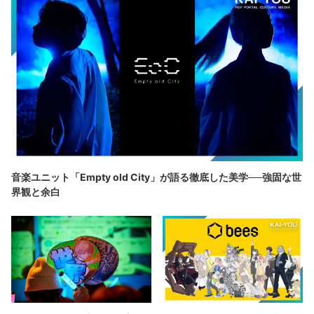
音楽ユニット「Empty old City」が語る徹底した美学──強固な世
界観と余白