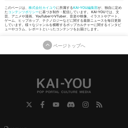
このページは、
株式会社カイユウ
に所属する
KAI-YOU編集部
が、独自に定め
た
コンテンツポリシー
に基づき制作・配信しています。 KAI-YOUでは、文
芸、アニメや漫画、YouTuberやVTuber、音楽や映像、イラストやアート、
ゲーム、ヒップホップ、テクノロジーなどに関する最新ニュースを毎日更新
しています。様々なジャンルを横断するポップカルチャーに関するインタビ
ューやコラム、レポートといったコンテンツをお届けします。
ページトップへ