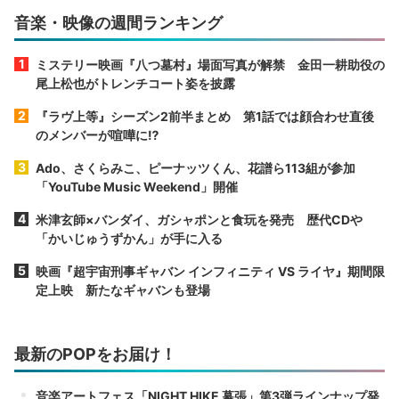
音楽・映像の週間ランキング
ミステリー映画『八つ墓村』場面写真が解禁 金田一耕助役の
尾上松也がトレンチコート姿を披露
『ラヴ上等』シーズン2前半まとめ 第1話では顔合わせ直後
のメンバーが喧嘩に⁉︎
Ado、さくらみこ、ピーナッツくん、花譜ら113組が参加
「YouTube Music Weekend」開催
米津玄師×バンダイ、ガシャポンと食玩を発売 歴代CDや
「かいじゅうずかん」が手に入る
映画『超宇宙刑事ギャバン インフィニティ VS ライヤ』期間限
定上映 新たなギャバンも登場
最新のPOPをお届け！
音楽アートフェス「NIGHT HIKE 幕張」第3弾ラインナップ発