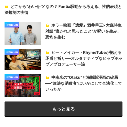
どこから“わいせつ”なの？ Fantia騒動から考える、性的表現と
法規制の実情
ホラー映画『遺愛』酒井善三×大森時生
Premium
対談 “良かれと思ったこと“が呪いを生み、
恐怖を生む
ビートメイカー・RhymeTubeが抱える
Premium
矛盾と祈り──オルタナティブなヒップホッ
プ／プロデューサー論
中南米の“Otaku”と海賊版漫画の破局
Premium
──“違法な消費者”はいかにして合法化して
いったか
もっと見る