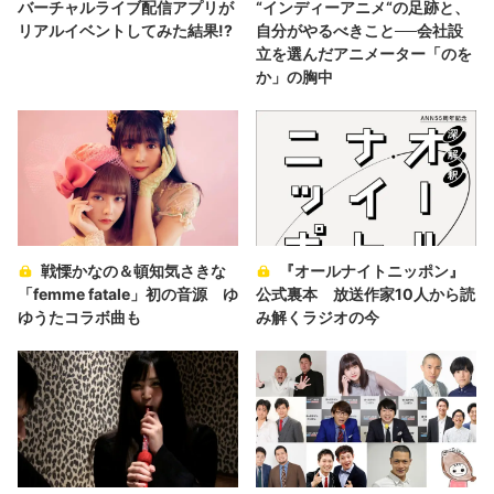
バーチャルライブ配信アプリが
“インディーアニメ“の足跡と、
リアルイベントしてみた結果!?
自分がやるべきこと──会社設
立を選んだアニメーター「のを
か」の胸中
戦慄かなの＆頓知気さきな
『オールナイトニッポン』
「femme fatale」初の音源 ゆ
公式裏本 放送作家10人から読
ゆうたコラボ曲も
み解くラジオの今