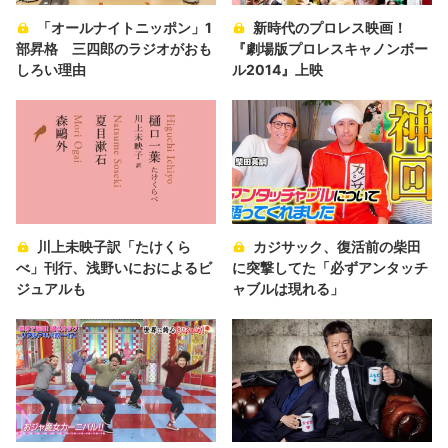
「オールナイトニッポン」1
新時代のプロレス映画！
部昇格 三四郎のラジオがおも
『劇場版プロレスキャノンボー
しろい理由
ル2014』上映
川上未映子訳「たけくら
カジサック、復活前の柴田
べ」刊行、浅野いにおによるビ
に突撃してた「必ずアンタッチ
ジュアルも
ャブルは現れる」