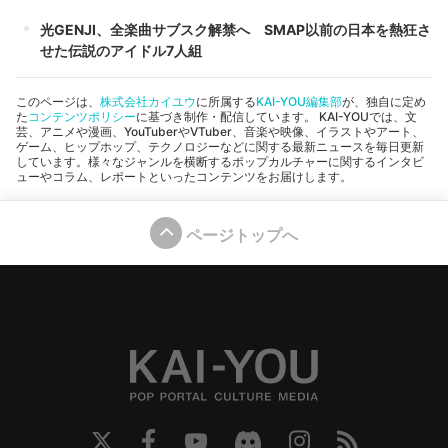
光GENJI、全楽曲サブスク解禁へ SMAP以前の日本を熱狂さ
せた伝説のアイドル7人組
このページは、
株式会社カイユウ
に所属する
KAI-YOU編集部
が、独自に定め
た
コンテンツポリシー
に基づき制作・配信しています。 KAI-YOUでは、文
芸、アニメや漫画、YouTuberやVTuber、音楽や映像、イラストやアート、
ゲーム、ヒップホップ、テクノロジーなどに関する最新ニュースを毎日更新
しています。様々なジャンルを横断するポップカルチャーに関するインタビ
ューやコラム、レポートといったコンテンツをお届けします。
ページトップへ