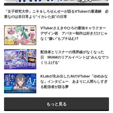
「女子研究大学」ニキ＆しろせんせーが語るVTuberの最適解 必
要なのは非日常より“イカレた奴”の日常
VTuberさえきやひろの最強キャラクター
デザイン術 アバター制作は好きだけじゃ
なく“嫌い”もブチ込む!?
配信者とリスナーの境界線がなくなった
日 IRIAMのリアルイベントは“みんなでつ
くり上げる”
KLabが生み出したAIのVTuber「ゆめみな
な」インタビュー あまりに人間らしすぎ
る配信者が語る夢
もっと見る