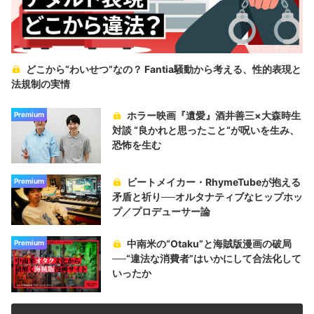
どこから“わいせつ”なの？ Fantia騒動から考える、性的表現と
法規制の実情
ホラー映画『遺愛』酒井善三×大森時生
Premium
対談 “良かれと思ったこと“が呪いを生み、
恐怖を生む
ビートメイカー・RhymeTubeが抱える
Premium
矛盾と祈り──オルタナティブなヒップホッ
プ／プロデューサー論
中南米の“Otaku”と海賊版漫画の破局
Premium
──“違法な消費者”はいかにして合法化して
いったか