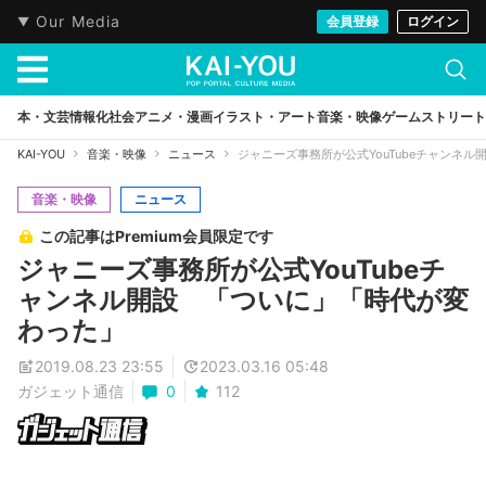
Our Media
会員登録
ログイン
本・文芸
情報化社会
アニメ・漫画
イラスト・アート
音楽・映像
ゲーム
ストリート
KAI-YOU
音楽・映像
ニュース
ジャニーズ事務所が公式YouTubeチャンネ
音楽・映像
ニュース
この記事はPremium会員限定です
ジャニーズ事務所が公式YouTubeチ
ャンネル開設 「ついに」「時代が変
わった」
2019.08.23 23:55
2023.03.16 05:48
ガジェット通信
0
112