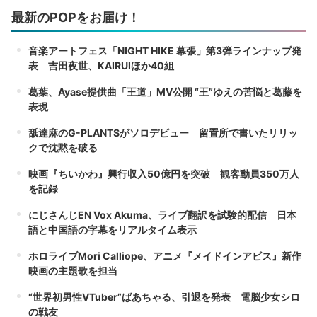
最新のPOPをお届け！
音楽アートフェス「NIGHT HIKE 幕張」第3弾ラインナップ発
表 吉田夜世、KAIRUIほか40組
葛葉、Ayase提供曲「王道」MV公開 “王”ゆえの苦悩と葛藤を
表現
舐達麻のG-PLANTSがソロデビュー 留置所で書いたリリッ
クで沈黙を破る
映画『ちいかわ』興行収入50億円を突破 観客動員350万人
を記録
にじさんじEN Vox Akuma、ライブ翻訳を試験的配信 日本
語と中国語の字幕をリアルタイム表示
ホロライブMori Calliope、アニメ『メイドインアビス』新作
映画の主題歌を担当
“世界初男性VTuber”ばあちゃる、引退を発表 電脳少女シロ
の戦友