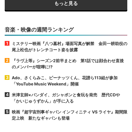
もっと見る
音楽・映像の週間ランキング
ミステリー映画『八つ墓村』場面写真が解禁 金田一耕助役の
尾上松也がトレンチコート姿を披露
『ラヴ上等』シーズン2前半まとめ 第1話では顔合わせ直後
のメンバーが喧嘩に⁉︎
Ado、さくらみこ、ピーナッツくん、花譜ら113組が参加
「YouTube Music Weekend」開催
米津玄師×バンダイ、ガシャポンと食玩を発売 歴代CDや
「かいじゅうずかん」が手に入る
映画『超宇宙刑事ギャバン インフィニティ VS ライヤ』期間限
定上映 新たなギャバンも登場