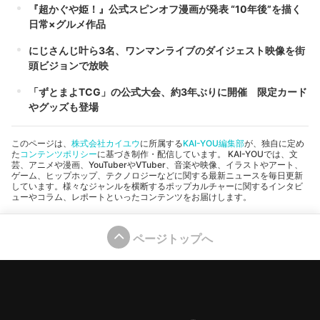
『超かぐや姫！』公式スピンオフ漫画が発表 “10年後”を描く
日常×グルメ作品
にじさんじ叶ら3名、ワンマンライブのダイジェスト映像を街
頭ビジョンで放映
「ずとまよTCG」の公式大会、約3年ぶりに開催 限定カード
やグッズも登場
このページは、
株式会社カイユウ
に所属する
KAI-YOU編集部
が、独自に定め
た
コンテンツポリシー
に基づき制作・配信しています。 KAI-YOUでは、文
芸、アニメや漫画、YouTuberやVTuber、音楽や映像、イラストやアート、
ゲーム、ヒップホップ、テクノロジーなどに関する最新ニュースを毎日更新
しています。様々なジャンルを横断するポップカルチャーに関するインタビ
ューやコラム、レポートといったコンテンツをお届けします。
ページトップへ