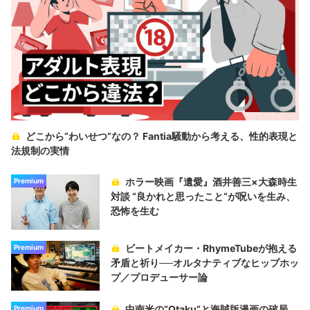
どこから“わいせつ”なの？ Fantia騒動から考える、性的表現と
法規制の実情
ホラー映画『遺愛』酒井善三×大森時生
Premium
対談 “良かれと思ったこと“が呪いを生み、
恐怖を生む
ビートメイカー・RhymeTubeが抱える
Premium
矛盾と祈り──オルタナティブなヒップホッ
プ／プロデューサー論
中南米の“Otaku”と海賊版漫画の破局
Premium