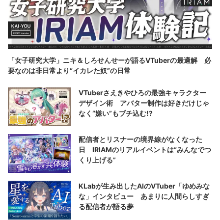
「女子研究大学」ニキ＆しろせんせーが語るVTuberの最適解 必
要なのは非日常より“イカレた奴”の日常
VTuberさえきやひろの最強キャラクター
デザイン術 アバター制作は好きだけじゃ
なく“嫌い”もブチ込む!?
配信者とリスナーの境界線がなくなった
日 IRIAMのリアルイベントは“みんなでつ
くり上げる”
KLabが生み出したAIのVTuber「ゆめみな
な」インタビュー あまりに人間らしすぎ
る配信者が語る夢