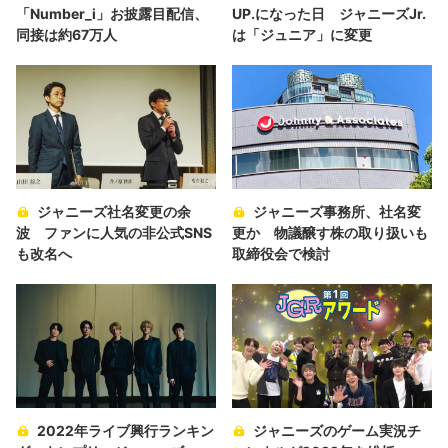
「Number_i」お披露目配信、
UP.になった日 ジャニーズJr.
同接は約67万人
は「ジュニア」に変更
ジャニーズ社名変更の余
ジャニーズ事務所、社名変
波 ファンに人気の非公式SNS
更か 物議醸す株の取り扱いも
も改名へ
取締役会で検討
2022年ライブ興行ランキン
ジャニーズのゲーム実況チ