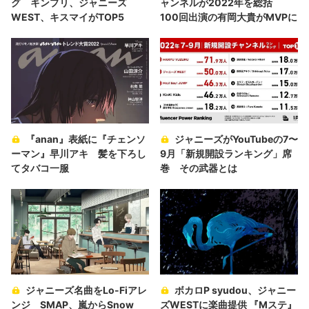
グ キンプリ、ジャニーズ
ャンネルが2022年を総括
WEST、キスマイがTOP5
100回出演の有岡大貴がMVPに
『anan』表紙に『チェンソ
ジャニーズがYouTubeの7〜
ーマン』早川アキ 髪を下ろし
9月「新規開設ランキング」席
てタバコ一服
巻 その武器とは
ジャニーズ名曲をLo-Fiアレ
ボカロP syudou、ジャニー
ンジ SMAP、嵐からSnow
ズWESTに楽曲提供 『Mステ』