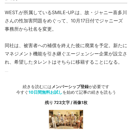
WEST.が所属しているSMILE-UP.は、故・ジャニー喜多川
さんの性加害問題をめぐって、10月17日付でジャニーズ
事務所から社名を変更。
同社は、被害者への補償を終えた後に廃業を予定。新たに
マネジメント機能を引き継ぐエージェンシー企業が設立さ
れ、希望したタレントはそちらに移籍することになる。
...
続きを読むには
メンバーシップ登録
が必要です
今すぐ
10日間無料お試し
を始めて記事の続きを読もう
残り 723文字 / 画像1枚