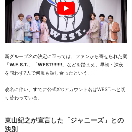
新グループ名の決定に至っては、ファンから寄せられた案
「
W.E.S.T.
」「
WEST!!!!!!!
」などを踏まえ、早朝・深夜
を問わず7人で何度も話し合ったという。
改名に伴い、すでに公式Xのアカウント名はWEST.へと切
り替わっている。
東山紀之が宣言した「ジャニーズ」との
決別