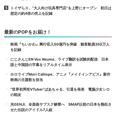
トイザらス、“大人向け玩具専門店”を上野にオープン 初日は
想定の約4倍の売上を記録
最新のPOPをお届け！
映画『ちいかわ』興行収入50億円を突破 観客動員350万人
を記録
にじさんじEN Vox Akuma、ライブ翻訳を試験的配信 日本
語と中国語の字幕をリアルタイム表示
ホロライブMori Calliope、アニメ『メイドインアビス』新作
映画の主題歌を担当
“世界初男性VTuber”ばあちゃる、引退を発表 電脳少女シロ
の戦友
光GENJI、全楽曲サブスク解禁へ SMAP以前の日本を熱狂さ
せた伝説のアイドル7人組