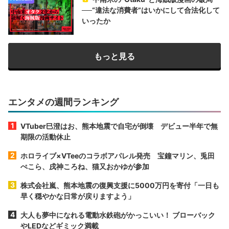
──“違法な消費者”はいかにして合法化して
いったか
もっと見る
エンタメの週間ランキング
VTuber巳澄はお、熊本地震で自宅が倒壊 デビュー半年で無
期限の活動休止
ホロライブ×VTeeのコラボアパレル発売 宝鐘マリン、兎田
ぺこら、戌神ころね、猫又おかゆが参加
株式会社嵐、熊本地震の復興支援に5000万円を寄付「一日も
早く穏やかな日常が戻りますよう」
大人も夢中になれる電動水鉄砲がかっこいい！ ブローバック
やLEDなどギミック満載