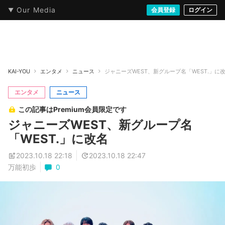
Our Media
本・文芸
情報化社会
アニメ・漫画
イラスト・アート
音楽・映像
会員登録
ゲーム
ログイン
ストリート
KAI-YOU
エンタメ
ニュース
ジャニーズWEST、新グループ名「WEST.」に
エンタメ
ニュース
この記事はPremium会員限定です
ジャニーズWEST、新グループ名
「WEST.」に改名
2023.10.18 22:18
2023.10.18 22:47
万能初歩
0