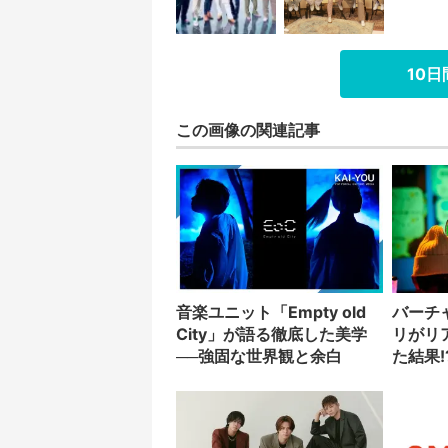
10
この画像の関連記事
音楽ユニット「Empty old
バーチ
City」が語る徹底した美学
リがリ
──強固な世界観と余白
た結果!