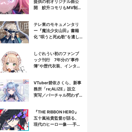
提供の初オリジナル曲公
開 鮫升コモリもMV制作
に参加
テレ東のモキュメンタリ
ー『魔法少女山田』書籍
化 “唄うと死ぬ歌”を遺し
た山田正一郎の謎に迫る
しぐれうい初のファンブ
ック刊行 7年分の“事件
簿”や歴代衣装、インタビ
ューを収録
VTuber碧依さくら、新事
務所「re;ALIZE」設立
実写／バーチャル問わず
配信者を募集
『THE RIBBON HERO』
五十嵐祐貴監督が語る、
現代のヒーロー像──手塚
治虫『リボンの騎士』の