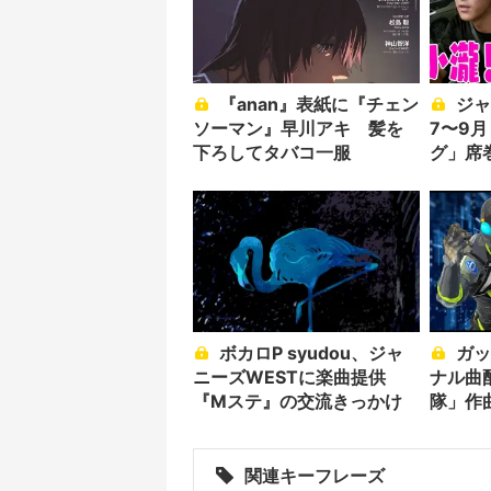
『anan』表紙に『チェン
ジャニーズがYouTubeの
ソーマン』早川アキ 髪を
7〜9
下ろしてタバコ一服
グ」席
ボカロP syudou、ジャ
ガッチマンV、初オリジ
ニーズWESTに楽曲提供
ナル曲
『Mステ』の交流きっかけ
隊」作
ング
関連キーフレーズ