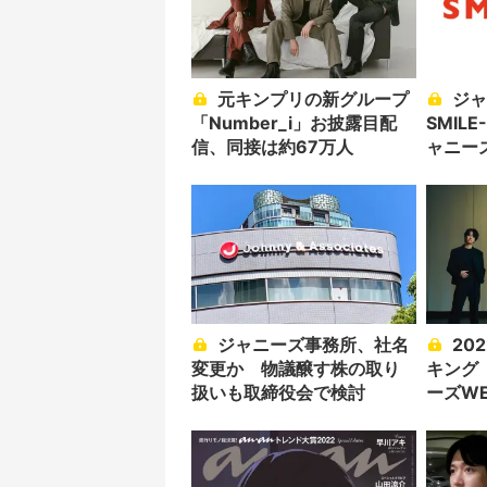
元キンプリの新グループ
ジャニーズ事務所が
「Number_i」お披露目配
SMIL
信、同接は約67万人
ャニー
に変更
ジャニーズ事務所、社名
2022年ライブ興行ラン
変更か 物議醸す株の取り
キング
扱いも取締役会で検討
ーズW
TOP5