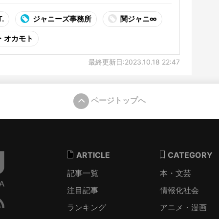
.
ジャニーズ事務所
関ジャニ∞
・オカモト
最終更新日:2023.10.18 22:47
ページトップへ
ARTICLE
CATEGORY
記事一覧
本・文芸
注目記事
情報化社会
ランキング
アニメ・漫画