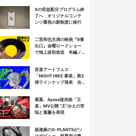
衝撃を再演する
Xの収益配分プログラム終
了へ オリジナルコンテ
ンツ重視の新制度に移行
二宮和也主演の映画『8番
出口』金曜ロードショー
で地上波初放送 本編ノ
ーカット
音楽アートフェス
「NIGHT HIKE 幕張」第3
弾ラインナップ発表 吉
田夜世、KAIRUIほか40組
葛葉、Ayase提供曲「王
道」MV公開 “王”ゆえの苦
悩と葛藤を表現
舐達麻のG-PLANTSがソ
ロデビュー 留置所で書