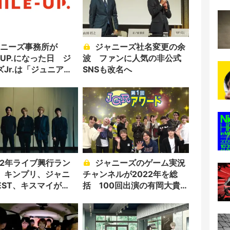
ジャニーズ社名変更の余
E-UP.になった日 ジ
波 ファンに人気の非公式
ズJr.は「ジュニア」
SNSも改名へ
ジャニーズのゲーム実況
 キンプリ、ジャニ
チャンネルが2022年を総
EST、キスマイが
括 100回出演の有岡大貴が
MVPに