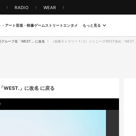
S
RADIO
WEAR
ト・アート
音楽・映像
ゲーム
ストリート
エンタメ
もっと見る
新グループ名「WEST.」に改名
（画像ギャラリー 1 / 2）ジャニーズWEST改め「WES
WEST.」に改名 に戻る
り