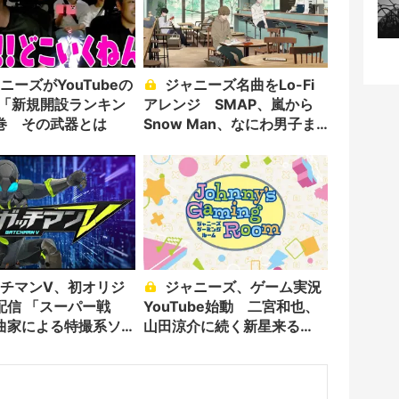
ジャニーズ名曲をLo-Fi
月「新規開設ランキン
アレンジ SMAP、嵐から
巻 その武器とは
Snow Man、なにわ男子ま
で24時間配信
ジャニーズ、ゲーム実況
配信 「スーパー戦
YouTube始動 二宮和也、
曲家による特撮系ソ
山田涼介に続く新星来る
か？