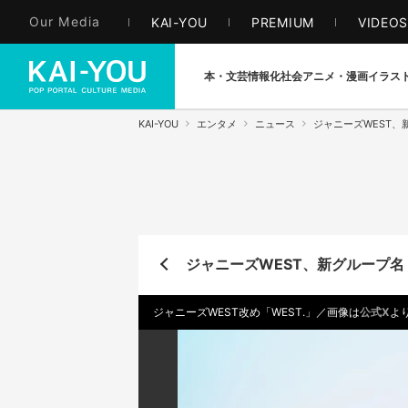
Our Media
KAI-YOU
PREMIUM
VIDEO
本・文芸
情報化社会
アニメ・漫画
イラス
KAI-YOU
エンタメ
ニュース
ジャニーズWEST、
ジャニーズWEST、新グループ名「
ジャニーズWEST改め「WEST.」／画像は
公式X
よ