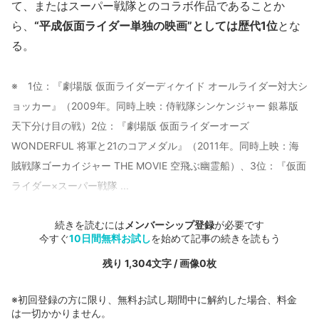
て、またはスーパー戦隊とのコラボ作品であることか
ら、
“平成仮面ライダー単独の映画”としては歴代1位
とな
る。
※ 1位：『劇場版 仮面ライダーディケイド オールライダー対大シ
ョッカー』（2009年。同時上映：侍戦隊シンケンジャー 銀幕版
天下分け目の戦）2位：『劇場版 仮面ライダーオーズ
WONDERFUL 将軍と21のコアメダル』（2011年。同時上映：海
賊戦隊ゴーカイジャー THE MOVIE 空飛ぶ幽霊船）、3位：『仮面
ライダー×スーパー戦隊 ...
続きを読むには
メンバーシップ登録
が必要です
今すぐ
10日間無料お試し
を始めて記事の続きを読もう
残り 1,304文字 / 画像0枚
※初回登録の方に限り、無料お試し期間中に解約した場合、料金
は一切かかりません。