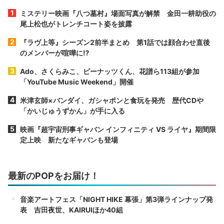
ミステリー映画『八つ墓村』場面写真が解禁 金田一耕助役の
尾上松也がトレンチコート姿を披露
『ラヴ上等』シーズン2前半まとめ 第1話では顔合わせ直後
のメンバーが喧嘩に⁉︎
Ado、さくらみこ、ピーナッツくん、花譜ら113組が参加
「YouTube Music Weekend」開催
米津玄師×バンダイ、ガシャポンと食玩を発売 歴代CDや
「かいじゅうずかん」が手に入る
映画『超宇宙刑事ギャバン インフィニティ VS ライヤ』期間限
定上映 新たなギャバンも登場
最新のPOPをお届け！
音楽アートフェス「NIGHT HIKE 幕張」第3弾ラインナップ発
表 吉田夜世、KAIRUIほか40組