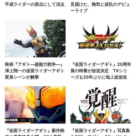
平成ライダーの原点にして頂点
見届けた、熱気と波乱のデビュ
ーライブ
映画『アギト—超能力戦争—』
『仮面ライダーアギト』25周年
津上翔一の仮面ライダーアギト
展の特番が放送決定 TVシリ
変身シーンが解禁
ーズも25年ぶりに地上波放送
『仮面ライダーアギト』新作映
『仮面ライダーアギト』写真集