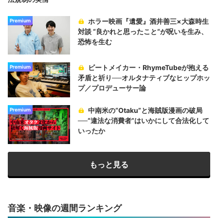
ホラー映画『遺愛』酒井善三×大森時生
Premium
対談 “良かれと思ったこと“が呪いを生み、
恐怖を生む
ビートメイカー・RhymeTubeが抱える
Premium
矛盾と祈り──オルタナティブなヒップホッ
プ／プロデューサー論
中南米の“Otaku”と海賊版漫画の破局
Premium
──“違法な消費者”はいかにして合法化して
いったか
もっと見る
音楽・映像の週間ランキング