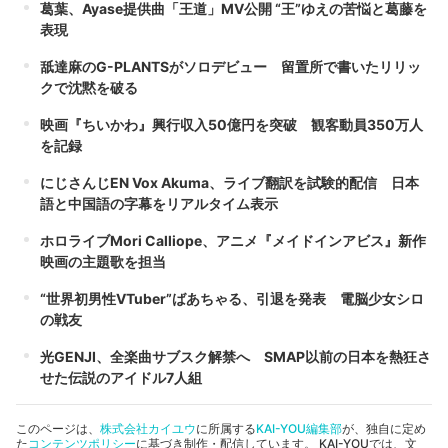
葛葉、Ayase提供曲「王道」MV公開 “王”ゆえの苦悩と葛藤を
表現
舐達麻のG-PLANTSがソロデビュー 留置所で書いたリリッ
クで沈黙を破る
映画『ちいかわ』興行収入50億円を突破 観客動員350万人
を記録
にじさんじEN Vox Akuma、ライブ翻訳を試験的配信 日本
語と中国語の字幕をリアルタイム表示
ホロライブMori Calliope、アニメ『メイドインアビス』新作
映画の主題歌を担当
“世界初男性VTuber”ばあちゃる、引退を発表 電脳少女シロ
の戦友
光GENJI、全楽曲サブスク解禁へ SMAP以前の日本を熱狂さ
せた伝説のアイドル7人組
このページは、
株式会社カイユウ
に所属する
KAI-YOU編集部
が、独自に定め
た
コンテンツポリシー
に基づき制作・配信しています。 KAI-YOUでは、文