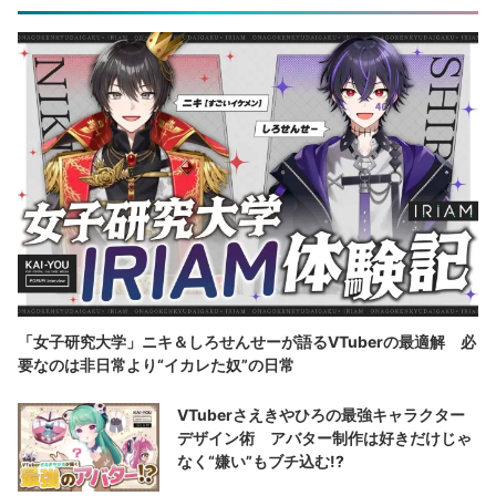
「女子研究大学」ニキ＆しろせんせーが語るVTuberの最適解 必
要なのは非日常より“イカレた奴”の日常
VTuberさえきやひろの最強キャラクター
デザイン術 アバター制作は好きだけじゃ
なく“嫌い”もブチ込む!?