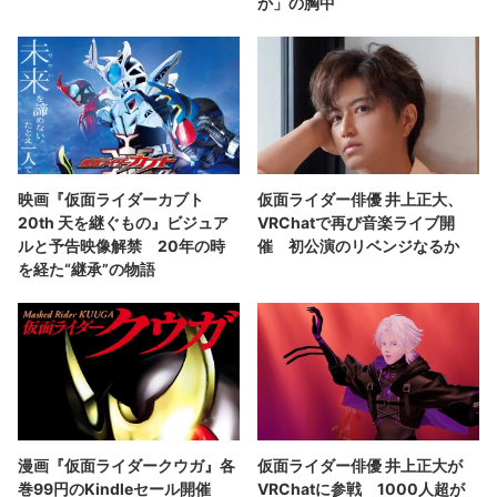
か」の胸中
映画『仮面ライダーカブト
仮面ライダー俳優 井上正大、
20th 天を継ぐもの』ビジュア
VRChatで再び音楽ライブ開
ルと予告映像解禁 20年の時
催 初公演のリベンジなるか
を経た“継承”の物語
漫画『仮面ライダークウガ』各
仮面ライダー俳優 井上正大が
巻99円のKindleセール開催
VRChatに参戦 1000人超が