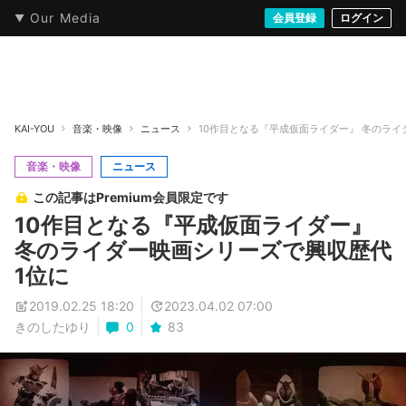
Our Media
本・文芸
情報化社会
アニメ・漫画
イラスト・アート
音楽・映像
会員登録
ゲーム
ログイン
ストリート
KAI-YOU
音楽・映像
ニュース
10作目となる『平成仮面ライダー』 冬のライ
音楽・映像
ニュース
この記事はPremium会員限定です
10作目となる『平成仮面ライダー』
冬のライダー映画シリーズで興収歴代
1位に
2019.02.25 18:20
2023.04.02 07:00
きのしたゆり
0
83