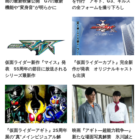
画の最新映像公開 G7の最新
を刊行 アギト、G3、ギルス
機能や“変身音”が明らかに
の全フォームを撮り下ろし
仮面ライダー新作『マイス』発
『仮面ライダーカブト』完全新
表 55周年の節目に放送される
作が発表 オリジナルキャスト
シリーズ最新作
も出演
『仮面ライダーアギト』25周年
映画『アギト―超能力戦争―』
展の“真”メインビジュアル解
新たな場面写真解禁 氷川誠と