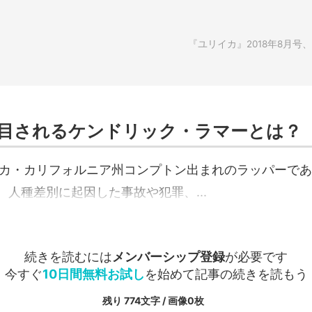
『ユリイカ』2018年8月号
目されるケンドリック・ラマーとは？
メリカ・カリフォルニア州コンプトン出まれのラッパーで
人種差別に起因した事故や犯罪、...
続きを読むには
メンバーシップ登録
が必要です
今すぐ
10日間無料お試し
を始めて記事の続きを読もう
残り 774文字 / 画像0枚