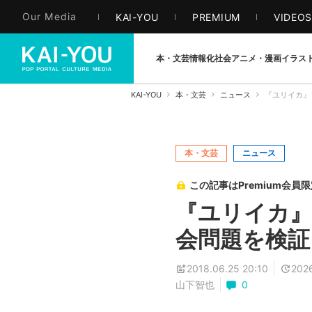
Our Media
KAI-YOU
PREMIUM
VIDEO
本・文芸
情報化社会
アニメ・漫画
イラス
KAI-YOU
本・文芸
ニュース
『ユリイカ』
本・文芸
ニュース
この記事はPremium会員
『ユリイカ』
会問題を検証
2018.06.25 20:10
2026
山下智也
0