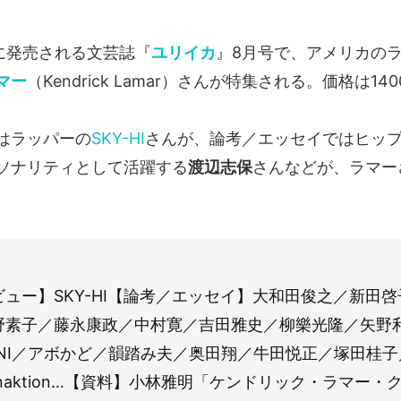
）に発売される文芸誌『
ユリイカ
』8月号で、アメリカの
マー
（Kendrick Lamar）さんが特集される。価格は1
はラッパーの
SKY-HI
さんが、論考／エッセイではヒッ
ソナリティとして活躍する
渡辺志保
さんなどが、ラマー
ュー】SKY-HI【論考／エッセイ】大和田俊之／新田
野素子／藤永康政／中村寛／吉田雅史／柳樂光隆／矢野
UNI／アボかど／韻踏み夫／奥田翔／牛田悦正／塚田桂
naktion…【資料】小林雅明「ケンドリック・ラマー・