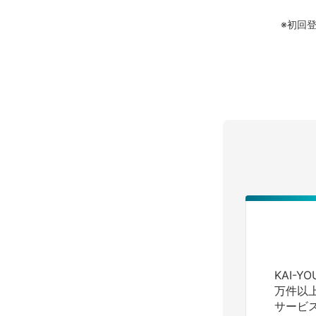
※初回
KAI-
万件以
サービ