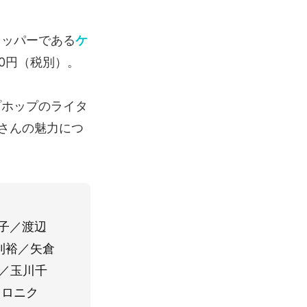
ラッパーである
ケ
400円（税別）。
プホップのライタ
さんの魅力につ
啓子／渡辺
利裕／矢倉
子／玉川千
クロニク