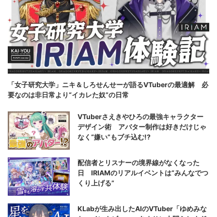
「女子研究大学」ニキ＆しろせんせーが語るVTuberの最適解 必
要なのは非日常より“イカレた奴”の日常
VTuberさえきやひろの最強キャラクター
デザイン術 アバター制作は好きだけじゃ
なく“嫌い”もブチ込む!?
配信者とリスナーの境界線がなくなった
日 IRIAMのリアルイベントは“みんなでつ
くり上げる”
KLabが生み出したAIのVTuber「ゆめみな