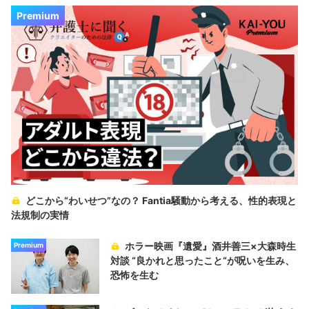
Premium
どこから“わいせつ”なの？ Fantia騒動から考える、性的表現と
法規制の実情
ホラー映画『遺愛』酒井善三×大森時生
Premium
対談 “良かれと思ったこと“が呪いを生み、
恐怖を生む