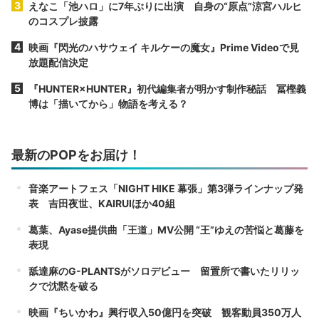
えなこ「池ハロ」に7年ぶりに出演 自身の“原点”涼宮ハルヒ
のコスプレ披露
映画『閃光のハサウェイ キルケーの魔女』Prime Videoで見
放題配信決定
『HUNTER×HUNTER』初代編集者が明かす制作秘話 冨樫義
博は「描いてから」物語を考える？
最新のPOPをお届け！
音楽アートフェス「NIGHT HIKE 幕張」第3弾ラインナップ発
表 吉田夜世、KAIRUIほか40組
葛葉、Ayase提供曲「王道」MV公開 “王”ゆえの苦悩と葛藤を
表現
舐達麻のG-PLANTSがソロデビュー 留置所で書いたリリッ
クで沈黙を破る
映画『ちいかわ』興行収入50億円を突破 観客動員350万人