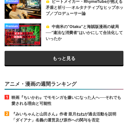
ビートメイカー・RhymeTubeが抱える
Premium
矛盾と祈り──オルタナティブなヒップホッ
プ／プロデューサー論
中南米の“Otaku”と海賊版漫画の破局
Premium
──“違法な消費者”はいかにして合法化して
いったか
もっと見る
アニメ・漫画の週間ランキング
映画『ちいかわ』でモモンガを嫌いになった人へ──それでも
愛される理由と可能性
『みいちゃんと山田さん』作者 亜月ねねが過去活動を説明
「ダイアナ」名義の運営及び原作への関与を否定