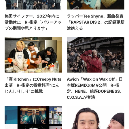
梅田サイファー、2027年内に
ラッパーTee Shyne、新曲発表
活動休止 R-指定「パワーアッ
「RAPSTAR DIS 2」の記録更新
プの期間や思とります」
途絶える
「漢 Kitchen」にCreepy Nuts
Awich「Wax On Wax Off」日
出演 R-指定の得意料理“にん
本版REMIXのMV公開 R-指
じんしりしり”に挑戦
定、NENE、鎮座DOPENESS、
C.O.S.A.が客演