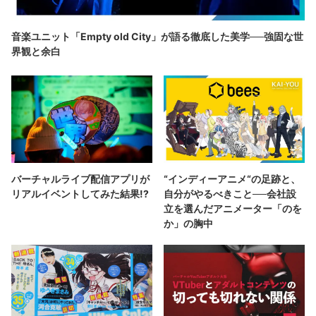
音楽ユニット「Empty old City」が語る徹底した美学──強固な世
界観と余白
バーチャルライブ配信アプリが
“インディーアニメ“の足跡と、
リアルイベントしてみた結果!?
自分がやるべきこと──会社設
立を選んだアニメーター「のを
か」の胸中