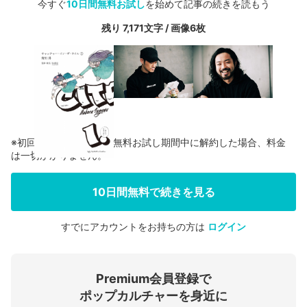
今すぐ
10日間無料お試し
を始めて記事の続きを読もう
残り 7,171文字 / 画像6枚
※初回登録の方に限り、無料お試し期間中に解約した場合、料金
は一切かかりません。
10日間無料で続きを見る
すでにアカウントをお持ちの方は
ログイン
会員登録する
Premium会員登録で
ログインする
ポップカルチャーを身近に