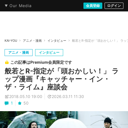
Our Media
本・文芸
情報化社会
アニメ・漫画
イラスト・アート
音楽・映像
会員登録
ゲーム
ログイン
ストリート
KAI-YOU
アニメ・漫画
インタビュー
般若とR-指定が「頭おかしい！」 ラ
アニメ・漫画
インタビュー
この記事はPremium会員限定です
般若とR-指定が「頭おかしい！」 ラ
ップ漫画『キャッチャー・イン・
ザ・ライム』座談会
2018.05.10 19:00
2026.03.11 11:30
1
50