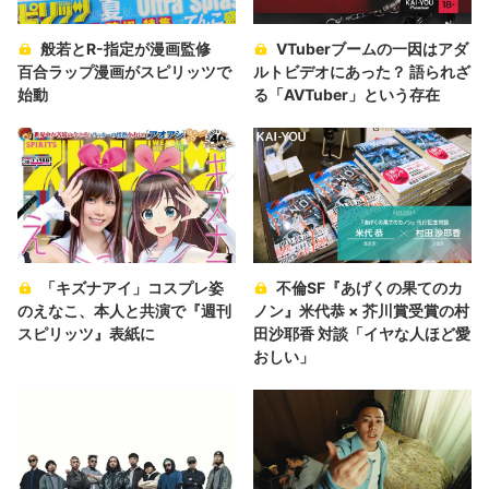
般若とR-指定が漫画監修
VTuberブームの一因はアダ
百合ラップ漫画がスピリッツで
ルトビデオにあった？ 語られざ
始動
る「AVTuber」という存在
「キズナアイ」コスプレ姿
不倫SF『あげくの果てのカ
のえなこ、本人と共演で『週刊
ノン』米代恭 × 芥川賞受賞の村
スピリッツ』表紙に
田沙耶香 対談「イヤな人ほど愛
おしい」