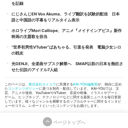
を記録
にじさんじEN Vox Akuma、ライブ翻訳を試験的配信 日本
語と中国語の字幕をリアルタイム表示
ホロライブMori Calliope、アニメ『メイドインアビス』新作
映画の主題歌を担当
“世界初男性VTuber”ばあちゃる、引退を発表 電脳少女シロ
の戦友
光GENJI、全楽曲サブスク解禁へ SMAP以前の日本を熱狂さ
せた伝説のアイドル7人組
このページは、
株式会社カイユウ
に所属する
KAI-YOU編集部
が、独自に定め
た
コンテンツポリシー
に基づき制作・配信しています。 KAI-YOUでは、文
芸、アニメや漫画、YouTuberやVTuber、音楽や映像、イラストやアート、
ゲーム、ヒップホップ、テクノロジーなどに関する最新ニュースを毎日更新
しています。様々なジャンルを横断するポップカルチャーに関するインタビ
ューやコラム、レポートといったコンテンツをお届けします。
ページトップへ