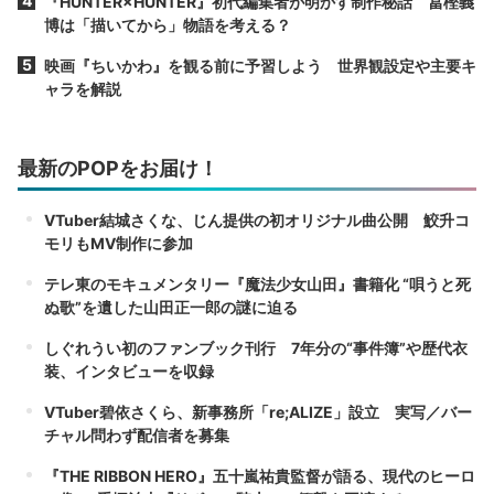
『HUNTER×HUNTER』初代編集者が明かす制作秘話 冨樫義
博は「描いてから」物語を考える？
映画『ちいかわ』を観る前に予習しよう 世界観設定や主要キ
ャラを解説
最新のPOPをお届け！
VTuber結城さくな、じん提供の初オリジナル曲公開 鮫升コ
モリもMV制作に参加
テレ東のモキュメンタリー『魔法少女山田』書籍化 “唄うと死
ぬ歌”を遺した山田正一郎の謎に迫る
しぐれうい初のファンブック刊行 7年分の“事件簿”や歴代衣
装、インタビューを収録
VTuber碧依さくら、新事務所「re;ALIZE」設立 実写／バー
チャル問わず配信者を募集
『THE RIBBON HERO』五十嵐祐貴監督が語る、現代のヒーロ