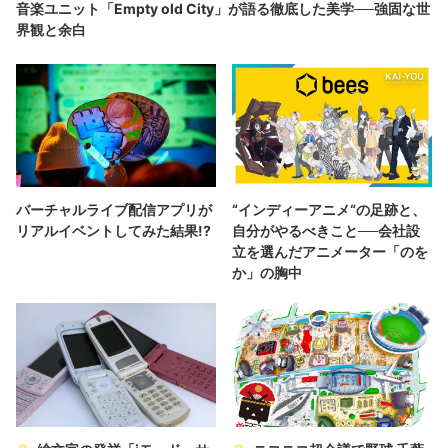
音楽ユニット「Empty old City」が語る徹底した美学──強固な世
界観と余白
バーチャルライブ配信アプリが
“インディーアニメ“の足跡と、
リアルイベントしてみた結果!?
自分がやるべきこと──会社設
立を選んだアニメーター「のを
か」の胸中