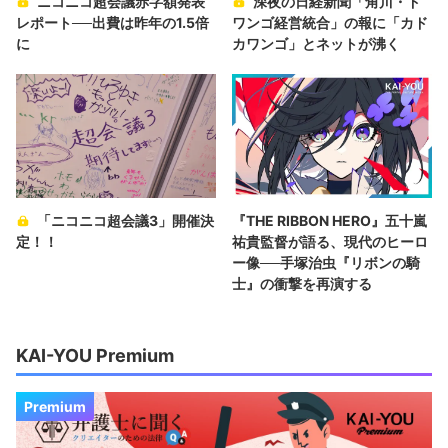
ニコニコ超会議赤字額発表
深夜の日経新聞「角川・ド
レポート──出費は昨年の1.5倍
ワンゴ経営統合」の報に「カド
に
カワンゴ」とネットが沸く
「ニコニコ超会議3」開催決
『THE RIBBON HERO』五十嵐
定！！
祐貴監督が語る、現代のヒーロ
ー像──手塚治虫『リボンの騎
士』の衝撃を再演する
KAI-YOU Premium
Premium