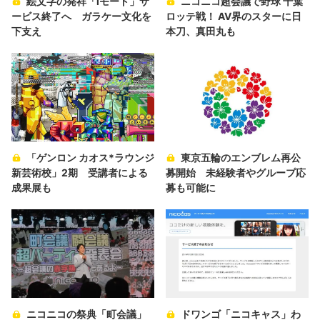
絵文字の発祥「iモード」サ
ニコニコ超会議で野球 千葉
ービス終了へ ガラケー文化を
ロッテ戦！ AV界のスターに日
下支え
本刀、真田丸も
「ゲンロン カオス*ラウンジ
東京五輪のエンブレム再公
新芸術校」2期 受講者による
募開始 未経験者やグループ応
成果展も
募も可能に
ニコニコの祭典「町会議」
ドワンゴ「ニコキャス」わ