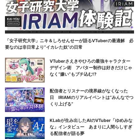
「女子研究大学」ニキ＆しろせんせーが語るVTuberの最適解 必
要なのは非日常より“イカレた奴”の日常
VTuberさえきやひろの最強キャラクター
デザイン術 アバター制作は好きだけじゃ
なく“嫌い”もブチ込む!?
配信者とリスナーの境界線がなくなった
日 IRIAMのリアルイベントは“みんなでつ
くり上げる”
KLabが生み出したAIのVTuber「ゆめみな
な」インタビュー あまりに人間らしすぎ
る配信者が語る夢