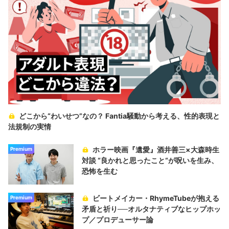
どこから“わいせつ”なの？ Fantia騒動から考える、性的表現と
法規制の実情
ホラー映画『遺愛』酒井善三×大森時生
Premium
対談 “良かれと思ったこと“が呪いを生み、
恐怖を生む
ビートメイカー・RhymeTubeが抱える
Premium
矛盾と祈り──オルタナティブなヒップホッ
プ／プロデューサー論