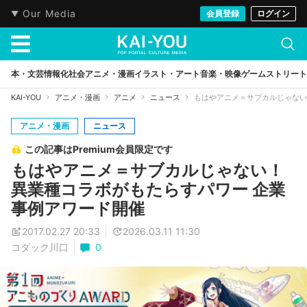
Our Media
会員登録
ログイン
本・文芸
情報化社会
アニメ・漫画
イラスト・アート
音楽・映像
ゲーム
ストリート
KAI-YOU
アニメ・漫画
アニメ
ニュース
もはやアニメ＝サブカルじゃない
アニメ・漫画
ニュース
この記事はPremium会員限定です
もはやアニメ＝サブカルじゃない！
異業種コラボがもたらすパワー 企業
事例アワード開催
2017.02.27 20:33
2026.03.11 11:30
コダック川口
0