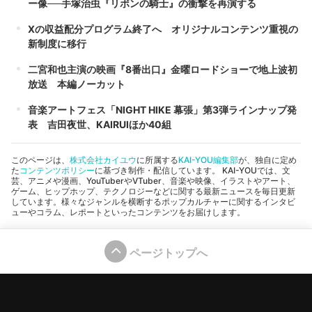
ー像──手塚治虫『リボンの騎士』の衝撃を再演する
Xの収益配分プログラム終了へ オリジナルコンテンツ重視の
新制度に移行
二宮和也主演の映画『8番出口』金曜ロードショーで地上波初
放送 本編ノーカット
音楽アートフェス「NIGHT HIKE 幕張」第3弾ラインナップ発
表 吉田夜世、KAIRUIほか40組
このページは、
株式会社カイユウ
に所属する
KAI-YOU編集部
が、独自に定め
た
コンテンツポリシー
に基づき制作・配信しています。 KAI-YOUでは、文
芸、アニメや漫画、YouTuberやVTuber、音楽や映像、イラストやアート、
ゲーム、ヒップホップ、テクノロジーなどに関する最新ニュースを毎日更新
しています。様々なジャンルを横断するポップカルチャーに関するインタビ
ューやコラム、レポートといったコンテンツをお届けします。
ページトップへ