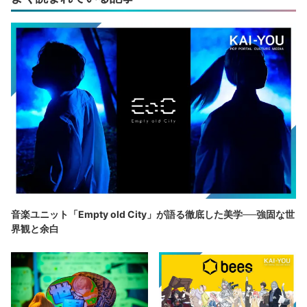
音楽ユニット「Empty old City」が語る徹底した美学──強固な世
界観と余白