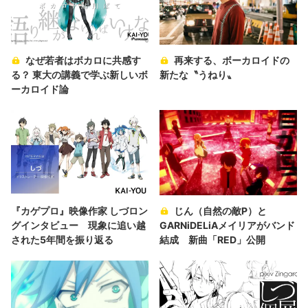
なぜ若者はボカロに共感す
再来する、ボーカロイドの
る？ 東大の講義で学ぶ新しいボ
新たな〝うねり〟
ーカロイド論
『カゲプロ』映像作家 しづロン
じん（自然の敵P）と
グインタビュー 現象に追い越
GARNiDELiAメイリアがバンド
された5年間を振り返る
結成 新曲「RED」公開