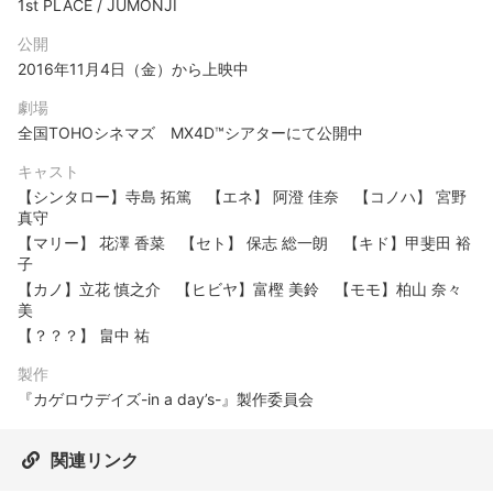
1st PLACE / JUMONJI
公開
2016年11月4日（金）から上映中
劇場
全国TOHOシネマズ MX4D™シアターにて公開中
キャスト
【シンタロー】寺島 拓篤 【エネ】 阿澄 佳奈 【コノハ】 宮野
真守
【マリー】 花澤 香菜 【セト】 保志 総一朗 【キド】甲斐田 裕
子
【カノ】立花 慎之介 【ヒビヤ】富樫 美鈴 【モモ】柏山 奈々
美
【？？？】 畠中 祐
製作
『カゲロウデイズ-in a day’s-』製作委員会
関連リンク