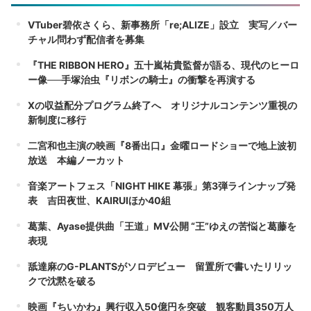
VTuber碧依さくら、新事務所「re;ALIZE」設立 実写／バー
チャル問わず配信者を募集
『THE RIBBON HERO』五十嵐祐貴監督が語る、現代のヒーロ
ー像──手塚治虫『リボンの騎士』の衝撃を再演する
Xの収益配分プログラム終了へ オリジナルコンテンツ重視の
新制度に移行
二宮和也主演の映画『8番出口』金曜ロードショーで地上波初
放送 本編ノーカット
音楽アートフェス「NIGHT HIKE 幕張」第3弾ラインナップ発
表 吉田夜世、KAIRUIほか40組
葛葉、Ayase提供曲「王道」MV公開 “王”ゆえの苦悩と葛藤を
表現
舐達麻のG-PLANTSがソロデビュー 留置所で書いたリリッ
クで沈黙を破る
映画『ちいかわ』興行収入50億円を突破 観客動員350万人