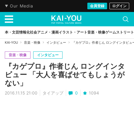
Our Media
会員登録
ログイン
本・文芸
情報化社会
アニメ・漫画
イラスト・アート
音楽・映像
ゲーム
ストリート
KAI-YOU
音楽・映像
インタビュー
『カゲプロ』作者じん ロングインタビュ
音楽・映像
インタビュー
『カゲプロ』作者じん ロングインタ
ビュー 「大人を喜ばせてもしょうが
ない」
2016.11.15 21:00
タイアップ
0
1094