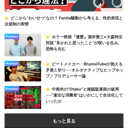
どこから“わいせつ”なの？ Fantia騒動から考える、性的表現と
法規制の実情
ホラー映画『遺愛』酒井善三×大森時生
Premium
対談 “良かれと思ったこと“が呪いを生み、
恐怖を生む
ビートメイカー・RhymeTubeが抱える
Premium
矛盾と祈り──オルタナティブなヒップホッ
プ／プロデューサー論
中南米の“Otaku”と海賊版漫画の破局
Premium
──“違法な消費者”はいかにして合法化して
いったか
もっと見る