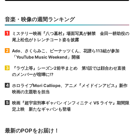
音楽・映像の週間ランキング
ミステリー映画『八つ墓村』場面写真が解禁 金田一耕助役の
尾上松也がトレンチコート姿を披露
Ado、さくらみこ、ピーナッツくん、花譜ら113組が参加
「YouTube Music Weekend」開催
『ラヴ上等』シーズン2前半まとめ 第1話では顔合わせ直後
のメンバーが喧嘩に⁉︎
ホロライブMori Calliope、アニメ『メイドインアビス』新作
映画の主題歌を担当
映画『超宇宙刑事ギャバン インフィニティ VS ライヤ』期間限
定上映 新たなギャバンも登場
最新のPOPをお届け！