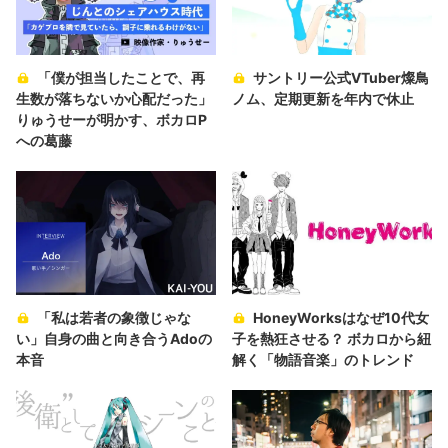
「僕が担当したことで、再
サントリー公式VTuber燦鳥
生数が落ちないか心配だった」
ノム、定期更新を年内で休止
りゅうせーが明かす、ボカロP
への葛藤
「私は若者の象徴じゃな
HoneyWorksはなぜ10代女
い」自身の曲と向き合うAdoの
子を熱狂させる？ ボカロから紐
本音
解く「物語音楽」のトレンド