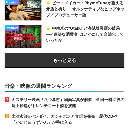
ビートメイカー・RhymeTubeが抱える
Premium
矛盾と祈り──オルタナティブなヒップホッ
プ／プロデューサー論
中南米の“Otaku”と海賊版漫画の破局
Premium
──“違法な消費者”はいかにして合法化して
いったか
もっと見る
音楽・映像の週間ランキング
ミステリー映画『八つ墓村』場面写真が解禁 金田一耕助役の
尾上松也がトレンチコート姿を披露
米津玄師×バンダイ、ガシャポンと食玩を発売 歴代CDや
「かいじゅうずかん」が手に入る