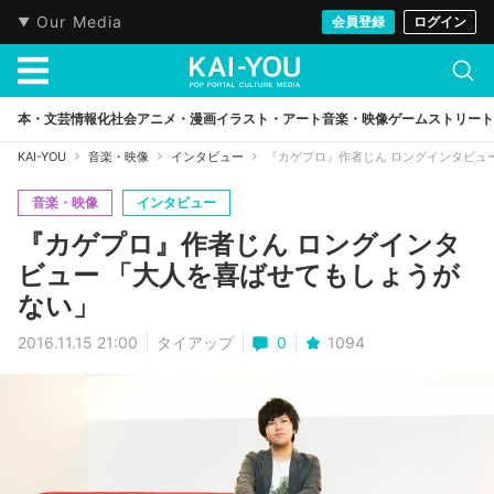
Our Media
会員登録
ログイン
本・文芸
情報化社会
アニメ・漫画
イラスト・アート
音楽・映像
ゲーム
ストリート
KAI-YOU
音楽・映像
インタビュー
『カゲプロ』作者じん ロングインタビュ
音楽・映像
インタビュー
『カゲプロ』作者じん ロングインタ
ビュー 「大人を喜ばせてもしょうが
ない」
2016.11.15 21:00
タイアップ
0
1094