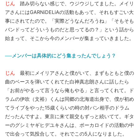
じん
踏み切らない感じで、ウジウジしてました。メイリ
アさんにはGARNiDELiAの活動もあって、それもすごい大
事にされてたので。「実際どうなんだろうね」「そもそも
バンドってどういうものだと思ってるの？」という話から
始まって、そこから今のメンバーが集まっていきました。
──メンバーは具体的にどう集まったんでしょう？
じん
最初にメイリアさんと僕がいて、まずもともと僕の
曲のベースを弾いてくれてた白神真志朗さんに話したら
「お前がやるって言うなら俺もやる」と言ってくれて。ド
ラムの伊吹（文裕）くんは同郷の北海道出身で、僕が初め
てライブをやった15歳くらいの時の対バン相手のドラム
だったんですよ。東京に来て親交もずっと続いてて。ギタ
ーのグシミヤギヒデユキさんは、ボーカロイドの活動の中
で出会って気投合して。それでこの5人になりました。