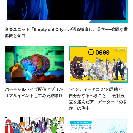
音楽ユニット「Empty old City」が語る徹底した美学──強固な世
界観と余白
バーチャルライブ配信アプリが
“インディーアニメ“の足跡と、
リアルイベントしてみた結果!?
自分がやるべきこと──会社設
立を選んだアニメーター「のを
か」の胸中