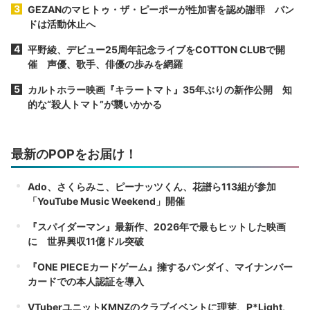
GEZANのマヒトゥ・ザ・ピーポーが性加害を認め謝罪 バン
ドは活動休止へ
平野綾、デビュー25周年記念ライブをCOTTON CLUBで開
催 声優、歌手、俳優の歩みを網羅
カルトホラー映画『キラートマト』35年ぶりの新作公開 知
的な“殺人トマト”が襲いかかる
最新のPOPをお届け！
Ado、さくらみこ、ピーナッツくん、花譜ら113組が参加
「YouTube Music Weekend」開催
『スパイダーマン』最新作、2026年で最もヒットした映画
に 世界興収11億ドル突破
『ONE PIECEカードゲーム』擁するバンダイ、マイナンバー
カードでの本人認証を導入
VTuberユニットKMNZのクラブイベントに理芽、P*Light、