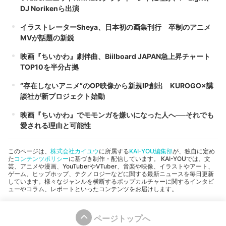
DJ Norikenら出演
イラストレーターSheya、日本初の画集刊行 卒制のアニメ
MVが話題の新鋭
映画『ちいかわ』劇伴曲、Biilboard JAPAN急上昇チャート
TOP10を半分占拠
“存在しないアニメ”のOP映像から新規IP創出 KUROGO×講
談社が新プロジェクト始動
映画『ちいかわ』でモモンガを嫌いになった人へ──それでも
愛される理由と可能性
このページは、
株式会社カイユウ
に所属する
KAI-YOU編集部
が、独自に定め
た
コンテンツポリシー
に基づき制作・配信しています。 KAI-YOUでは、文
芸、アニメや漫画、YouTuberやVTuber、音楽や映像、イラストやアート、
ゲーム、ヒップホップ、テクノロジーなどに関する最新ニュースを毎日更新
しています。様々なジャンルを横断するポップカルチャーに関するインタビ
ューやコラム、レポートといったコンテンツをお届けします。
ページトップへ