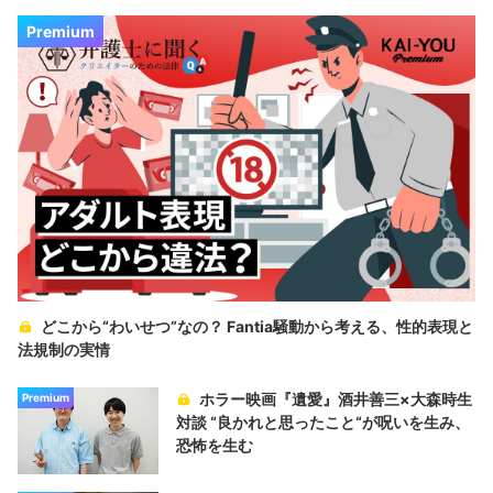
Premium
どこから“わいせつ”なの？ Fantia騒動から考える、性的表現と
法規制の実情
ホラー映画『遺愛』酒井善三×大森時生
Premium
対談 “良かれと思ったこと“が呪いを生み、
恐怖を生む