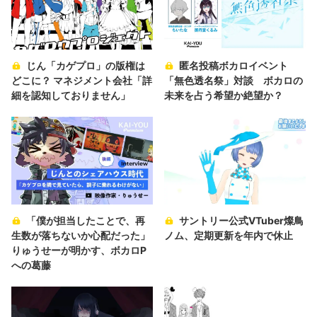
じん「カゲプロ」の版権は
匿名投稿ボカロイベント
どこに？ マネジメント会社「詳
「無色透名祭」対談 ボカロの
細を認知しておりません」
未来を占う希望か絶望か？
「僕が担当したことで、再
サントリー公式VTuber燦鳥
生数が落ちないか心配だった」
ノム、定期更新を年内で休止
りゅうせーが明かす、ボカロP
への葛藤