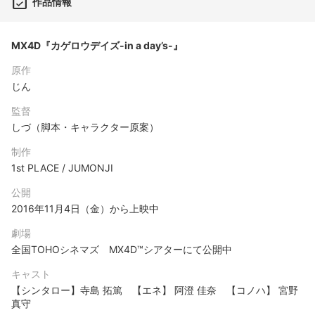
作品情報
MX4D『カゲロウデイズ-in a day’s-』
原作
じん
監督
しづ（脚本・キャラクター原案）
制作
1st PLACE / JUMONJI
公開
2016年11月4日（金）から上映中
劇場
全国TOHOシネマズ MX4D™シアターにて公開中
キャスト
【シンタロー】寺島 拓篤 【エネ】 阿澄 佳奈 【コノハ】 宮野
真守