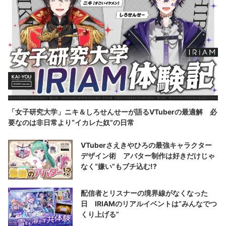
「女子研究大学」ニキ＆しろせんせーが語るVTuberの最適解 必
要なのは非日常より“イカレた奴”の日常
VTuberさえきやひろの最強キャラクター
デザイン術 アバター制作は好きだけじゃ
なく“嫌い”もブチ込む!?
配信者とリスナーの境界線がなくなった
日 IRIAMのリアルイベントは“みんなでつ
くり上げる”