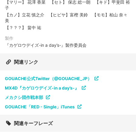
【マリー】 花澤 香菜 【セト】 保志 総一朗 【キド】甲斐田 裕
子
【カノ】立花 慎之介 【ヒビヤ】富樫 美鈴 【モモ】柏山 奈々
美
【？？？】 畠中 祐
製作
『カゲロウデイズ-in a day’s-』製作委員会
関連リンク
GOUACHE公式Twitter（@GOUACHE_JP）
MX4D『カゲロウデイズ-in a day’s-』
メカクシ団作戦本部
GOUACHE「RED - Single」iTunes
関連キーフレーズ