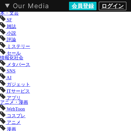
Our Media
会員登録
ログイン
KAI-YOU（カイユウ）- 世界と遊ぶポップカルチャーメディア
本・文芸
SF
雑誌
小説
評論
ミステリー
セール
情報化社会
メタバース
SNS
AI
ガジェット
ITサービス
アプリ
アニメ・漫画
WebToon
コスプレ
アニメ
漫画