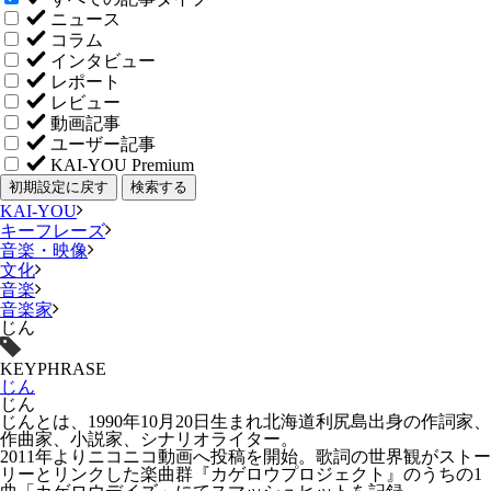
ニュース
コラム
インタビュー
レポート
レビュー
動画記事
ユーザー記事
KAI-YOU Premium
初期設定に戻す
検索する
KAI-YOU
キーフレーズ
音楽・映像
文化
音楽
音楽家
じん
KEYPHRASE
じん
じん
じんとは、1990年10月20日生まれ北海道利尻島出身の作詞家、
作曲家、小説家、シナリオライター。
2011年よりニコニコ動画へ投稿を開始。歌詞の世界観がストー
リーとリンクした楽曲群『カゲロウプロジェクト』のうちの1