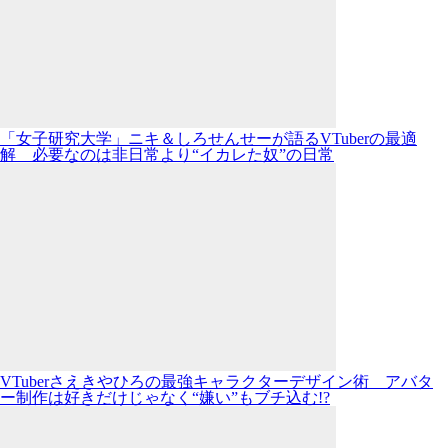
「女子研究大学」ニキ＆しろせんせーが語るVTuberの最適
解 必要なのは非日常より“イカレた奴”の日常
VTuberさえきやひろの最強キャラクターデザイン術 アバタ
ー制作は好きだけじゃなく“嫌い”もブチ込む!?