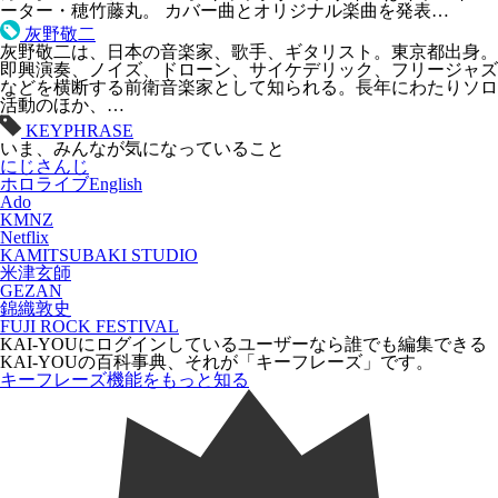
ーター・穂竹藤丸。 カバー曲とオリジナル楽曲を発表…
灰野敬二
灰野敬二は、日本の音楽家、歌手、ギタリスト。東京都出身。
即興演奏、ノイズ、ドローン、サイケデリック、フリージャズ
などを横断する前衛音楽家として知られる。長年にわたりソロ
活動のほか、…
KEYPHRASE
いま、みんなが気になっていること
にじさんじ
ホロライブEnglish
Ado
KMNZ
Netflix
KAMITSUBAKI STUDIO
米津玄師
GEZAN
錦織敦史
FUJI ROCK FESTIVAL
KAI-YOUにログインしているユーザーなら
誰でも
編集できる
KAI-YOUの百科事典、それが「
キーフレーズ
」です。
キーフレーズ機能をもっと知る