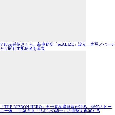
VTuber碧依さくら、新事務所「re;ALIZE」設立 実写／バーチ
ャル問わず配信者を募集
『THE RIBBON HERO』五十嵐祐貴監督が語る、現代のヒー
ロー像──手塚治虫『リボンの騎士』の衝撃を再演する