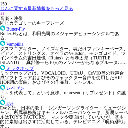
150
じんに関する最新情報をもっと見る
音楽・映像
同じカテゴリーのキーフレーズ
Butter-Fly
Butter-Flyとは、和田光司のメジャーデビューシングルであ
る。
Vampillia
タスマニアギター、ノイズギター、魂だけファンキーベース、
ピアノ、ストリングス、オペラのVelladon、モンゴロイド、ツ
インドラムの吉田達也（Ruins）と竜巻太郎（TURTLE
ISLAND）、真部脩一ら10人のメンバーからなるブルータル…
ミックホップ
ミックホップとは、VOCALOID、UTAU、CeVIO等の歌声合
成ソフトウェアおよびそのキャラクター音声を使用したHIP
HOP調の楽曲、およびその作品群、ジャンル。
レペゼン
「～を代表して」という意味。represent（リプレゼント）の訛
り。
Eve
Eveとは、日本の歌手・シンガーソングライター・ミュージシ
ャン。所属事務所はキャラメルハニーパンケーキ、所属レーベ
ルはTOY'S FACTORY。 マスクや覆面はしていないが、基本
的に素顔は出さずに活動している。テレビアニメ『呪術廻戦』
オ…