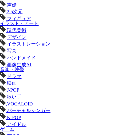
声優
2.5次元
フィギュア
イラスト・アート
現代美術
デザイン
イラストレーション
写真
ハンドメイド
画像生成AI
音楽・映像
ドラマ
映画
J-POP
歌い手
VOCALOID
バーチャルシンガー
K-POP
アイドル
ゲーム