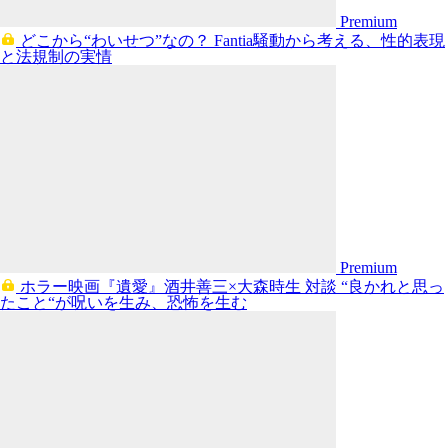
Premium
どこから“わいせつ”なの？ Fantia騒動から考える、性的表現
と法規制の実情
Premium
ホラー映画『遺愛』酒井善三×大森時生 対談 “良かれと思っ
たこと“が呪いを生み、恐怖を生む