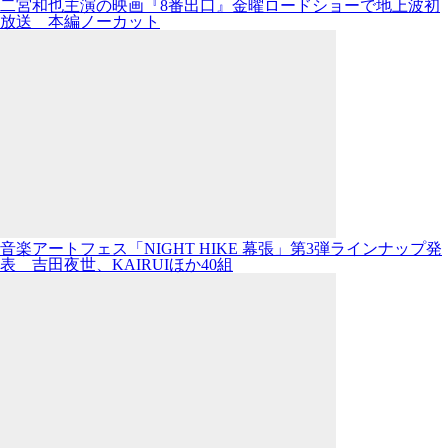
二宮和也主演の映画『8番出口』金曜ロードショーで地上波初
放送 本編ノーカット
音楽アートフェス「NIGHT HIKE 幕張」第3弾ラインナップ発
表 吉田夜世、KAIRUIほか40組