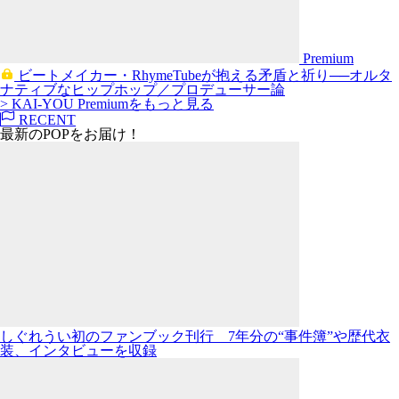
Premium
ビートメイカー・RhymeTubeが抱える矛盾と祈り──オルタ
ナティブなヒップホップ／プロデューサー論
> KAI-YOU Premiumをもっと見る
RECENT
最新のPOPをお届け！
しぐれうい初のファンブック刊行 7年分の“事件簿”や歴代衣
装、インタビューを収録