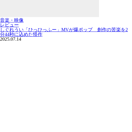
音楽・映像
レビュー
しぐれうい「ひっひっふー」MVが爆ポップ 創作の苦楽を2
分44秒に込めた怪作
2025.07.14