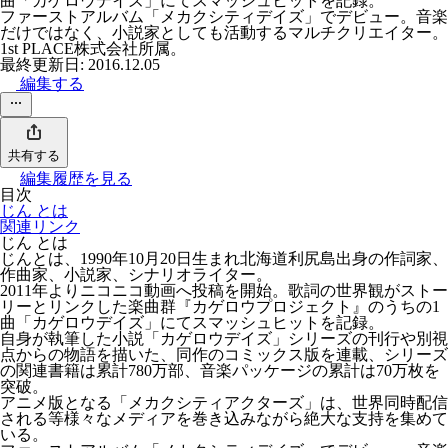
曲「カゲロウデイズ」にてスマッシュヒットを記録。
ファーストアルバム「メカクシティデイズ」でデビュー。音楽
だけではなく、小説家としても活動するマルチクリエイター。
1st PLACE株式会社所属。
最終更新日: 2016.12.05
編集する
共有する
編集履歴を見る
目次
じん とは
関連リンク
じん とは
じんとは、1990年10月20日生まれ北海道利尻島出身の作詞家、
作曲家、小説家、シナリオライター。
2011年よりニコニコ動画へ投稿を開始。歌詞の世界観がストー
リーとリンクした楽曲群『カゲロウプロジェクト』のうちの1
曲「カゲロウデイズ」にてスマッシュヒットを記録。
自身が執筆した小説「カゲロウデイズ」シリーズの刊行や別視
点からの物語を描いた、同作のコミックス版を連載、シリーズ
の関連書籍は累計780万部、音楽パッケージの累計は70万枚を
突破。
アニメ版となる「メカクシティアクターズ」は、世界同時配信
される等様々なメディアを巻き込みながら絶大な支持を集めて
いる。