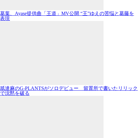
葛葉、Ayase提供曲「王道」MV公開 “王”ゆえの苦悩と葛藤を
表現
舐達麻のG-PLANTSがソロデビュー 留置所で書いたリリック
で沈黙を破る