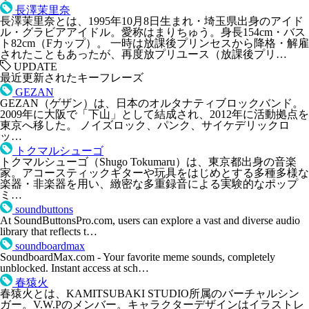
長澤茉里奈
長澤茉里奈とは、1995年10月8日生まれ・埼玉県出身のアイド
ル・グラビアアイドル。愛称はまりちゅう。身長154cm・バス
ト82cm（Fカップ）。 一時は放課後プリンセスから降格・解雇
されたこともあったが、再度放プリユース（放課後プリ…
UPDATE
最近更新されたキーフレーズ
GEZAN
GEZAN（ゲザン）は、日本のオルタナティブロックバンド。
2009年に大阪で「下山」として結成され、2012年に活動拠点を
東京へ移した。 ノイズロック、パンク、サイケデリックロ
ッ…
トクマルシューゴ
トクマルシューゴ（Shugo Tokumaru）は、東京都出身の音楽
家。アコースティックギターや玩具をはじめとする多種多様な
楽器・非楽器を用い、緻密な多重録音による実験的なポップ
ミ…
soundbuttons
At SoundButtonsPro.com, users can explore a vast and diverse audio
library that reflects t…
soundboardmax
SoundboardMax.com - Your favorite meme sounds, completely
unblocked. Instant access at sch…
春猿火
春猿火とは、KAMITSUBAKI STUDIO所属のバーチャルシン
ガー。V.W.Pのメンバー。キャラクターデザインはイラストレ