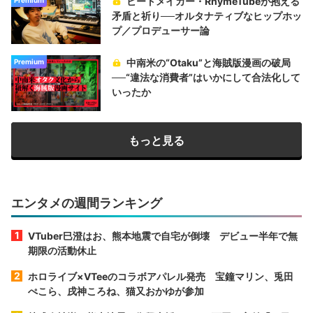
ビートメイカー・RhymeTubeが抱える
Premium
矛盾と祈り──オルタナティブなヒップホッ
プ／プロデューサー論
中南米の“Otaku”と海賊版漫画の破局
Premium
──“違法な消費者”はいかにして合法化して
いったか
もっと見る
エンタメの週間ランキング
VTuber巳澄はお、熊本地震で自宅が倒壊 デビュー半年で無
期限の活動休止
ホロライブ×VTeeのコラボアパレル発売 宝鐘マリン、兎田
ぺこら、戌神ころね、猫又おかゆが参加