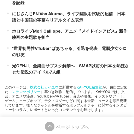
を記録
にじさんじEN Vox Akuma、ライブ翻訳を試験的配信 日本
語と中国語の字幕をリアルタイム表示
ホロライブMori Calliope、アニメ『メイドインアビス』新作
映画の主題歌を担当
“世界初男性VTuber”ばあちゃる、引退を発表 電脳少女シロ
の戦友
光GENJI、全楽曲サブスク解禁へ SMAP以前の日本を熱狂さ
せた伝説のアイドル7人組
このページは、
株式会社カイユウ
に所属する
KAI-YOU編集部
が、独自に定め
た
コンテンツポリシー
に基づき制作・配信しています。 KAI-YOUでは、文
芸、アニメや漫画、YouTuberやVTuber、音楽や映像、イラストやアート、
ゲーム、ヒップホップ、テクノロジーなどに関する最新ニュースを毎日更新
しています。様々なジャンルを横断するポップカルチャーに関するインタビ
ューやコラム、レポートといったコンテンツをお届けします。
ページトップへ