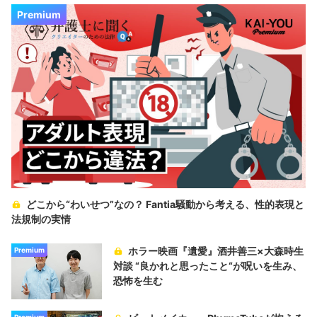
Premium
どこから“わいせつ”なの？ Fantia騒動から考える、性的表現と
法規制の実情
ホラー映画『遺愛』酒井善三×大森時生
Premium
対談 “良かれと思ったこと“が呪いを生み、
恐怖を生む