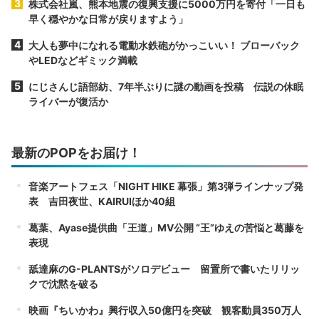
株式会社嵐、熊本地震の復興支援に5000万円を寄付「一日も
早く穏やかな日常が戻りますよう」
大人も夢中になれる電動水鉄砲がかっこいい！ ブローバック
やLEDなどギミック満載
にじさんじ語部紡、7年半ぶりに謎の動画を投稿 伝説の休眠
ライバーが復活か
最新のPOPをお届け！
音楽アートフェス「NIGHT HIKE 幕張」第3弾ラインナップ発
表 吉田夜世、KAIRUIほか40組
葛葉、Ayase提供曲「王道」MV公開 “王”ゆえの苦悩と葛藤を
表現
舐達麻のG-PLANTSがソロデビュー 留置所で書いたリリッ
クで沈黙を破る
映画『ちいかわ』興行収入50億円を突破 観客動員350万人