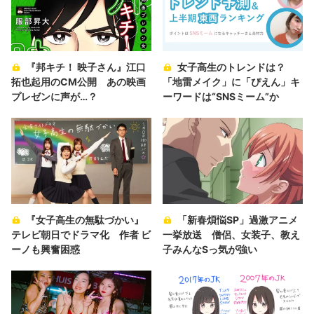
『邦キチ！ 映子さん』江口
女子高生のトレンドは？
拓也起用のCM公開 あの映画
「地雷メイク」に「ぴえん」キ
プレゼンに声が…？
ーワードは“SNSミーム”か
『女子高生の無駄づかい』
「新春煩悩SP」過激アニメ
テレビ朝日でドラマ化 作者 ビ
一挙放送 僧侶、女装子、教え
ーノも興奮困惑
子みんなSっ気が強い