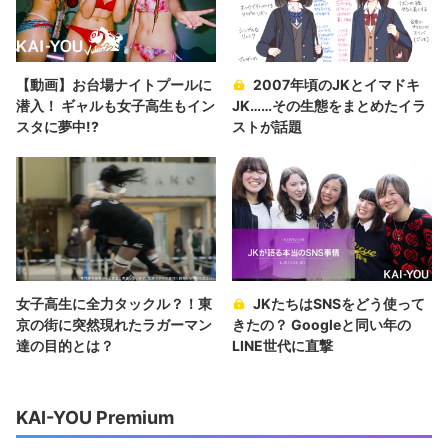
【動画】お台場ナイトプールに
2007年頃のJKとイマドキ
潜入！ ギャルも女子高生もイン
JK……その生態をまとめたイラ
スタに夢中!?
ストが話題
女子高生に全力タックル？！東
JKたちはSNSをどう使って
京の街に突然現れたラガーマン
きたの？ Googleと同い年の
達の目的とは？
LINE世代に直撃
KAI-YOU Premium