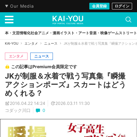
Our Media
会員登録
ログイン
本・文芸
情報化社会
アニメ・漫画
イラスト・アート
音楽・映像
ゲーム
ストリート
KAI-YOU
エンタメ
ニュース
JKが制服＆水着で戦う写真集『瞬撮アクション
エンタメ
ニュース
この記事はPremium会員限定です
JKが制服＆水着で戦う写真集『瞬撮
アクションポーズ』スカートはどう
めくれる？
2016.04.22 14:24
2026.03.11 11:30
コダック川口
0