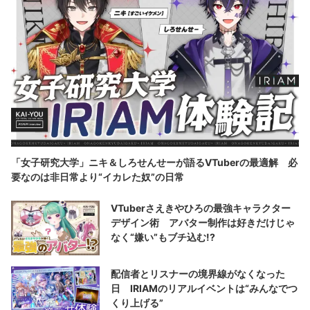
「女子研究大学」ニキ＆しろせんせーが語るVTuberの最適解 必
要なのは非日常より“イカレた奴”の日常
VTuberさえきやひろの最強キャラクター
デザイン術 アバター制作は好きだけじゃ
なく“嫌い”もブチ込む!?
配信者とリスナーの境界線がなくなった
日 IRIAMのリアルイベントは“みんなでつ
くり上げる”