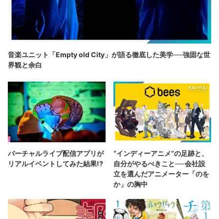
音楽ユニット「Empty old City」が語る徹底した美学──強固な世
界観と余白
バーチャルライブ配信アプリが
“インディーアニメ“の足跡と、
リアルイベントしてみた結果!?
自分がやるべきこと──会社設
立を選んだアニメーター「のを
か」の胸中