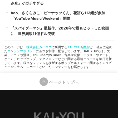
み傘」がガチすぎる
Ado、さくらみこ、ピーナッツくん、花譜ら113組が参加
「YouTube Music Weekend」開催
『スパイダーマン』最新作、2026年で最もヒットした映画
に 世界興収11億ドル突破
このページは、
株式会社カイユウ
に所属する
KAI-YOU編集部
が、独自に定め
た
コンテンツポリシー
に基づき制作・配信しています。 KAI-YOUでは、文
芸、アニメや漫画、YouTuberやVTuber、音楽や映像、イラストやアート、
ゲーム、ヒップホップ、テクノロジーなどに関する最新ニュースを毎日更新
しています。様々なジャンルを横断するポップカルチャーに関するインタビ
ューやコラム、レポートといったコンテンツをお届けします。
ページトップへ