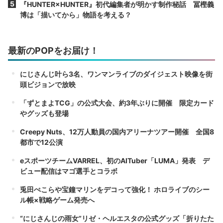
『HUNTER×HUNTER』初代編集者が明かす制作秘話 冨樫義
博は「描いてから」物語を考える？
最新のPOPをお届け！
にじさんじ叶ら3名、ワンマンライブのダイジェスト映像を街
頭ビジョンで放映
「ずとまよTCG」の公式大会、約3年ぶりに開催 限定カード
やグッズも登場
Creepy Nuts、12万人動員の国内アリーナツアー開催 全国8
都市で12公演
eスポーツチームVARREL、初のAITuber「LUMA」発表 デ
ビュー配信はマゴ選手とコラボ
兎田ぺこらや宝鐘マリンをデコって強化！ ホロライブのシー
ル帳×戦略ゲーム発売へ
“にじさんじの雨女”リゼ・ヘルエスタの公式グッズ「折りたた