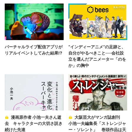
バーチャルライブ配信アプリが
“インディーアニメ“の足跡と、
リアルイベントしてみた結果!?
自分がやるべきこと──会社設
立を選んだアニメーター「のを
か」の胸中
漫画原作者 小池一夫さん逝
大阪芸大がマンガ誌創刊
去 キャラクターの大切さ説き
小池一夫編集長「ストレンジャ
続けた先達
ー・ソレント」 巻頭作品は天