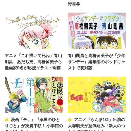
野喜孝
アニメ『これ描いて死ね』青山
青山剛昌と高橋留美子が『少年
剛昌、あだち充、高橋留美子ら
サンデー』編集部のポッドキャ
漫画家9名が応援イラスト寄稿
ストで初対談
漫画『チ。』『薬屋のひと
アニメ『らんま1/2』出演の
りごと』が実質半額！ 小学館の
大塚明夫が意気込み「新人のつ