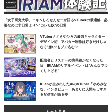
「女子研究大学」ニキ＆しろせんせーが語るVTuberの最適解 必
要なのは非日常より“イカレた奴”の日常
VTuberさえきやひろの最強キャラクター
デザイン術 アバター制作は好きだけじゃ
なく“嫌い”もブチ込む!?
配信者とリスナーの境界線がなくなった
日 IRIAMのリアルイベントは“みんなでつ
くり上げる”
KLabが生み出したAIのVTuber「ゆめみな
な」インタビュー あまりに人間らしすぎ
る配信者が語る夢
もっと見る