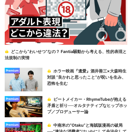
どこから“わいせつ”なの？ Fantia騒動から考える、性的表現と
法規制の実情
ホラー映画『遺愛』酒井善三×大森時生
Premium
対談 “良かれと思ったこと“が呪いを生み、
恐怖を生む
ビートメイカー・RhymeTubeが抱える
Premium
矛盾と祈り──オルタナティブなヒップホッ
プ／プロデューサー論
中南米の“Otaku”と海賊版漫画の破局
Premium
──“違法な消費者”はいかにして合法化して