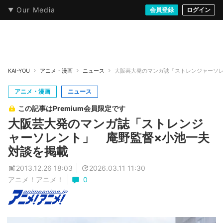
Our Media
本・文芸
情報化社会
アニメ・漫画
イラスト・アート
音楽・映像
会員登録
ゲーム
ログイン
ストリート
KAI-YOU
アニメ・漫画
ニュース
大阪芸大発のマンガ誌「ストレンジャーソレ
アニメ・漫画
ニュース
この記事はPremium会員限定です
大阪芸大発のマンガ誌「ストレンジ
ャーソレント」 庵野監督×小池一夫
対談を掲載
2013.12.26 18:03
2026.03.11 11:30
アニメ！アニメ！
0