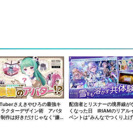
Tuberさえきやひろの最強キ
配信者とリスナーの境界線が
ャラクターデザイン術 アバタ
くなった日 IRIAMのリアル
ー制作は好きだけじゃなく“嫌
ベントは“みんなでつくり上げ
”もブチ込む!?
る”