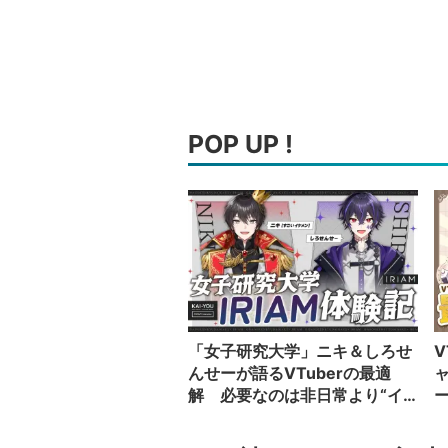
POP UP !
「女子研究大学」ニキ＆しろせ
V
んせーが語るVTuberの最適
解 必要なのは非日常より“イ
カレた奴”の日常
い