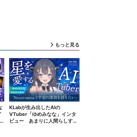
もっと見る
な
KLabが生み出したAIの
イ
VTuber「ゆめみなな」インタ
ビュー あまりに人間らしすぎ
る配信者が語る夢