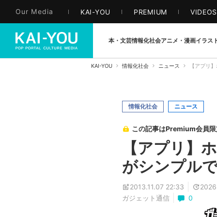
Our Media
KAI-YOU
PREMIUM
VIDEO
本・文芸
情報化社会
アニメ・漫画
イラス
KAI-YOU
情報化社会
ニュース
【アプリ】
情報化社会
ニュース
この記事はPremium会員
【アプリ】
がシンプル
2013.11.07 22:33
2026
ガジェット通信
0