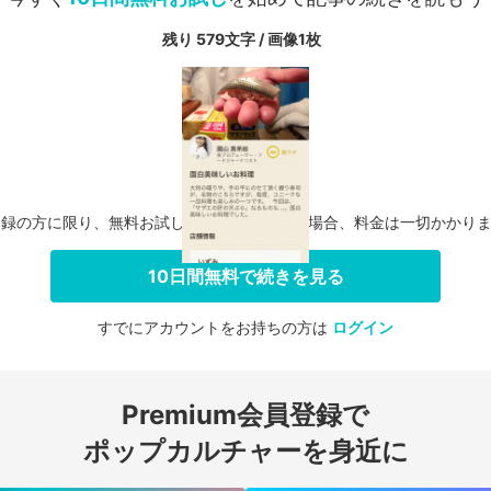
残り 579文字 / 画像1枚
登録の方に限り、無料お試し期間中に解約した場合、料金は一切かかり
10日間無料で続きを見る
すでにアカウントをお持ちの方は
ログイン
会員登録する
Premium会員登録で
ログインする
ポップカルチャーを身近に