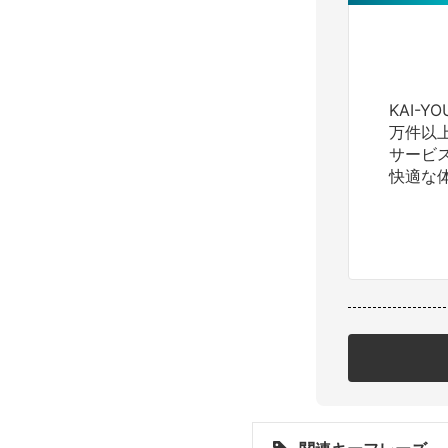
KAI-
万件以
サービ
快適な