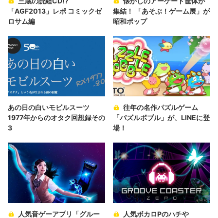
三蔵の読経CD!?
懐かしのアーケード筐体が
「AGF2013」レポ コミックゼ
集結！ 「あそぶ！ゲーム展」が
ロサム編
昭和ポップ
あの日の白いモビルスーツ
往年の名作パズルゲーム
1977年からのオタク回想録その
「パズルボブル」が、LINEに登
3
場！
人気音ゲーアプリ「グルー
人気ボカロPのハチや