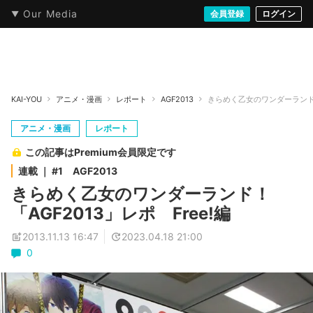
Our Media
本・文芸
情報化社会
アニメ・漫画
イラスト・アート
音楽・映像
会員登録
ゲーム
ログイン
ストリート
KAI-YOU
アニメ・漫画
レポート
AGF2013
きらめく乙女のワンダーランド！ 
アニメ・漫画
レポート
この記事はPremium会員限定です
連載 ｜ #1 AGF2013
きらめく乙女のワンダーランド！
「AGF2013」レポ Free!編
2013.11.13 16:47
2023.04.18 21:00
0