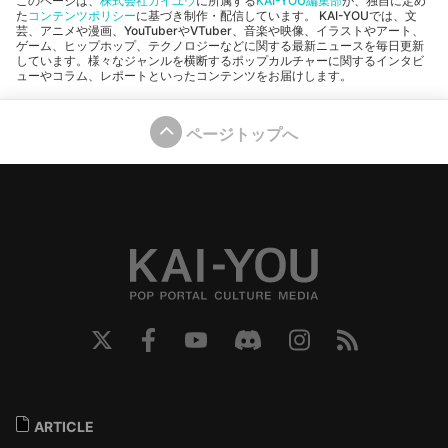
このページは、
株式会社カイユウ
に所属する
KAI-YOU編集部
が、独自に定め
た
コンテンツポリシー
に基づき制作・配信しています。 KAI-YOUでは、文
芸、アニメや漫画、YouTuberやVTuber、音楽や映像、イラストやアート、
ゲーム、ヒップホップ、テクノロジーなどに関する最新ニュースを毎日更新
しています。様々なジャンルを横断するポップカルチャーに関するインタビ
ューやコラム、レポートといったコンテンツをお届けします。
ページトップへ
ARTICLE