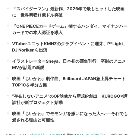
『スパイダーマン』最新作、2026年で最もヒットした映画
に 世界興収11億ドル突破
『ONE PIECEカードゲーム』擁するバンダイ、マイナンバー
カードでの本人認証を導入
VTuberユニットKMNZのクラブイベントに理芽、P*Light、
DJ Norikenら出演
イラストレーターSheya、日本初の画集刊行 卒制のアニメ
MVが話題の新鋭
映画『ちいかわ』劇伴曲、Biilboard JAPAN急上昇チャート
TOP10を半分占拠
“存在しないアニメ”のOP映像から新規IP創出 KUROGO×講
談社が新プロジェクト始動
映画『ちいかわ』でモモンガを嫌いになった人へ──それでも
愛される理由と可能性