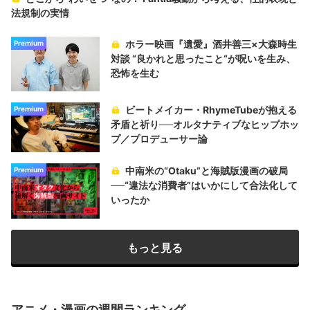
法規制の実情
ホラー映画『遺愛』酒井善三×大森時生
Premium
対談 “良かれと思ったこと“が呪いを生み、
恐怖を生む
ビートメイカー・RhymeTubeが抱える
Premium
矛盾と祈り──オルタナティブなヒップホッ
プ／プロデューサー論
中南米の“Otaku”と海賊版漫画の破局
Premium
──“違法な消費者”はいかにして合法化して
いったか
もっと見る
アニメ・漫画の週間ランキング