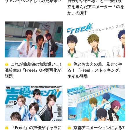
リアルイベントしてみた結果!?
自分がやるべきこと──会社設
立を選んだアニメーター「のを
か」の胸中
これが偏差値の無駄遣い…！
俺とおまえの差、見せてや
灘校生の『Free!』OP実写化が
る！ 「Free!」ストッキング、
話題
ネイル登場
「Free!」の声優がキャラに
京都アニメーションによる7