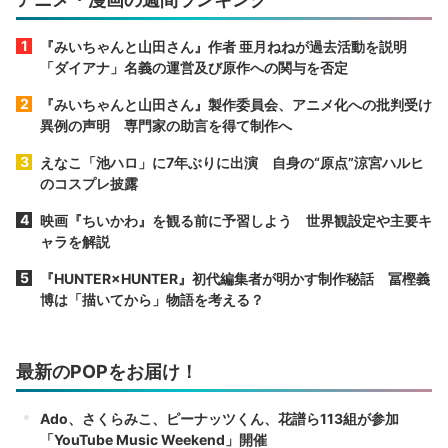
『みいちゃんと山田さん』作者 亜月ねねが過去活動を説明
「ダイアナ」名義の運営及び原作への関与を否定
『みいちゃんと山田さん』製作委員会、アニメ化への批判受け
異例の声明 専門家の助言を得て制作へ
えなこ「池ハロ」に7年ぶりに出演 自身の“原点”涼宮ハルヒ
のコスプレ披露
映画『ちいかわ』を観る前に予習しよう 世界観設定や主要キ
ャラを解説
『HUNTER×HUNTER』初代編集者が明かす制作秘話 冨樫義
博は「描いてから」物語を考える？
最新のPOPをお届け！
Ado、さくらみこ、ピーナッツくん、花譜ら113組が参加
「YouTube Music Weekend」開催