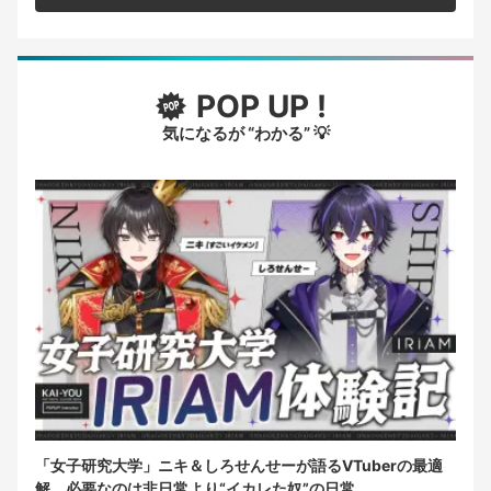
POP UP !
気になるが “わかる” 💡
「女子研究大学」ニキ＆しろせんせーが語るVTuberの最適
解 必要なのは非日常より“イカレた奴”の日常