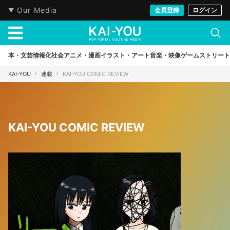
Our Media
会員登録
ログイン
本・文芸
情報化社会
アニメ・漫画
イラスト・アート
音楽・映像
ゲーム
ストリート
KAI-YOU
連載
KAI-YOU COMIC REVIEW
KAI-YOU COMIC REVIEW