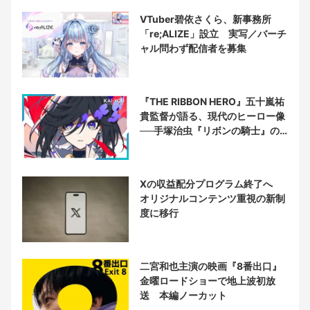
VTuber碧依さくら、新事務所
「re;ALIZE」設立 実写／バーチ
ャル問わず配信者を募集
『THE RIBBON HERO』五十嵐祐
貴監督が語る、現代のヒーロー像
──手塚治虫『リボンの騎士』の
衝撃を再演する
Xの収益配分プログラム終了へ
オリジナルコンテンツ重視の新制
度に移行
二宮和也主演の映画『8番出口』
金曜ロードショーで地上波初放
送 本編ノーカット