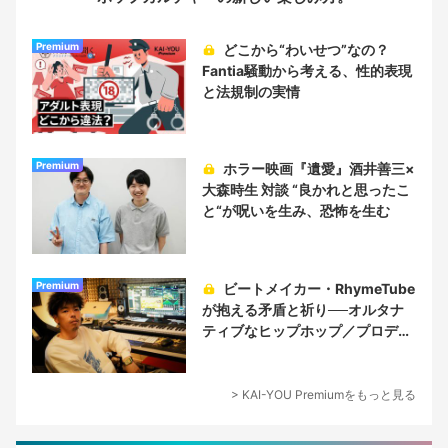
Premium
どこから“わいせつ”なの？
Fantia騒動から考える、性的表現
と法規制の実情
Premium
ホラー映画『遺愛』酒井善三×
大森時生 対談 “良かれと思ったこ
と“が呪いを生み、恐怖を生む
Premium
ビートメイカー・RhymeTube
が抱える矛盾と祈り──オルタナ
ティブなヒップホップ／プロデュ
ーサー論
> KAI-YOU Premiumをもっと見る