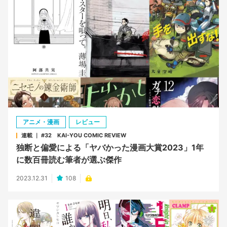
アニメ・漫画
レビュー
連載 ｜ #32 KAI-YOU COMIC REVIEW
独断と偏愛による「ヤバかった漫画大賞2023」1年
に数百冊読む筆者が選ぶ傑作
2023.12.31
108