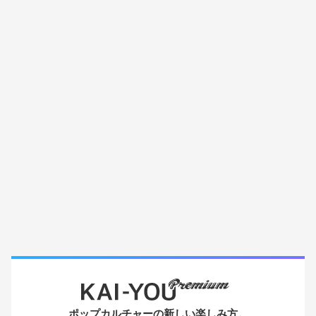
ティブ、りんたろう監督、永野護監督、片渕須直監督、磯
光雄監督らが登壇するイベントを実施。 現地取材を交えな
がら、世界を見据えるアニメ映画祭の模様をレポート。
ポップカルチャーの新しい楽しみ方。