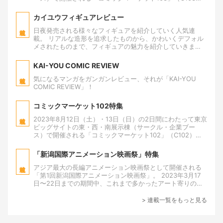
を特集。 漫画・アニメ・ゲームなどの同人誌をはじめ、お
よそ2万6000のサークルが様々なジャンルの作品を展示・
カイユウフィギュアレビュー
頒布する世界最大級の同人誌即売会。 夏コミ「C102」で
は、来場者数の上限をはじめ、コロナ禍の影響で設けてき
日夜発売される様々なフィギュアを紹介していく人気連
た様々な制限を大幅に緩和したコミケ（コミケット）。来
載。 リアルな造形を追求したものから、かわいくデフォル
場者数は合計26万人を記録した。 今回の冬コミでもその流
メされたものまで、フィギュアの魅力を紹介していきま
れを踏襲。さらに申込サークルの増加に伴い、東7ホールに
す。
もサークルを配置。2日間で2万6000スペースとなった。
KAI-YOU COMIC REVIEW
気になるマンガをガンガンレビュー、それが「KAI-YOU
COMIC REVIEW」！
コミックマーケット102特集
2023年8月12日（土）・13日（日）の2日間にわたって東京
ビッグサイトの東・西・南展示棟（サークル・企業ブー
ス）で開催される「コミックマーケット102」（C102）を
特集。 近年はコロナ禍の影響で、来場者数の上限をはじめ
様々な制限を設けてきたコミケ／コミケット。しかし、今
「新潟国際アニメーション映画祭」特集
回の夏コミではそれらを大幅に緩和。 各種のガイドライン
が廃止されたことを受け、1日あたりの来場者数の上限を撤
アジア最大の長編アニメーション映画祭として開催される
廃し、さらに当日午後からの入場が可能になるなど、かつ
「第1回新潟国際アニメーション映画祭」。 2023年3月17
ての熱狂を取り戻す準備が整いつつある。
日〜22日までの期間中、これまで多かったアート寄りの短
編アニメを扱う映画祭とは異なり、長編商業アニメーショ
ン部門にフォーカス。 審査委員長を押井守監督がつとめ、
> 連載一覧をもっと見る
世界15ヶ国から10本の作品がエントリーしたコンペティシ
ョンのほか、大友克洋監督の作品を特集するレトロスペク