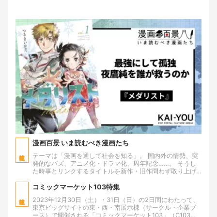
漫画百景 いま読むべき漫画たち
テーマは「漫画を通して社会を知る」。 国内外の情勢、突
発的なバズ、アニメ化・ドラマ化、周年記念……。 そうし
た時事とリンクするタイトルを新作・旧作問わず取り上げ
て、"いま読むべき漫画"や"いま改めて読むと面白い漫画"を
紹介します。
コミックマーケット103特集
2023年12月30日（土）・31日（日）の2日間にわたって、
東京ビッグサイトの東・西・南展示棟（サークル・企業ブ
ース）で開催される「コミックマーケット103」（C103）