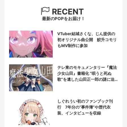
RECENT
最新のPOPをお届け！
VTuber結城さくな、じん提供の
初オリジナル曲公開 鮫升コモリ
もMV制作に参加
テレ東のモキュメンタリー『魔法
少女山田』書籍化 “唄うと死ぬ
歌”を遺した山田正一郎の謎に迫
る
しぐれうい初のファンブック刊
行 7年分の“事件簿”や歴代衣
装、インタビューを収録