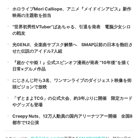
ホロライブMori Calliope、アニメ『メイドインアビス』新作
映画の主題歌を担当
“世界初男性VTuber”ばあちゃる、引退を発表 電脳少女シロ
の戦友
光GENJI、全楽曲サブスク解禁へ SMAP以前の日本を熱狂さ
せた伝説のアイドル7人組
『超かぐや姫！』公式スピンオフ漫画が発表 “10年後”を描く
日常×グルメ作品
にじさんじ叶ら3名、ワンマンライブのダイジェスト映像を街
頭ビジョンで放映
「ずとまよTCG」の公式大会、約3年ぶりに開催 限定カード
やグッズも登場
Creepy Nuts、12万人動員の国内アリーナツアー開催 全国8
都市で12公演