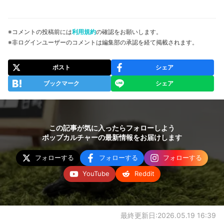
※コメントの投稿前には
利用規約
の確認をお願いします。
※非ログインユーザーのコメントは編集部の承認を経て掲載されます。
ポスト
シェア
ブックマーク
シェア
この記事が気に入ったらフォローしよう
ポップカルチャーの最新情報をお届けします
フォローする
フォローする
フォローする
YouTube
Reddit
最終更新日:2026.05.19 16:39