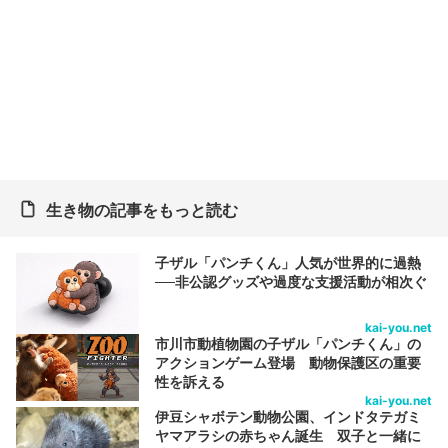
生き物の記事をもっと読む
子ザル「パンチくん」人気が世界的に過熱
──非公認グッズや過度な支援活動が相次ぐ
kai-you.net
市川市動植物園の子ザル「パンチくん」の
アクションゲーム登場 動物保護区の重要
性を訴える
kai-you.net
伊豆シャボテン動物公園、インドタテガミ
ヤマアラシの赤ちゃん誕生 双子と一緒に