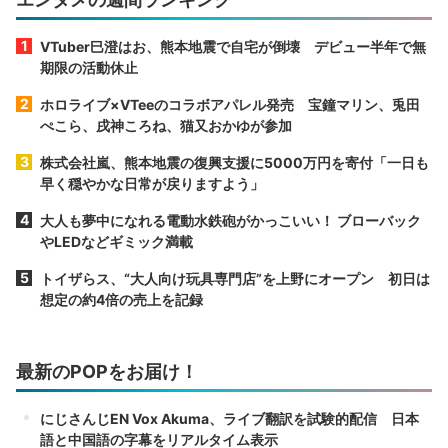
VTuber巳澄はお、熊本地震で自宅が倒壊 デビュー半年で無
期限の活動休止
ホロライブ×VTeeのコラボアパレル発売 宝鐘マリン、兎田
ぺこら、戌神ころね、猫又おかゆが参加
株式会社嵐、熊本地震の復興支援に5000万円を寄付「一日も
早く穏やかな日常が戻りますよう」
大人も夢中になれる電動水鉄砲がかっこいい！ ブローバック
やLEDなどギミック満載
トイザらス、“大人向け玩具専門店”を上野にオープン 初日は
想定の約4倍の売上を記録
最新のPOPをお届け！
にじさんじEN Vox Akuma、ライブ翻訳を試験的配信 日本
語と中国語の字幕をリアルタイム表示