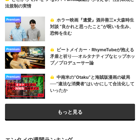
法規制の実情
ホラー映画『遺愛』酒井善三×大森時生
Premium
対談 “良かれと思ったこと“が呪いを生み、
恐怖を生む
ビートメイカー・RhymeTubeが抱える
Premium
矛盾と祈り──オルタナティブなヒップホッ
プ／プロデューサー論
中南米の“Otaku”と海賊版漫画の破局
Premium
──“違法な消費者”はいかにして合法化して
いったか
もっと見る
エンタメの週間ランキング