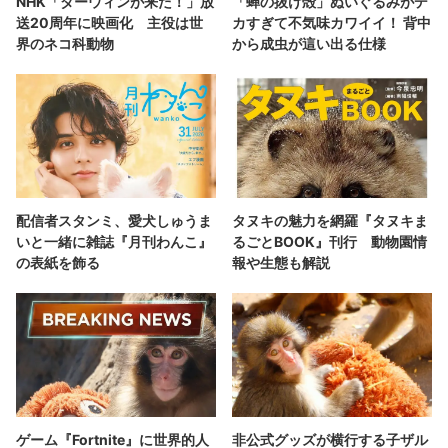
NHK「ダーウィンが来た！」放
「蝉の抜け殻」ぬいぐるみがデ
送20周年に映画化 主役は世
カすぎて不気味カワイイ！ 背中
界のネコ科動物
から成虫が這い出る仕様
配信者スタンミ、愛犬しゅうま
タヌキの魅力を網羅『タヌキま
いと一緒に雑誌『月刊わんこ』
るごとBOOK』刊行 動物園情
の表紙を飾る
報や生態も解説
ゲーム『Fortnite』に世界的人
非公式グッズが横行する子ザル