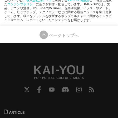
このページは、
株式会社カイユウ
に所属する
KAI-YOU編集部
が、独自に定め
た
コンテンツポリシー
に基づき制作・配信しています。 KAI-YOUでは、文
芸、アニメや漫画、YouTuberやVTuber、音楽や映像、イラストやアート、
ゲーム、ヒップホップ、テクノロジーなどに関する最新ニュースを毎日更新
しています。様々なジャンルを横断するポップカルチャーに関するインタビ
ューやコラム、レポートといったコンテンツをお届けします。
ページトップへ
ARTICLE