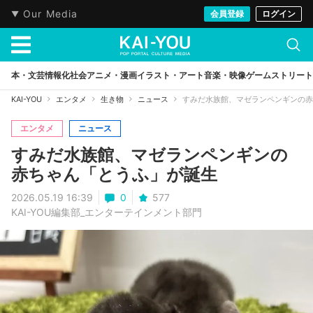
Our Media
会員登録
ログイン
本・文芸
情報化社会
アニメ・漫画
イラスト・アート
音楽・映像
ゲーム
ストリート
KAI-YOU
エンタメ
生き物
ニュース
すみだ水族館、マゼランペンギンの赤
エンタメ
ニュース
すみだ水族館、マゼランペンギンの
赤ちゃん「とうふ」が誕生
2026.05.19 16:39
0
577
KAI-YOU編集部_エンターテインメント部門