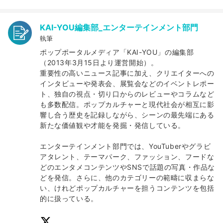
KAI-YOU編集部_エンターテインメント部門
執筆
ポップポータルメディア「KAI-YOU」の編集部
（2013年3月15日より運営開始）。
重要性の高いニュース記事に加え、クリエイターへの
インタビューや発表会、展覧会などのイベントレポー
ト、独自の視点・切り口からのレビューやコラムなど
も多数配信。ポップカルチャーと現代社会が相互に影
響し合う歴史を記録しながら、シーンの最先端にある
新たな価値観や才能を発掘・発信している。
エンターテインメント部門では、YouTuberやグラビ
アタレント、テーマパーク、ファッション、フードな
どのエンタメコンテンツやSNSで話題の写真・作品な
どを発信。さらに、他のカテゴリーの範疇に収まらな
い、けれどポップカルチャーを担うコンテンツを包括
的に扱っている。