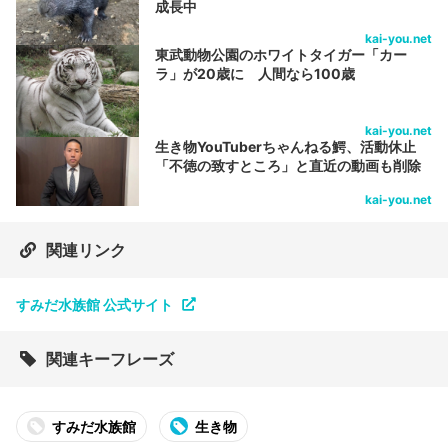
成長中
kai-you.net
東武動物公園のホワイトタイガー「カー
ラ」が20歳に 人間なら100歳
kai-you.net
生き物YouTuberちゃんねる鰐、活動休止
「不徳の致すところ」と直近の動画も削除
kai-you.net
関連リンク
すみだ水族館 公式サイト
関連キーフレーズ
すみだ水族館
生き物