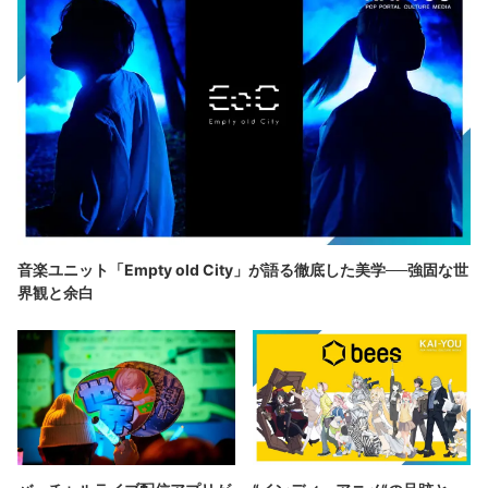
音楽ユニット「Empty old City」が語る徹底した美学──強固な世
界観と余白