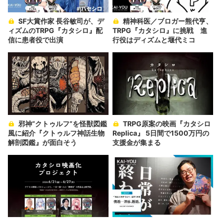
SF大賞作家 長谷敏司が、デ
精神科医／ブロガー熊代亨、
ィズムのTRPG『カタシロ』配
TRPG『カタシロ』に挑戦 進
信に患者役で出演
行役はディズムと堰代ミコ
邪神“クトゥルフ”を怪獣図鑑
TRPG原案の映画『カタシロ
風に紹介『クトゥルフ神話生物
Replica』 5日間で1500万円の
解剖図鑑』が面白そう
支援金が集まる