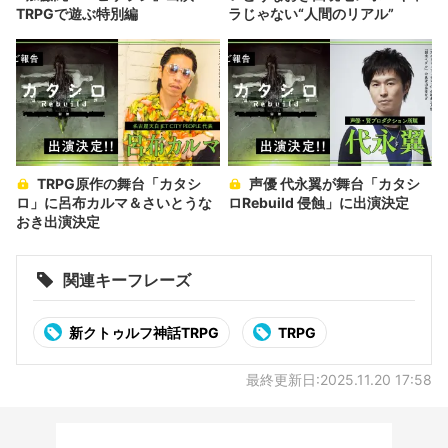
TRPGで遊ぶ特別編
ラじゃない“人間のリアル”
TRPG原作の舞台「カタシ
声優 代永翼が舞台「カタシ
ロ」に呂布カルマ＆さいとうな
ロRebuild 侵蝕」に出演決定
おき出演決定
関連キーフレーズ
新クトゥルフ神話TRPG
TRPG
最終更新日:2025.11.20 17:58