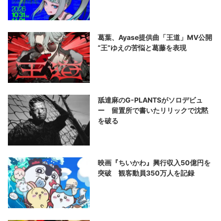
葛葉、Ayase提供曲「王道」MV公開
“王”ゆえの苦悩と葛藤を表現
舐達麻のG-PLANTSがソロデビュ
ー 留置所で書いたリリックで沈黙
を破る
映画『ちいかわ』興行収入50億円を
突破 観客動員350万人を記録