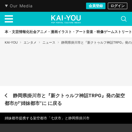
Our Media
会員登録
ログイン
本・文芸
情報化社会
アニメ・漫画
イラスト・アート
音楽・映像
ゲーム
ストリート
KAI-YOU
エンタメ
ニュース
静岡県掛川市と『新クトゥルフ神話TRPG』発の
静岡県掛川市と『新クトゥルフ神話TRPG』発の架空
都市が“姉妹都市”に に戻る
姉妹都市提携する架空都市「七伏市」と静岡県掛川市