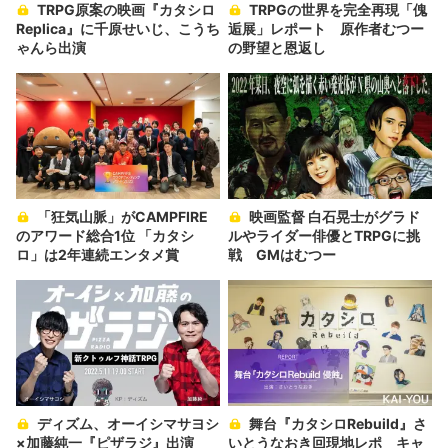
TRPG原案の映画『カタシロ
TRPGの世界を完全再現「傀
Replica』に千原せいじ、こうち
逅展」レポート 原作者むつー
ゃんら出演
の野望と恩返し
「狂気山脈」がCAMPFIRE
映画監督 白石晃士がグラド
のアワード総合1位 「カタシ
ルやライダー俳優とTRPGに挑
ロ」は2年連続エンタメ賞
戦 GMはむつー
ディズム、オーイシマサヨシ
舞台『カタシロRebuild』さ
×加藤純一『ピザラジ』出演
いとうなおき回現地レポ キャ