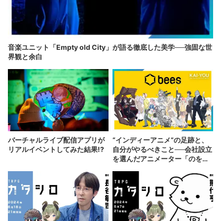
音楽ユニット「Empty old City」が語る徹底した美学──強固な世
界観と余白
バーチャルライブ配信アプリが
“インディーアニメ“の足跡と、
リアルイベントしてみた結果!?
自分がやるべきこと──会社設立
を選んだアニメーター「のを
か」の胸中