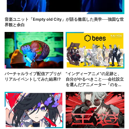
音楽ユニット「Empty old City」が語る徹底した美学──強固な世
界観と余白
バーチャルライブ配信アプリが
“インディーアニメ“の足跡と、
リアルイベントしてみた結果!?
自分がやるべきこと──会社設立
を選んだアニメーター「のを
か」の胸中