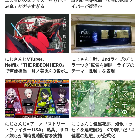
エスタの公式グッズ「折りたた
謎の動画を投稿 伝説の休眠ラ
み傘」がガチすぎる
イバーが復活か
にじさんじVTuber、
にじさんじ叶、2ndライブの“ミ
Netflix『THE RIBBON HERO』
ラーつき”広告を展開 ライブの
で声優担当 月ノ美兎ら3名が
テーマ「孤独」を表現
出演
にじさんじ×アニメ『ストリー
にじさんじ健屋花那、短歌エッ
トファイター USA』 葛葉、サロ
セイを連載開始 Xで紡いだ「#
メ嬢らが同時視聴配信を実施
健屋の短歌」が公式化