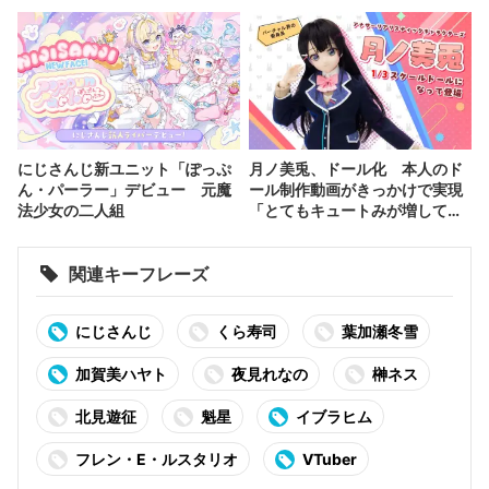
にじさんじ新ユニット「ぽっぷ
月ノ美兎、ドール化 本人のド
ん・パーラー」デビュー 元魔
ール制作動画がきっかけで実現
法少女の二人組
「とてもキュートみが増して
る」
関連キーフレーズ
にじさんじ
くら寿司
葉加瀬冬雪
加賀美ハヤト
夜見れなの
榊ネス
北見遊征
魁星
イブラヒム
フレン・E・ルスタリオ
VTuber