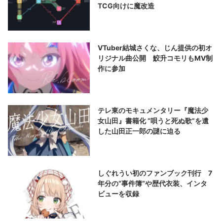
TCG向けに魔改造
VTuber結城さくな、じん提供の初オ
リジナル曲公開 鮫升コモリもMV制
作に参加
テレ東のモキュメンタリー『魔法少
女山田』書籍化 “唄うと死ぬ歌”を遺
した山田正一郎の謎に迫る
しぐれうい初のファンブック刊行 7
年分の“事件簿”や歴代衣装、インタ
ビューを収録