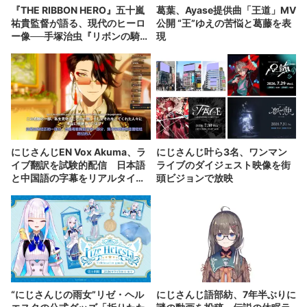
『THE RIBBON HERO』五十嵐
葛葉、Ayase提供曲「王道」MV
祐貴監督が語る、現代のヒーロ
公開 “王”ゆえの苦悩と葛藤を表
ー像──手塚治虫『リボンの騎
現
士』の衝撃を再演する
にじさんじEN Vox Akuma、ラ
にじさんじ叶ら3名、ワンマン
イブ翻訳を試験的配信 日本語
ライブのダイジェスト映像を街
と中国語の字幕をリアルタイム
頭ビジョンで放映
表示
“にじさんじの雨女”リゼ・ヘル
にじさんじ語部紡、7年半ぶりに