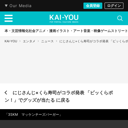
Our Media
会員登録
ログイン
本・文芸
情報化社会
アニメ・漫画
イラスト・アート
音楽・映像
ゲーム
ストリート
KAI-YOU
エンタメ
ニュース
にじさんじ×くら寿司がコラボ発表 「ビッくら
にじさんじ×くら寿司がコラボ発表 「ビッくらポ
ン！」でグッズが当たる に戻る
「3SKM マッケンチーズバーガー」