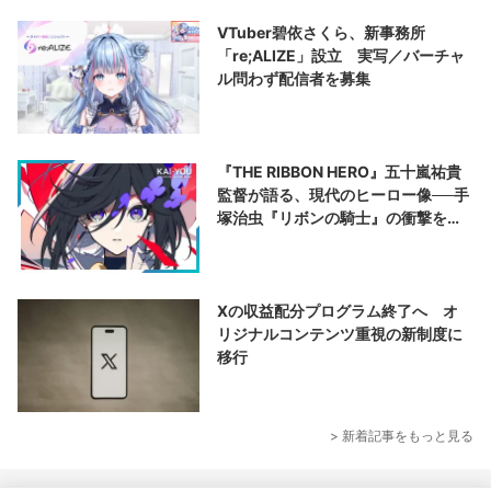
VTuber碧依さくら、新事務所
「re;ALIZE」設立 実写／バーチャ
ル問わず配信者を募集
『THE RIBBON HERO』五十嵐祐貴
監督が語る、現代のヒーロー像──手
塚治虫『リボンの騎士』の衝撃を再
演する
Xの収益配分プログラム終了へ オ
リジナルコンテンツ重視の新制度に
移行
> 新着記事をもっと見る