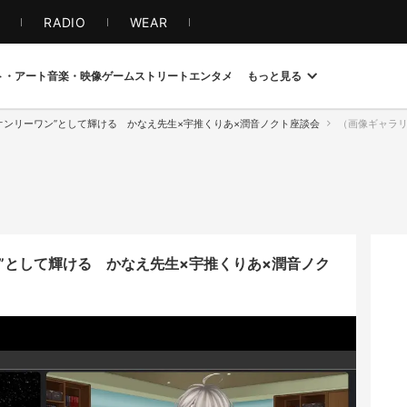
S
RADIO
WEAR
ト・アート
音楽・映像
ゲーム
ストリート
エンタメ
もっと見る
ら“オンリーワン”として輝ける かなえ先生×宇推くりあ×潤音ノクト座談会
（画像ギャラリー 
ワン”として輝ける かなえ先生×宇推くりあ×潤音ノク