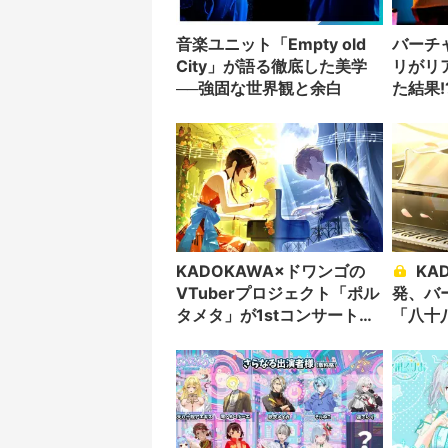
音楽ユニット「Empty old
バーチ
City」が語る徹底した美学
リがリ
──強固な世界観と余白
た結果!
KADOKAWA×ドワンゴの
KADOKAWA×ドワンゴ
VTuberプロジェクト「ポル
発、バ
タメタ」が1stコンサート開
「八十
催