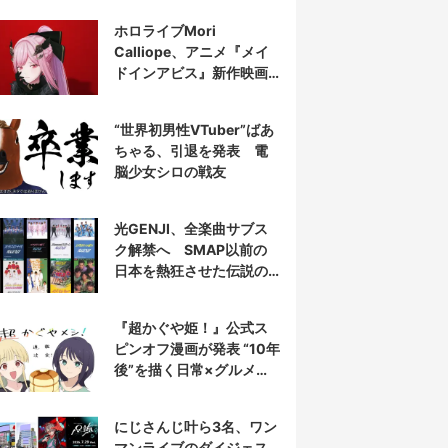
表示
ホロライブMori
Calliope、アニメ『メイ
ドインアビス』新作映画
の主題歌を担当
“世界初男性VTuber”ばあ
ちゃる、引退を発表 電
脳少女シロの戦友
光GENJI、全楽曲サブス
ク解禁へ SMAP以前の
日本を熱狂させた伝説の
アイドル7人組
『超かぐや姫！』公式ス
ピンオフ漫画が発表 “10年
後”を描く日常×グルメ作
品
にじさんじ叶ら3名、ワン
マンライブのダイジェス