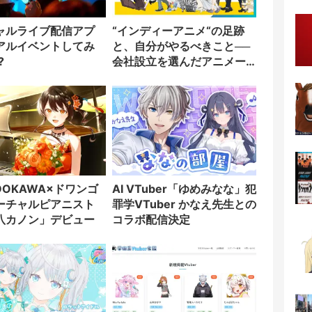
ャルライブ配信アプ
“インディーアニメ“の足跡
アルイベントしてみ
と、自分がやるべきこと──
?
会社設立を選んだアニメー
ター「のをか」の胸中
AI VTuber「ゆめみなな」犯
ーチャルピアニスト
罪学VTuber かなえ先生との
八カノン」デビュー
コラボ配信決定