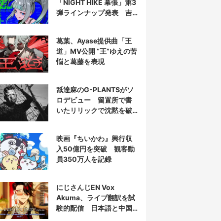
「NIGHT HIKE 幕張」第3
弾ラインナップ発表 吉
田夜世、KAIRUIほか40組
葛葉、Ayase提供曲「王
道」MV公開 “王”ゆえの苦
悩と葛藤を表現
舐達麻のG-PLANTSがソ
ロデビュー 留置所で書
いたリリックで沈黙を破
る
映画『ちいかわ』興行収
入50億円を突破 観客動
員350万人を記録
にじさんじEN Vox
Akuma、ライブ翻訳を試
験的配信 日本語と中国
語の字幕をリアルタイム