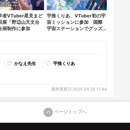
者VTuber星見まど
宇推くりあ、VTuber初の宇
回展「野辺山天文台
宙ミッションに参加 国際
企画制作に参加
宇宙ステーションでグッズ
撮影
かなえ先生
宇推くりあ
最終更新日:2025.04.25 11:44
ページトップへ