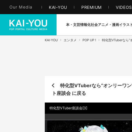
Our Media
KAI-YOU
PREMIUM
VIDEO
本・文芸
情報化社会
アニメ・漫画
イラス
KAI-YOU
エンタメ
POP UP !
特化型VTuberな
特化型VTuberなら“オンリー
ト座談会 に戻る
特化型VTuber座談会[3]