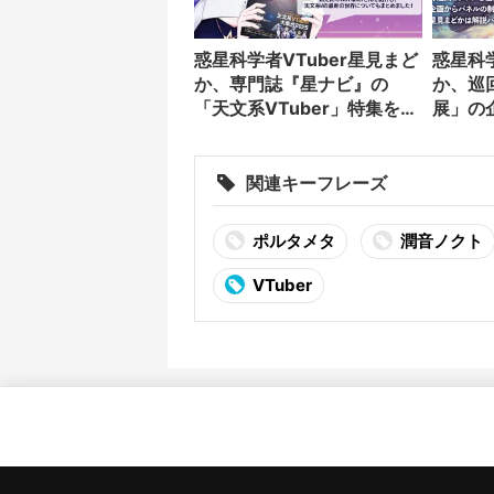
惑星科学者VTuber星見まど
惑星科学
か、専門誌『星ナビ』の
か、巡
「天文系VTuber」特集を執
展」の
筆
関連キーフレーズ
ポルタメタ
潤音ノクト
VTuber