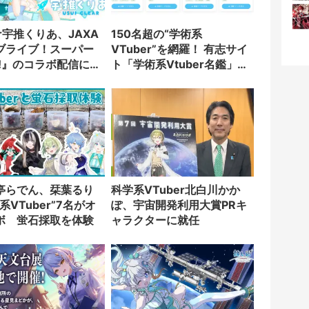
er宇推くりあ、JAXA
150名超の“学術系
ブライブ！スーパー
VTuber”を網羅！ 有志サイ
!!』のコラボ配信に出
ト「学術系Vtuber名鑑」が
面白い
亭らでん、栞葉るり
科学系VTuber北白川かか
系VTuber”7名がオ
ぽ、宇宙開発利用大賞PRキ
ボ 蛍石採取を体験
ャラクターに就任