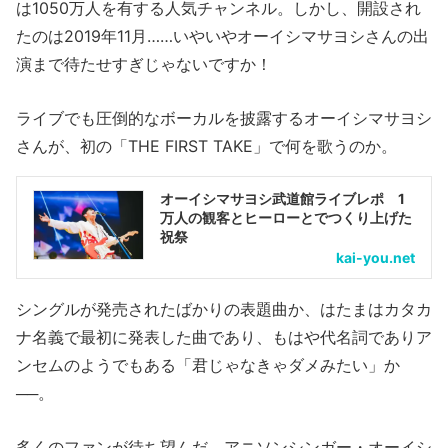
は1050万人を有する人気チャンネル。しかし、開設され
たのは2019年11月……いやいやオーイシマサヨシさんの出
演まで待たせすぎじゃないですか！
ライブでも圧倒的なボーカルを披露するオーイシマサヨシ
さんが、初の「THE FIRST TAKE」で何を歌うのか。
オーイシマサヨシ武道館ライブレポ 1
万人の観客とヒーローとでつくり上げた
祝祭
kai-you.net
シングルが発売されたばかりの表題曲か、はたまはカタカ
ナ名義で最初に発表した曲であり、もはや代名詞でありア
ンセムのようでもある「君じゃなきゃダメみたい」か
──。
多くのファンが待ち望んだ、アニソンシンガー・オーイシ