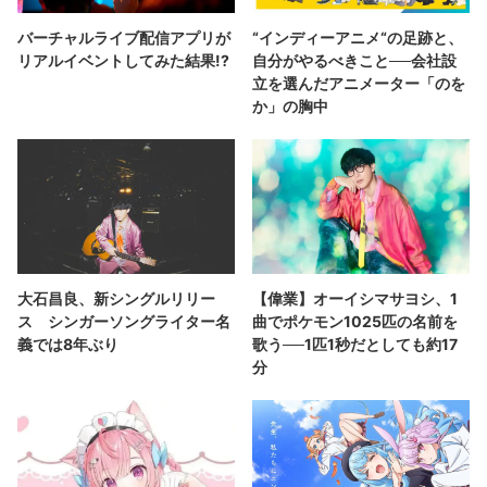
バーチャルライブ配信アプリが
“インディーアニメ“の足跡と、
リアルイベントしてみた結果!?
自分がやるべきこと──会社設
立を選んだアニメーター「のを
か」の胸中
大石昌良、新シングルリリー
【偉業】オーイシマサヨシ、1
ス シンガーソングライター名
曲でポケモン1025匹の名前を
義では8年ぶり
歌う──1匹1秒だとしても約17
分