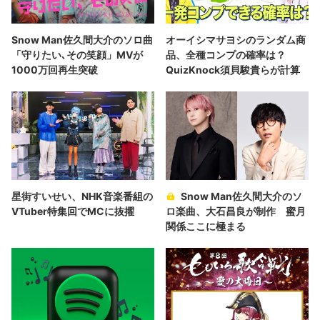
Snow Man佐久間大介のソロ曲
オーイシマサヨシのランダム商
「守りたい､その笑顔」MVが
品、全種コンプの確率は？
1000万回再生突破
QuizKnock須貝駿貴らが計算
星街すいせい、NHK音楽番組の
Snow Man佐久間大介のソ
VTuber特集回でMCに抜擢
ロ楽曲、大石昌良が制作 蜜月
関係ここに極まる