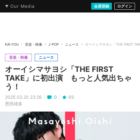
Our Media
本・文芸
情報化社会
アニメ・漫画
イラスト・アート
音楽・映像
会員登録
ゲーム
ログイン
ストリート
KAI-YOU
音楽・映像
J-POP
ニュース
オーイシマサヨシ「THE FIRST 
音楽・映像
ニュース
オーイシマサヨシ「THE FIRST
TAKE」に初出演 もっと人気出ちゃ
う！
2025.02.20 23:26
0
69
恩田雄多