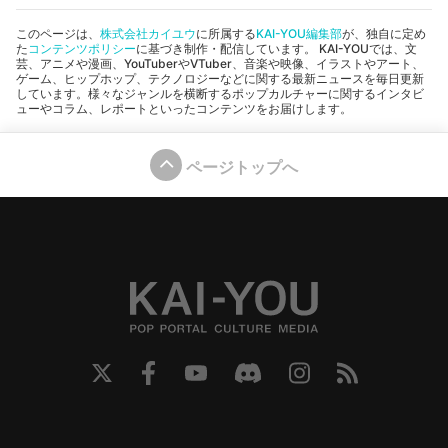
このページは、
株式会社カイユウ
に所属する
KAI-YOU編集部
が、独自に定め
た
コンテンツポリシー
に基づき制作・配信しています。 KAI-YOUでは、文
芸、アニメや漫画、YouTuberやVTuber、音楽や映像、イラストやアート、
ゲーム、ヒップホップ、テクノロジーなどに関する最新ニュースを毎日更新
しています。様々なジャンルを横断するポップカルチャーに関するインタビ
ューやコラム、レポートといったコンテンツをお届けします。
ページトップへ