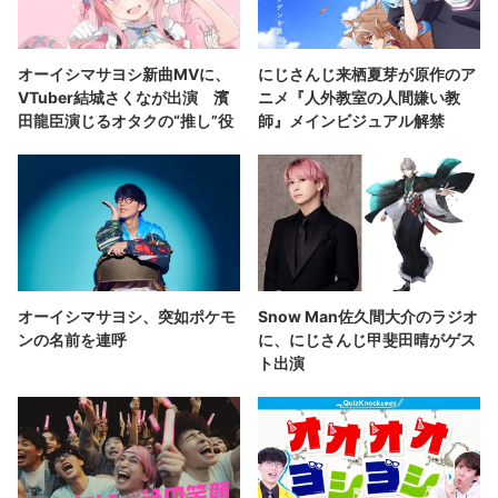
オーイシマサヨシ新曲MVに、
にじさんじ来栖夏芽が原作のア
VTuber結城さくなが出演 濱
ニメ『人外教室の人間嫌い教
田龍臣演じるオタクの“推し”役
師』メインビジュアル解禁
オーイシマサヨシ、突如ポケモ
Snow Man佐久間大介のラジオ
ンの名前を連呼
に、にじさんじ甲斐田晴がゲス
ト出演