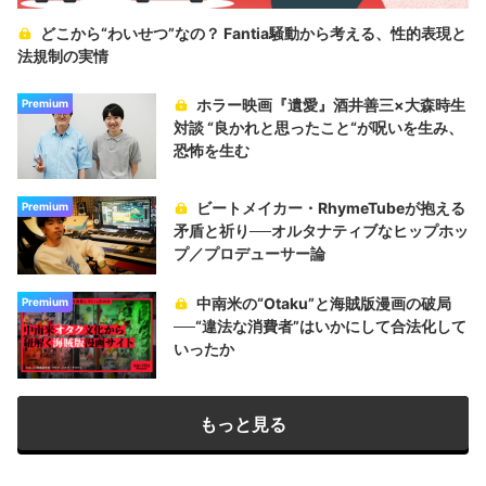
どこから“わいせつ”なの？ Fantia騒動から考える、性的表現と
法規制の実情
ホラー映画『遺愛』酒井善三×大森時生
Premium
対談 “良かれと思ったこと“が呪いを生み、
恐怖を生む
ビートメイカー・RhymeTubeが抱える
Premium
矛盾と祈り──オルタナティブなヒップホッ
プ／プロデューサー論
中南米の“Otaku”と海賊版漫画の破局
Premium
──“違法な消費者”はいかにして合法化して
いったか
もっと見る