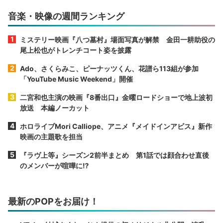
音楽・映像の週間ランキング
ミステリー映画『八つ墓村』場面写真が解禁 金田一耕助役の
尾上松也がトレンチコート姿を披露
Ado、さくらみこ、ピーナッツくん、花譜ら113組が参加
「YouTube Music Weekend」開催
二宮和也主演の映画『8番出口』金曜ロードショーで地上波初
放送 本編ノーカット
ホロライブMori Calliope、アニメ『メイドインアビス』新作
映画の主題歌を担当
『ラヴ上等』シーズン2前半まとめ 第1話では顔合わせ直後
のメンバーが喧嘩に⁉︎
最新のPOPをお届け！