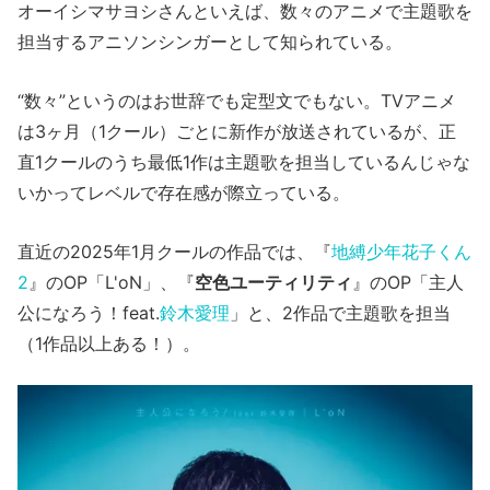
オーイシマサヨシさんといえば、数々のアニメで主題歌を
担当するアニソンシンガーとして知られている。
“数々”というのはお世辞でも定型文でもない。TVアニメ
は3ヶ月（1クール）ごとに新作が放送されているが、正
直1クールのうち最低1作は主題歌を担当しているんじゃな
いかってレベルで存在感が際立っている。
直近の2025年1月クールの作品では、『
地縛少年花子くん
2
』のOP「L'oN」、『
空色ユーティリティ
』のOP「主人
公になろう！feat.
鈴木愛理
」と、2作品で主題歌を担当
（1作品以上ある！）。