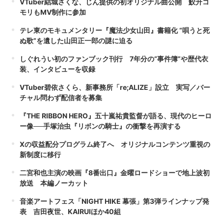
VTuber結城さくな、じん提供の初オリジナル曲公開 鮫升コ
モリもMV制作に参加
テレ東のモキュメンタリー『魔法少女山田』書籍化 “唄うと死
ぬ歌”を遺した山田正一郎の謎に迫る
しぐれうい初のファンブック刊行 7年分の“事件簿”や歴代衣
装、インタビューを収録
VTuber碧依さくら、新事務所「re;ALIZE」設立 実写／バー
チャル問わず配信者を募集
『THE RIBBON HERO』五十嵐祐貴監督が語る、現代のヒーロ
ー像──手塚治虫『リボンの騎士』の衝撃を再演する
Xの収益配分プログラム終了へ オリジナルコンテンツ重視の
新制度に移行
二宮和也主演の映画『8番出口』金曜ロードショーで地上波初
放送 本編ノーカット
音楽アートフェス「NIGHT HIKE 幕張」第3弾ラインナップ発
表 吉田夜世、KAIRUIほか40組