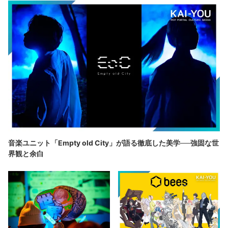
音楽ユニット「Empty old City」が語る徹底した美学──強固な世
界観と余白