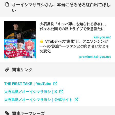
オーイシマサヨシさん、本当にそろそろ紅白出てほし
い
大石昌良「キャバ嬢にも知られる存在に」
代々木公園での路上ライブで決意新たに
kai-you.net
VTuberへの“進化”と、アニソンシンガ
Premium
ーへの“脱皮”──ファンとの向き合い方とそ
の変化
premium.kai-you.net
関連リンク
THE FIRST TAKE｜YouTube
大石昌良／オーイシマサヨシ｜X
大石昌良／オーイシマサヨシ｜公式サイト
関連キーフレーズ