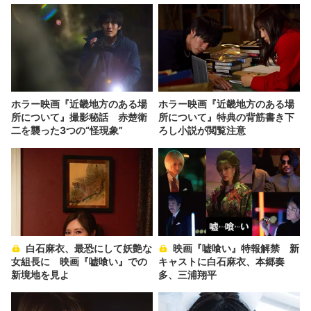
ホラー映画『近畿地方のある場
ホラー映画『近畿地方のある場
所について』撮影秘話 赤楚衛
所について』特典の背筋書き下
二を襲った3つの“怪現象”
ろし小説が閲覧注意
白石麻衣、最恐にして妖艶な
映画『嘘喰い』特報解禁 新
女組長に 映画『嘘喰い』での
キャストに白石麻衣、本郷奏
新境地を見よ
多、三浦翔平