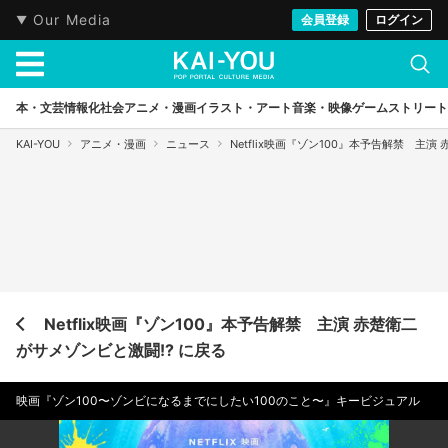
Our Media
会員登録
ログイン
本・文芸
情報化社会
アニメ・漫画
イラスト・アート
音楽・映像
ゲーム
ストリート
KAI-YOU
アニメ・漫画
ニュース
Netflix映画『ゾン100』本予告解禁 主演
Netflix映画『ゾン100』本予告解禁 主演 赤楚衛二
がサメゾンビと激闘!? に戻る
映画『ゾン100〜ゾンビになるまでにしたい100のこと〜』キービジュアル