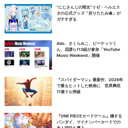
“にじさんじの雨女”リゼ・ヘルエス
タの公式グッズ「折りたたみ傘」が
ガチすぎる
Ado、さくらみこ、ピーナッツく
ん、花譜ら113組が参加「YouTube
Music Weekend」開催
『スパイダーマン』最新作、2026年
で最もヒットした映画に 世界興収
11億ドル突破
『ONE PIECEカードゲーム』擁する
バンダイ、マイナンバーカードでの
本人認証を導入