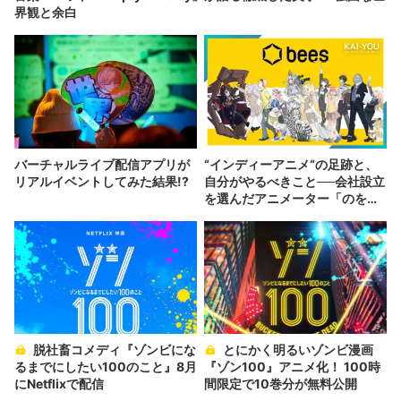
界観と余白
バーチャルライブ配信アプリが
“インディーアニメ“の足跡と、
リアルイベントしてみた結果!?
自分がやるべきこと──会社設立
を選んだアニメーター「のを
か」の胸中
脱社畜コメディ『ゾンビにな
とにかく明るいゾンビ漫画
るまでにしたい100のこと』8月
『ゾン100』アニメ化！ 100時
にNetflixで配信
間限定で10巻分が無料公開