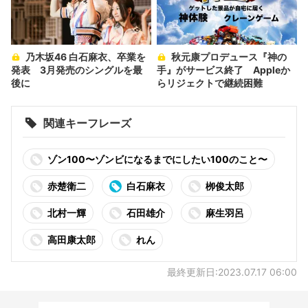
乃木坂46 白石麻衣、卒業を
秋元康プロデュース『神の
発表 3月発売のシングルを最
手』がサービス終了 Appleか
後に
らリジェクトで継続困難
関連キーフレーズ
ゾン100〜ゾンビになるまでにしたい100のこと〜
赤楚衛二
白石麻衣
栁俊太郎
北村一輝
石田雄介
麻生羽呂
高田康太郎
れん
最終更新日:2023.07.17 06:00