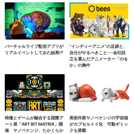
バーチャルライブ配信アプリが
“インディーアニメ“の足跡と、
リアルイベントしてみた結果!?
自分がやるべきこと──会社設
立を選んだアニメーター「のを
か」の胸中
特撮とゲームが融合する国際ア
美術作家ヤノベケンジの宇宙猫
ート展「ART BIT MATRIX」開
がカプセルトイ化 可動ギミッ
催 ヤノベケンジ、たかくらか
クも搭載