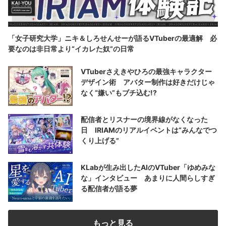
「女子研究大学」ニキ＆しろせんせーが語るVTuberの最適解 必
要なのは非日常より“イカレた奴”の日常
VTuberさえきやひろの最強キャラクター
デザイン術 アバター制作は好きだけじゃ
なく“嫌い”もブチ込む!?
配信者とリスナーの境界線がなくなった
日 IRIAMのリアルイベントは“みんなでつ
くり上げる”
KLabが生み出したAIのVTuber「ゆめみな
な」インタビュー あまりに人間らしすぎ
る配信者が語る夢
もっと見る