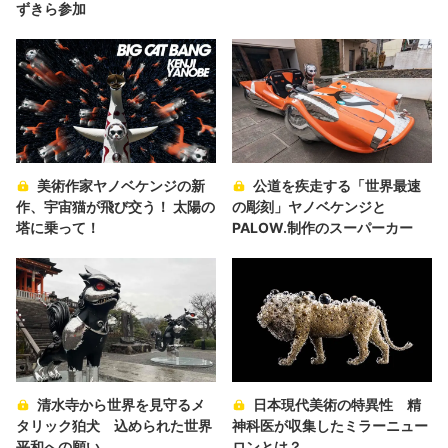
ずきら参加
美術作家ヤノベケンジの新
公道を疾走する「世界最速
作、宇宙猫が飛び交う！ 太陽の
の彫刻」ヤノベケンジと
塔に乗って！
PALOW.制作のスーパーカー
清水寺から世界を見守るメ
日本現代美術の特異性 精
タリック狛犬 込められた世界
神科医が収集したミラーニュー
平和への願い
ロンとは？