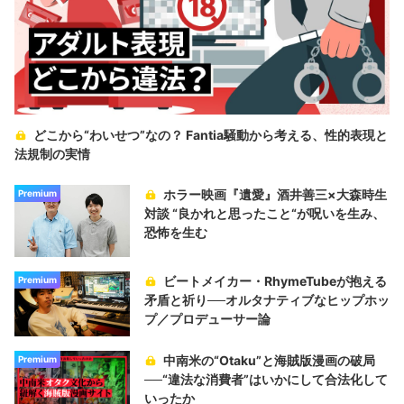
どこから“わいせつ”なの？ Fantia騒動から考える、性的表現と
法規制の実情
ホラー映画『遺愛』酒井善三×大森時生
Premium
対談 “良かれと思ったこと“が呪いを生み、
恐怖を生む
ビートメイカー・RhymeTubeが抱える
Premium
矛盾と祈り──オルタナティブなヒップホッ
プ／プロデューサー論
中南米の“Otaku”と海賊版漫画の破局
Premium
──“違法な消費者”はいかにして合法化して
いったか