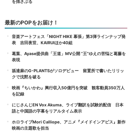
を揺さぶる
最新のPOPをお届け！
音楽アートフェス「NIGHT HIKE 幕張」第3弾ラインナップ発
表 吉田夜世、KAIRUIほか40組
葛葉、Ayase提供曲「王道」MV公開 “王”ゆえの苦悩と葛藤を
表現
舐達麻のG-PLANTSがソロデビュー 留置所で書いたリリッ
クで沈黙を破る
映画『ちいかわ』興行収入50億円を突破 観客動員350万人
を記録
にじさんじEN Vox Akuma、ライブ翻訳を試験的配信 日本
語と中国語の字幕をリアルタイム表示
ホロライブMori Calliope、アニメ『メイドインアビス』新作
映画の主題歌を担当