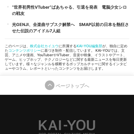
“世界初男性VTuber”ばあちゃる、引退を発表 電脳少女シロ
の戦友
光GENJI、全楽曲サブスク解禁へ SMAP以前の日本を熱狂さ
せた伝説のアイドル7人組
このページは、
株式会社カイユウ
に所属する
KAI-YOU編集部
が、独自に定め
た
コンテンツポリシー
に基づき制作・配信しています。 KAI-YOUでは、文
芸、アニメや漫画、YouTuberやVTuber、音楽や映像、イラストやアート、
ゲーム、ヒップホップ、テクノロジーなどに関する最新ニュースを毎日更新
しています。様々なジャンルを横断するポップカルチャーに関するインタビ
ューやコラム、レポートといったコンテンツをお届けします。
ページトップへ