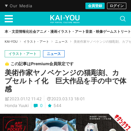
Our Media
会員登録
ログイン
本・文芸
情報化社会
アニメ・漫画
イラスト・アート
音楽・映像
ゲーム
ストリート
KAI-YOU
イラスト・アート
ニュース
美術作家ヤノベケンジの猫彫刻、カプ
イラスト・アート
ニュース
この記事はPremium会員限定です
美術作家ヤノベケンジの猫彫刻、カ
プセルトイ化 巨大作品を手の中で体
感
2023.01.12 11:42
2023.03.13 18:01
Honda Yuuki
0
544