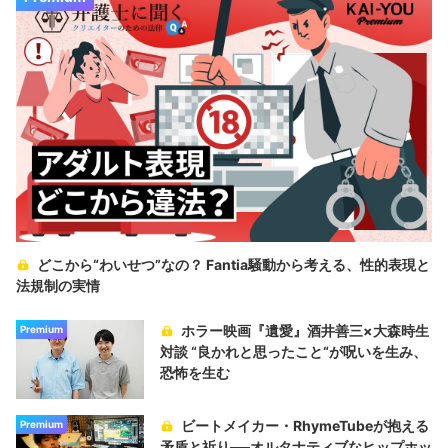
どこから“わいせつ”なの？ Fantia騒動から考える、性的表現と
法規制の実情
ホラー映画『遺愛』酒井善三×大森時生
Premium
対談 “良かれと思ったこと“が呪いを生み、
恐怖を生む
ビートメイカー・RhymeTubeが抱える
Premium
矛盾と祈り──オルタナティブなヒップホッ