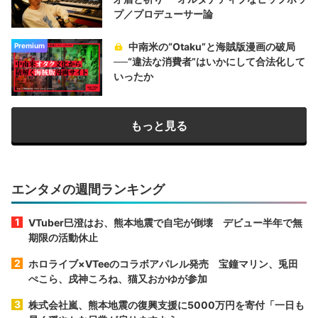
プ／プロデューサー論
中南米の“Otaku”と海賊版漫画の破局
Premium
──“違法な消費者”はいかにして合法化して
いったか
もっと見る
エンタメの週間ランキング
VTuber巳澄はお、熊本地震で自宅が倒壊 デビュー半年で無
期限の活動休止
ホロライブ×VTeeのコラボアパレル発売 宝鐘マリン、兎田
ぺこら、戌神ころね、猫又おかゆが参加
株式会社嵐、熊本地震の復興支援に5000万円を寄付「一日も