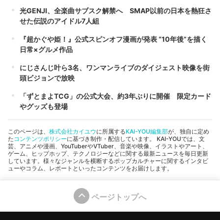
光GENJI、全楽曲サブスク解禁へ SMAP以前の日本を熱狂さ
せた伝説のアイドル7人組
『超かぐや姫！』公式スピンオフ漫画が発表 “10年後”を描く
日常×グルメ作品
にじさんじ叶ら3名、ワンマンライブのダイジェスト映像を街
頭ビジョンで放映
「ずとまよTCG」の公式大会、約3年ぶりに開催 限定カード
やグッズも登場
このページは、
株式会社カイユウ
に所属する
KAI-YOU編集部
が、独自に定め
た
コンテンツポリシー
に基づき制作・配信しています。 KAI-YOUでは、文
芸、アニメや漫画、YouTuberやVTuber、音楽や映像、イラストやアート、
ゲーム、ヒップホップ、テクノロジーなどに関する最新ニュースを毎日更新
しています。様々なジャンルを横断するポップカルチャーに関するインタビ
ューやコラム、レポートといったコンテンツをお届けします。
ページトップへ