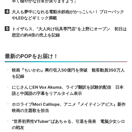
早く穏やかな日常が戻りますよう」
大人も夢中になれる電動水鉄砲がかっこいい！ ブローバック
やLEDなどギミック満載
トイザらス、“大人向け玩具専門店”を上野にオープン 初日は
想定の約4倍の売上を記録
最新のPOPをお届け！
映画『ちいかわ』興行収入50億円を突破 観客動員350万人
を記録
にじさんじEN Vox Akuma、ライブ翻訳を試験的配信 日本
語と中国語の字幕をリアルタイム表示
ホロライブMori Calliope、アニメ『メイドインアビス』新作
映画の主題歌を担当
“世界初男性VTuber”ばあちゃる、引退を発表 電脳少女シロ
の戦友