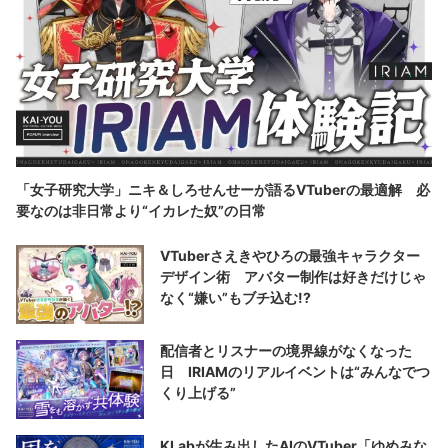
「女子研究大学」ニキ＆しろせんせーが語るVTuberの最適解 必
要なのは非日常より“イカレた奴”の日常
VTuberさえきやひろの最強キャラクター
デザイン術 アバター制作は好きだけじゃ
なく“嫌い”もブチ込む!?
配信者とリスナーの境界線がなくなった
日 IRIAMのリアルイベントは“みんなでつ
くり上げる”
KLabが生み出したAIのVTuber「ゆめみな