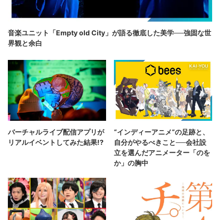
音楽ユニット「Empty old City」が語る徹底した美学──強固な世
界観と余白
バーチャルライブ配信アプリが
“インディーアニメ“の足跡と、
リアルイベントしてみた結果!?
自分がやるべきこと──会社設
立を選んだアニメーター「のを
か」の胸中