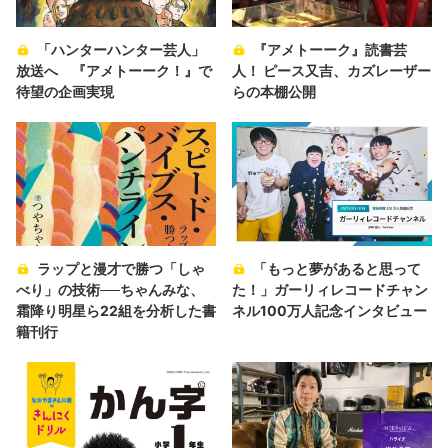
「ハンターハンター芸人」
『アメトーーク』読書芸
放送へ 『アメトーーク！』で
人！ ピース又吉、カズレーザー
待望の企画実現
らの本棚公開
ラップと漫才で勝つ「しゃ
「もっと夢があると思って
べり」の技術──ちゃんみな、
た！」ガーリィレコードチャン
霜降り明星ら22組を分析した書
ネル100万人記念インタビュー
籍刊行