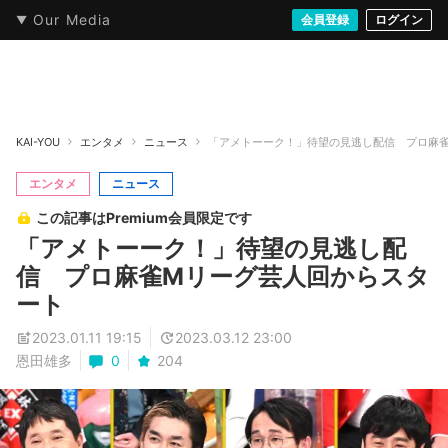
Our Media
本・文芸
情報化社会
アニメ・漫画
イラスト・アート
音楽・映像
会員登録
ゲーム
ログイン
ストリート
KAI-YOU
エンタメ
ニュース
「アメトーーク！」待望の見逃し配信 プロ麻
エンタメ
ニュース
この記事はPremium会員限定です
「アメトーーク！」待望の見逃し配
信 プロ麻雀Mリーグ芸人回からスタ
ート
2023.01.11 19:15
2023.03.12 23:00
恩田雄多
0
204