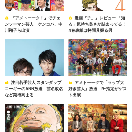
『アメトーーク！』でチェ
漫画『チ。』レビュー 「知
ンソーマン芸人 ケンコバ、中
る」気持ち良さが詰まってる！
川翔子ら出演
4巻表紙は拷問具握る男
注目若手芸人 スタンダップ
アメトーークで「ラップ大
コーギーのANN放送 芸名改名
好き芸人」放送 R-指定がゲス
など期待高まる
ト出演