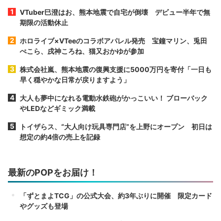
VTuber巳澄はお、熊本地震で自宅が倒壊 デビュー半年で無
期限の活動休止
ホロライブ×VTeeのコラボアパレル発売 宝鐘マリン、兎田
ぺこら、戌神ころね、猫又おかゆが参加
株式会社嵐、熊本地震の復興支援に5000万円を寄付「一日も
早く穏やかな日常が戻りますよう」
大人も夢中になれる電動水鉄砲がかっこいい！ ブローバック
やLEDなどギミック満載
トイザらス、“大人向け玩具専門店”を上野にオープン 初日は
想定の約4倍の売上を記録
最新のPOPをお届け！
「ずとまよTCG」の公式大会、約3年ぶりに開催 限定カード
やグッズも登場