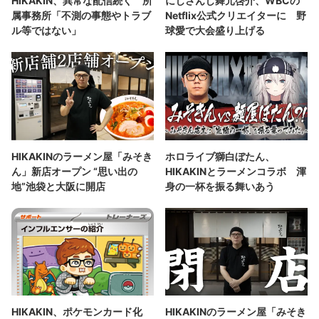
HIKAKIN、異常な配信続く 所
にじさんじ舞元啓介、WBCの
属事務所「不測の事態やトラブ
Netflix公式クリエイターに 野
ル等ではない」
球愛で大会盛り上げる
HIKAKINのラーメン屋「みそき
ホロライブ獅白ぼたん、
ん」新店オープン “思い出の
HIKAKINとラーメンコラボ 渾
地”池袋と大阪に開店
身の一杯を振る舞いあう
HIKAKIN、ポケモンカード化
HIKAKINのラーメン屋「みそき