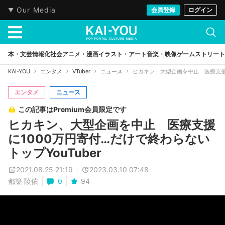
Our Media
会員登録
ログイン
本・文芸
情報化社会
アニメ・漫画
イラスト・アート
音楽・映像
ゲーム
ストリート
KAI-YOU
エンタメ
VTuber
ニュース
ヒカキン、大型企画を中止 医療支援に1
エンタメ
ニュース
この記事はPremium会員限定です
ヒカキン、大型企画を中止 医療支援
に1000万円寄付…だけで終わらない
トップYouTuber
2021.08.25 21:19
2023.03.10 07:48
都築 陵佑
0
94