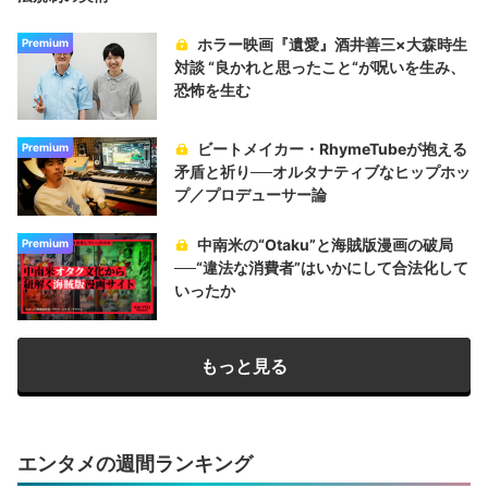
ホラー映画『遺愛』酒井善三×大森時生
Premium
対談 “良かれと思ったこと“が呪いを生み、
恐怖を生む
ビートメイカー・RhymeTubeが抱える
Premium
矛盾と祈り──オルタナティブなヒップホッ
プ／プロデューサー論
中南米の“Otaku”と海賊版漫画の破局
Premium
──“違法な消費者”はいかにして合法化して
いったか
もっと見る
エンタメの週間ランキング