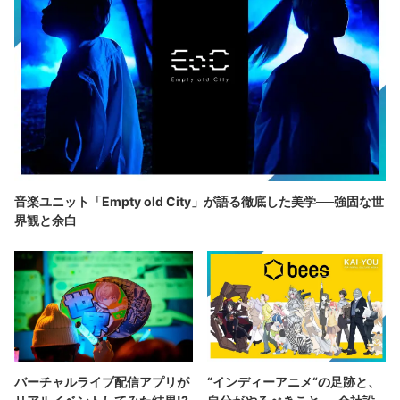
音楽ユニット「Empty old City」が語る徹底した美学──強固な世
界観と余白
バーチャルライブ配信アプリが
“インディーアニメ“の足跡と、