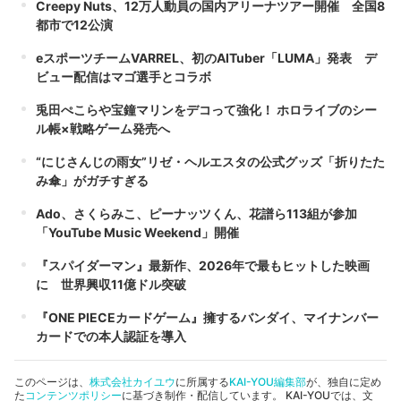
Creepy Nuts、12万人動員の国内アリーナツアー開催 全国8
都市で12公演
eスポーツチームVARREL、初のAITuber「LUMA」発表 デ
ビュー配信はマゴ選手とコラボ
兎田ぺこらや宝鐘マリンをデコって強化！ ホロライブのシー
ル帳×戦略ゲーム発売へ
“にじさんじの雨女”リゼ・ヘルエスタの公式グッズ「折りたた
み傘」がガチすぎる
Ado、さくらみこ、ピーナッツくん、花譜ら113組が参加
「YouTube Music Weekend」開催
『スパイダーマン』最新作、2026年で最もヒットした映画
に 世界興収11億ドル突破
『ONE PIECEカードゲーム』擁するバンダイ、マイナンバー
カードでの本人認証を導入
このページは、
株式会社カイユウ
に所属する
KAI-YOU編集部
が、独自に定め
た
コンテンツポリシー
に基づき制作・配信しています。 KAI-YOUでは、文