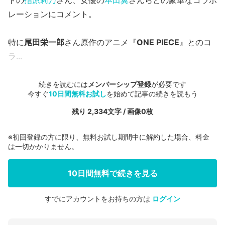
トの
指原莉乃
さん、女優の
本田翼
さんらとの豪華なコラボ
レーションにコメント。
特に
尾田栄一郎
さん原作のアニメ『
ONE PIECE
』とのコ
ラ...
続きを読むには
メンバーシップ登録
が必要です
今すぐ
10日間無料お試し
を始めて記事の続きを読もう
残り 2,334文字 / 画像0枚
※初回登録の方に限り、無料お試し期間中に解約した場合、料金
は一切かかりません。
10日間無料で続きを見る
すでにアカウントをお持ちの方は
ログイン
会員登録する