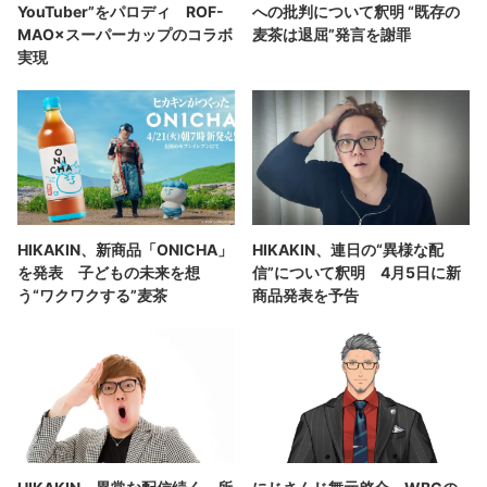
YouTuber”をパロディ ROF-
への批判について釈明 “既存の
MAO×スーパーカップのコラボ
麦茶は退屈”発言を謝罪
実現
HIKAKIN、新商品「ONICHA」
HIKAKIN、連日の“異様な配
を発表 子どもの未来を想
信”について釈明 4月5日に新
う“ワクワクする”麦茶
商品発表を予告