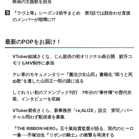
映画の主題歌を担当
『ラヴ上等』シーズン2前半まとめ 第1話では顔合わせ直後
のメンバーが喧嘩に⁉︎
最新のPOPをお届け！
VTuber結城さくな、じん提供の初オリジナル曲公開 鮫升コ
モリもMV制作に参加
テレ東のモキュメンタリー『魔法少女山田』書籍化 “唄うと死
ぬ歌”を遺した山田正一郎の謎に迫る
しぐれうい初のファンブック刊行 7年分の“事件簿”や歴代衣
装、インタビューを収録
VTuber碧依さくら、新事務所「re;ALIZE」設立 実写／バー
チャル問わず配信者を募集
『THE RIBBON HERO』五十嵐祐貴監督が語る、現代のヒーロ
ー像──手塚治虫『リボンの騎士』の衝撃を再演する