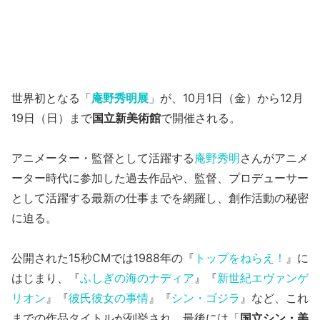
世界初となる「
庵野秀明展
」が、10月1日（金）から12月
19日（日）まで
国立新美術館
で開催される。
アニメーター・監督として活躍する
庵野秀明
さんがアニメ
ーター時代に参加した過去作品や、監督、プロデューサー
として活躍する最新の仕事までを網羅し、創作活動の秘密
に迫る。
公開された15秒CMでは1988年の『
トップをねらえ！
』に
はじまり、『
ふしぎの海のナディア
』『
新世紀エヴァンゲ
リオン
』『
彼氏彼女の事情
』『
シン・ゴジラ
』など、これ
までの作品タイトルが列挙され、最後には「
国立シン・美