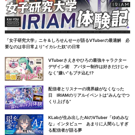
「女子研究大学」ニキ＆しろせんせーが語るVTuberの最適解 必
要なのは非日常より“イカレた奴”の日常
VTuberさえきやひろの最強キャラクター
デザイン術 アバター制作は好きだけじゃ
なく“嫌い”もブチ込む!?
配信者とリスナーの境界線がなくなった
日 IRIAMのリアルイベントは“みんなでつ
くり上げる”
KLabが生み出したAIのVTuber「ゆめみな
な」インタビュー あまりに人間らしすぎ
る配信者が語る夢