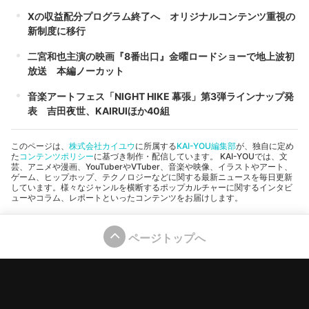
Xの収益配分プログラム終了へ オリジナルコンテンツ重視の
新制度に移行
二宮和也主演の映画『8番出口』金曜ロードショーで地上波初
放送 本編ノーカット
音楽アートフェス「NIGHT HIKE 幕張」第3弾ラインナップ発
表 吉田夜世、KAIRUIほか40組
このページは、
株式会社カイユウ
に所属する
KAI-YOU編集部
が、独自に定め
た
コンテンツポリシー
に基づき制作・配信しています。 KAI-YOUでは、文
芸、アニメや漫画、YouTuberやVTuber、音楽や映像、イラストやアート、
ゲーム、ヒップホップ、テクノロジーなどに関する最新ニュースを毎日更新
しています。様々なジャンルを横断するポップカルチャーに関するインタビ
ューやコラム、レポートといったコンテンツをお届けします。
ページトップへ