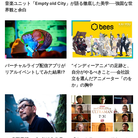
音楽ユニット「Empty old City」が語る徹底した美学──強固な世
界観と余白
バーチャルライブ配信アプリが
“インディーアニメ“の足跡と、
リアルイベントしてみた結果!?
自分がやるべきこと──会社設
立を選んだアニメーター「のを
か」の胸中