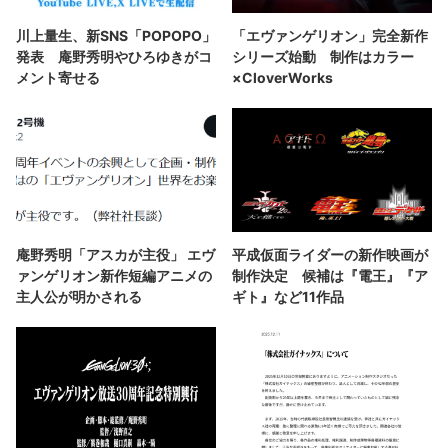
川上量生、新SNS「POPOPO」
「エヴァンゲリオン」完全新作
発表 庵野秀明やひろゆきがコ
シリーズ始動 制作はカラー
メント寄せる
×CloverWorks
庵野秀明「アスカが主役」 エヴ
平成仮面ライダーの新作映画が
ァンゲリオン新作短編アニメの
制作決定 候補は『電王』『ア
主人公が明かされる
ギト』など11作品