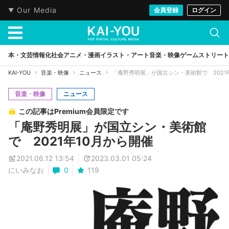
Our Media
会員登録
ログイン
本・文芸
情報化社会
アニメ・漫画
イラスト・アート
音楽・映像
ゲーム
ストリート
KAI-YOU
音楽・映像
ニュース
「庵野秀明展」が国立シン・美術館で 2021
音楽・映像
ニュース
この記事はPremium会員限定です
「庵野秀明展」が国立シン・美術館
で 2021年10月から開催
2021.06.12 13:54
2023.03.01 05:24
にいみなお
0
119