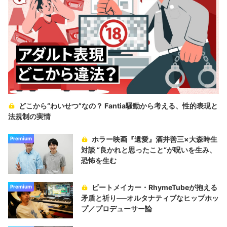
どこから“わいせつ”なの？ Fantia騒動から考える、性的表現と
法規制の実情
ホラー映画『遺愛』酒井善三×大森時生
Premium
対談 “良かれと思ったこと“が呪いを生み、
恐怖を生む
ビートメイカー・RhymeTubeが抱える
Premium
矛盾と祈り──オルタナティブなヒップホッ
プ／プロデューサー論