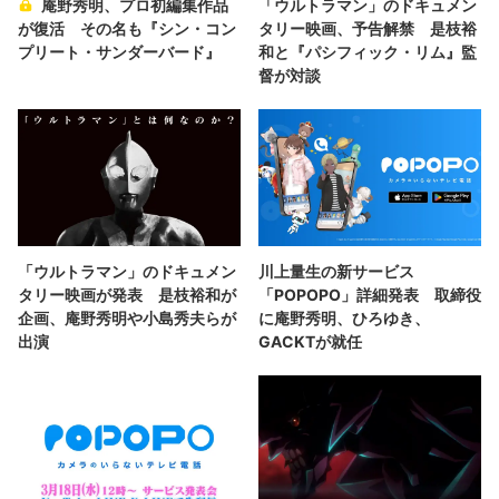
庵野秀明、プロ初編集作品
「ウルトラマン」のドキュメン
が復活 その名も『シン・コン
タリー映画、予告解禁 是枝裕
プリート・サンダーバード』
和と『パシフィック・リム』監
督が対談
「ウルトラマン」のドキュメン
川上量生の新サービス
タリー映画が発表 是枝裕和が
「POPOPO」詳細発表 取締役
企画、庵野秀明や小島秀夫らが
に庵野秀明、ひろゆき、
出演
GACKTが就任