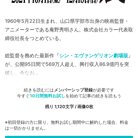
1960年5月22日生まれ、山口県宇部市出身の映画監督・
アニメーターである庵野秀明さん。株式会社カラー代表取
締役社長をつとめている。
総監督を務めた最新作『
シン・エヴァンゲリオン劇場版
』
が、公開95日間で569万人超え、興行収入86.9億円を突
破し、今なお...
続きを読むには
メンバーシップ登録
が必要です
今すぐ
10日間無料お試し
を始めて記事の続きを読もう
残り 1,120文字 / 画像0枚
※初回登録の方に限り、無料お試し期間中に解約した場合、料金
は一切かかりません。