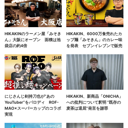
HIKAKINのラーメン屋「みそき
HIKAKIN、6000万食売れたカ
ん」大阪にオープン 面積は池
ップ麺「みそきん」のカレー味
袋店の約4倍
を発表 セブンイレブンで販売
にじさんじ剣持刀也が“あの
HIKAKIN、新商品「ONICHA」
YouTuber”をパロディ ROF-
への批判について釈明 “既存の
MAO×スーパーカップのコラボ
麦茶は退屈”発言を謝罪
実現