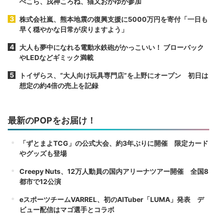
ぺこら、戌神ころね、猫又おかゆが参加
株式会社嵐、熊本地震の復興支援に5000万円を寄付「一日も
早く穏やかな日常が戻りますよう」
大人も夢中になれる電動水鉄砲がかっこいい！ ブローバック
やLEDなどギミック満載
トイザらス、“大人向け玩具専門店”を上野にオープン 初日は
想定の約4倍の売上を記録
最新のPOPをお届け！
「ずとまよTCG」の公式大会、約3年ぶりに開催 限定カード
やグッズも登場
Creepy Nuts、12万人動員の国内アリーナツアー開催 全国8
都市で12公演
eスポーツチームVARREL、初のAITuber「LUMA」発表 デ
ビュー配信はマゴ選手とコラボ