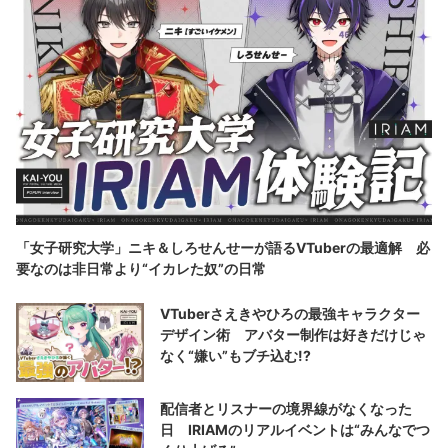
「女子研究大学」ニキ＆しろせんせーが語るVTuberの最適解 必
要なのは非日常より“イカレた奴”の日常
VTuberさえきやひろの最強キャラクター
デザイン術 アバター制作は好きだけじゃ
なく“嫌い”もブチ込む!?
配信者とリスナーの境界線がなくなった
日 IRIAMのリアルイベントは“みんなでつ