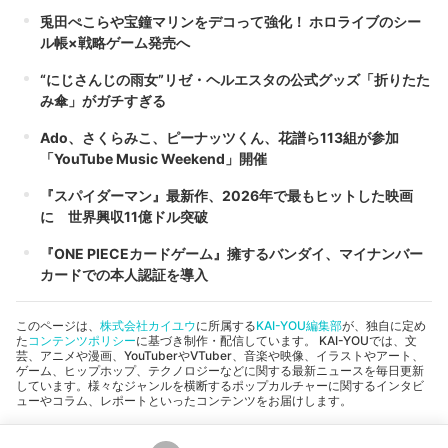
兎田ぺこらや宝鐘マリンをデコって強化！ ホロライブのシー
ル帳×戦略ゲーム発売へ
“にじさんじの雨女”リゼ・ヘルエスタの公式グッズ「折りたた
み傘」がガチすぎる
Ado、さくらみこ、ピーナッツくん、花譜ら113組が参加
「YouTube Music Weekend」開催
『スパイダーマン』最新作、2026年で最もヒットした映画
に 世界興収11億ドル突破
『ONE PIECEカードゲーム』擁するバンダイ、マイナンバー
カードでの本人認証を導入
このページは、
株式会社カイユウ
に所属する
KAI-YOU編集部
が、独自に定め
た
コンテンツポリシー
に基づき制作・配信しています。 KAI-YOUでは、文
芸、アニメや漫画、YouTuberやVTuber、音楽や映像、イラストやアート、
ゲーム、ヒップホップ、テクノロジーなどに関する最新ニュースを毎日更新
しています。様々なジャンルを横断するポップカルチャーに関するインタビ
ューやコラム、レポートといったコンテンツをお届けします。