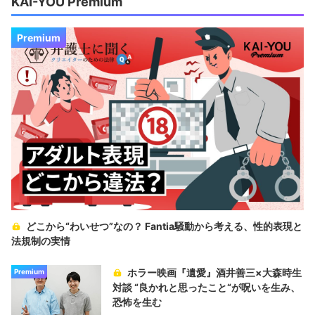
KAI-YOU Premium
Premium
どこから“わいせつ”なの？ Fantia騒動から考える、性的表現と
法規制の実情
ホラー映画『遺愛』酒井善三×大森時生
Premium
対談 “良かれと思ったこと“が呪いを生み、
恐怖を生む