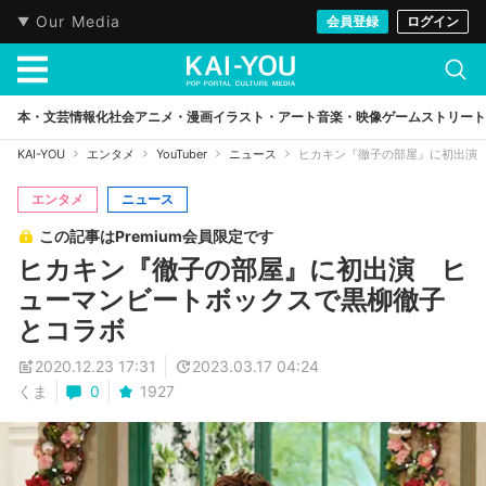
Our Media
会員登録
ログイン
本・文芸
情報化社会
アニメ・漫画
イラスト・アート
音楽・映像
ゲーム
ストリート
KAI-YOU
エンタメ
YouTuber
ニュース
ヒカキン『徹子の部屋』に初出演
エンタメ
ニュース
この記事はPremium会員限定です
ヒカキン『徹子の部屋』に初出演 ヒ
ューマンビートボックスで黒柳徹子
とコラボ
2020.12.23 17:31
2023.03.17 04:24
くま
0
1927