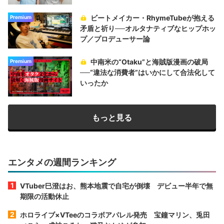
ビートメイカー・RhymeTubeが抱える
Premium
矛盾と祈り──オルタナティブなヒップホッ
プ／プロデューサー論
中南米の“Otaku”と海賊版漫画の破局
Premium
──“違法な消費者”はいかにして合法化して
いったか
もっと見る
エンタメの週間ランキング
VTuber巳澄はお、熊本地震で自宅が倒壊 デビュー半年で無
期限の活動休止
ホロライブ×VTeeのコラボアパレル発売 宝鐘マリン、兎田