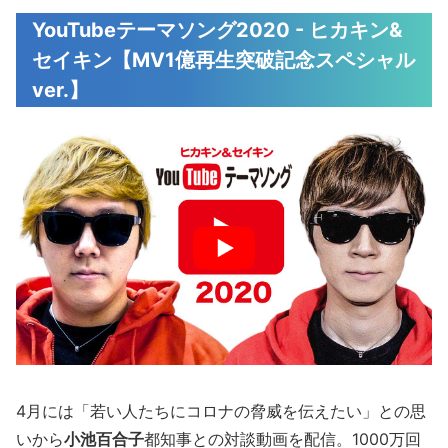
YouTubeテーマソング2020 - ヒカキン&
セイキン【MV1億再生突破記念スペシャル
ver.】
4月には「若い人たちにコロナの脅威を伝えたい」との思
いから
小池百合子
都知事との対談動画を配信。1000万回