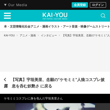
Our Media
会員登録
ログイン
本・文芸
情報化社会
アニメ・漫画
イラスト・アート
音楽・映像
ゲーム
ストリート
KAI-YOU
アニメ・漫画
インタビュー
【写真】宇垣美里、念願の“ケモミミ“
【写真】宇垣美里、念願の“ケモミミ“人狼コスプレ披
露 息を呑む妖艶さ に戻る
ケモミミコスプレに身を包んだ宇垣美里さん