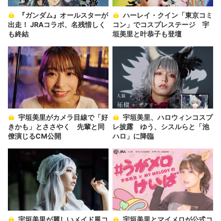
『ガンダム』オールスターが
ハーレイ・クイン「東京コミ
出走！ JRAコラボ、名残惜しく
コン」でコスプレステージ 宇
も終結
垣美里と叶恭子も登壇
宇垣美里がカメラ目線で「好
宇垣美里、ハロウィンコスプ
きかも」とささやく 先輩と同
レ披露 ゆう、シスルらと「池
僚演じるCM公開
ハロ」に降臨
宇垣美里が麗しいメイド風コ
宇垣美里とマイメロが公式コ