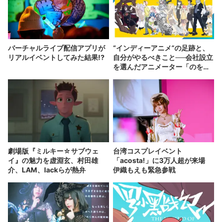
バーチャルライブ配信アプリが
“インディーアニメ“の足跡と、
リアルイベントしてみた結果!?
自分がやるべきこと──会社設立
を選んだアニメーター「のを
か」の胸中
劇場版『ミルキー☆サブウェ
台湾コスプレイベント
イ』の魅力を虚淵玄、村田雄
「acosta!」に3万人超が来場
介、LAM、lackらが熱弁
伊織もえも緊急参戦