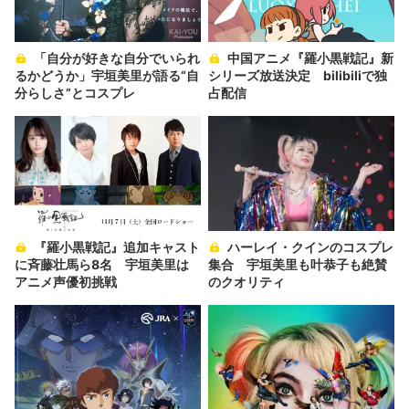
「自分が好きな自分でいられ
中国アニメ『羅小黒戦記』新
るかどうか」宇垣美里が語る“自
シリーズ放送決定 bilibiliで独
分らしさ”とコスプレ
占配信
『羅小黒戦記』追加キャスト
ハーレイ・クインのコスプレ
に斉藤壮馬ら8名 宇垣美里は
集合 宇垣美里も叶恭子も絶賛
アニメ声優初挑戦
のクオリティ