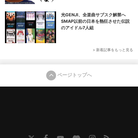
光GENJI、全楽曲サブスク解禁へ
SMAP以前の日本を熱狂させた伝説
のアイドル7人組
> 新着記事をもっと見る
ページトップへ