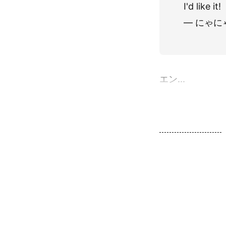
I'd like it!
— にゃにゃ
エン...