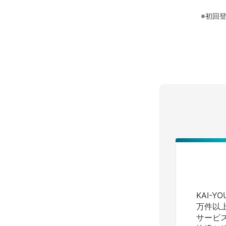
※初回
KAI-
万件以
サービ