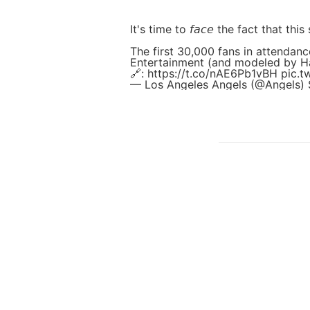
It's time to 𝘧𝘢𝘤𝘦 the fact that 
The first 30,000 fans in attendanc
Entertainment (and modeled by Ha
🔗:
https://t.co/nAE6Pb1vBH
pic.t
— Los Angeles Angels (@Angels)