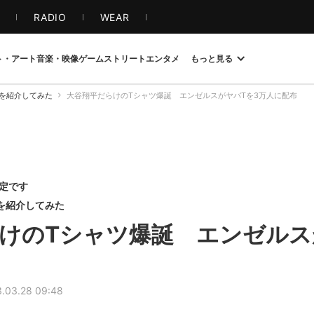
S
RADIO
WEAR
ト・アート
音楽・映像
ゲーム
ストリート
エンタメ
もっと見る
を紹介してみた
大谷翔平だらけのTシャツ爆誕 エンゼルスがヤバTを3万人に配布
限定です
像を紹介してみた
けのTシャツ爆誕 エンゼルス
.03.28 09:48