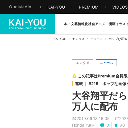
Our Media
KAI-YOU
PREMIUM
VIDEO
本・文芸
情報化社会
アニメ・漫画
イラス
KAI-YOU
エンタメ
ニュース
ポップな画像
エンタメ
ニュース
この記事はPremium会員
連載 ｜ #215 ポップな画
大谷翔平だら
万人に配布
2019.09.18 16:05
2023
Honda Yuuki
0
90