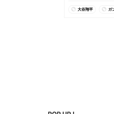
大谷翔平
ガ
POP UP !