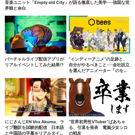
音楽ユニット「Empty old City」が語る徹底した美学──強固な世
界観と余白
バーチャルライブ配信アプリが
“インディーアニメ“の足跡と、
リアルイベントしてみた結果!?
自分がやるべきこと──会社設立
を選んだアニメーター「のを
か」の胸中
にじさんじEN Vox Akuma、ラ
“世界初男性VTuber”ばあちゃ
イブ翻訳を試験的配信 日本語
る、引退を発表 電脳少女シロ
と中国語の字幕をリアルタイム
の戦友