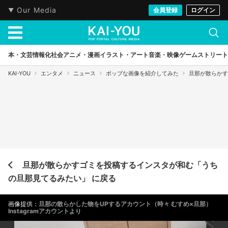
Our Media
会員登録
ログイン
本・文芸
情報化社会
アニメ・漫画
イラスト・アート
音楽・映像
ゲーム
ストリート
KAI-YOU
エンタメ
ニュース
ポップな画像を紹介してみた
旦那が散らかす
旦那が散らかすゴミを投稿するインスタが和む「うち
の旦那見てるみたい」 に戻る
画像提供：
旦那の散らかした物をUPするアカウント（時々 むすめ×旦那）
Instagramアカウント
より