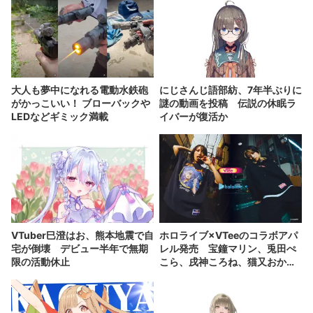
大人も夢中になれる電動水鉄砲
にじさんじ語部紡、7年半ぶりに
がかっこいい！ ブローバックや
謎の動画を投稿 伝説の休眠ラ
LEDなどギミック満載
イバーが復活か
VTuber巳澄はお、熊本地震で自
ホロライブ×VTeeのコラボアパ
宅が倒壊 デビュー半年で無期
レル発売 宝鐘マリン、兎田ぺ
限の活動休止
こら、戌神ころね、猫又おかゆ
が参加