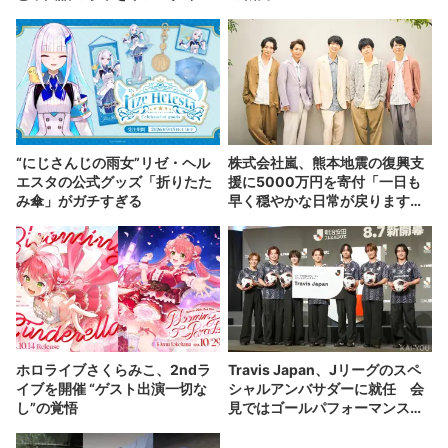
表示
“にじさんじの雨女”リゼ・ヘル
株式会社嵐、熊本地震の復興支
エスタの公式グッズ「折りたた
援に5000万円を寄付「一日も
み傘」がガチすぎる
早く穏やかな日常が戻りますよ
う」
ホロライブさくらみこ、2ndラ
Travis Japan、Jリーグのスペ
イブを開催 “ゲスト出演一切な
シャルアンバサダーに就任 会
し”の覚悟
見ではゴールパフォーマンスも
披露