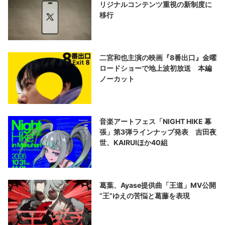
リジナルコンテンツ重視の新制度に
移行
二宮和也主演の映画『8番出口』金曜
ロードショーで地上波初放送 本編
ノーカット
音楽アートフェス「NIGHT HIKE 幕
張」第3弾ラインナップ発表 吉田夜
世、KAIRUIほか40組
葛葉、Ayase提供曲「王道」MV公開
“王”ゆえの苦悩と葛藤を表現