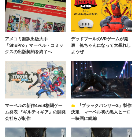
アメコミ翻訳出版大手
デッドプールのVRゲームが発
「ShoPro」マーベル・コミッ
表 俺ちゃんになって大暴れし
クスの出版契約を終了へ
ようぜ
マーベルの新作4vs4格闘ゲー
『ブラックパンサー3』製作
ム発表 『ギルティギア』の開発
決定 マーベル初の黒人ヒーロ
会社らが制作
ー映画に続編