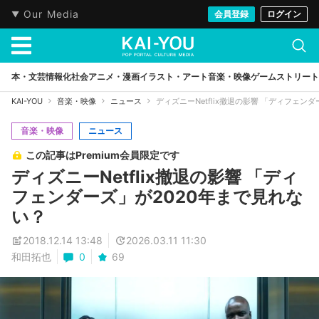
Our Media
会員登録
ログイン
本・文芸
情報化社会
アニメ・漫画
イラスト・アート
音楽・映像
ゲーム
ストリート
KAI-YOU
音楽・映像
ニュース
ディズニーNetflix撤退の影響 「ディフェン
音楽・映像
ニュース
この記事はPremium会員限定です
ディズニーNetflix撤退の影響 「ディ
フェンダーズ」が2020年まで見れな
い？
2018.12.14 13:48
2026.03.11 11:30
和田拓也
0
69