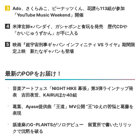
Ado、さくらみこ、ピーナッツくん、花譜ら113組が参加
「YouTube Music Weekend」開催
米津玄師×バンダイ、ガシャポンと食玩を発売 歴代CDや
「かいじゅうずかん」が手に入る
映画『超宇宙刑事ギャバン インフィニティ VS ライヤ』期間限
定上映 新たなギャバンも登場
最新のPOPをお届け！
音楽アートフェス「NIGHT HIKE 幕張」第3弾ラインナップ発
表 吉田夜世、KAIRUIほか40組
葛葉、Ayase提供曲「王道」MV公開 “王”ゆえの苦悩と葛藤を
表現
舐達麻のG-PLANTSがソロデビュー 留置所で書いたリリッ
クで沈黙を破る