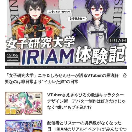
「女子研究大学」ニキ＆しろせんせーが語るVTuberの最適解 必
要なのは非日常より“イカレた奴”の日常
VTuberさえきやひろの最強キャラクター
デザイン術 アバター制作は好きだけじゃ
なく“嫌い”もブチ込む!?
配信者とリスナーの境界線がなくなった
日 IRIAMのリアルイベントは“みんなでつ