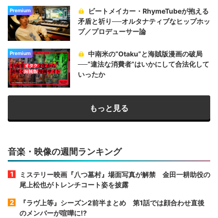
ビートメイカー・RhymeTubeが抱える
Premium
矛盾と祈り──オルタナティブなヒップホッ
プ／プロデューサー論
中南米の“Otaku”と海賊版漫画の破局
Premium
──“違法な消費者”はいかにして合法化して
いったか
もっと見る
音楽・映像の週間ランキング
ミステリー映画『八つ墓村』場面写真が解禁 金田一耕助役の
尾上松也がトレンチコート姿を披露
『ラヴ上等』シーズン2前半まとめ 第1話では顔合わせ直後
のメンバーが喧嘩に⁉︎