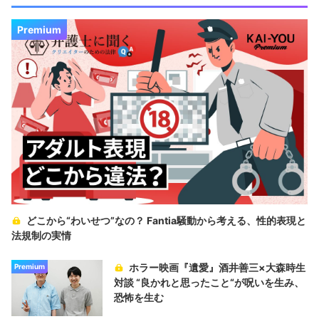
Premium
どこから“わいせつ”なの？ Fantia騒動から考える、性的表現と
法規制の実情
ホラー映画『遺愛』酒井善三×大森時生
Premium
対談 “良かれと思ったこと“が呪いを生み、
恐怖を生む