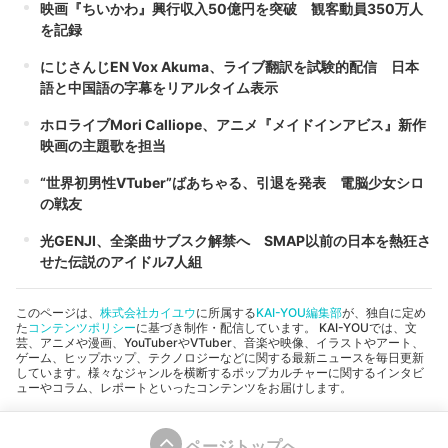
映画『ちいかわ』興行収入50億円を突破 観客動員350万人
を記録
にじさんじEN Vox Akuma、ライブ翻訳を試験的配信 日本
語と中国語の字幕をリアルタイム表示
ホロライブMori Calliope、アニメ『メイドインアビス』新作
映画の主題歌を担当
“世界初男性VTuber”ばあちゃる、引退を発表 電脳少女シロ
の戦友
光GENJI、全楽曲サブスク解禁へ SMAP以前の日本を熱狂さ
せた伝説のアイドル7人組
このページは、
株式会社カイユウ
に所属する
KAI-YOU編集部
が、独自に定め
た
コンテンツポリシー
に基づき制作・配信しています。 KAI-YOUでは、文
芸、アニメや漫画、YouTuberやVTuber、音楽や映像、イラストやアート、
ゲーム、ヒップホップ、テクノロジーなどに関する最新ニュースを毎日更新
しています。様々なジャンルを横断するポップカルチャーに関するインタビ
ューやコラム、レポートといったコンテンツをお届けします。
ページトップへ