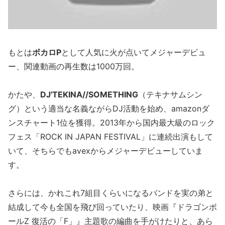
もとは
ボカロP
として人気に火が点いてメジャーデビュ
ー、関連動画の再生数は1000万回。
かたや、
DJ'TEKINA//SOMETHING
（テキナサムシン
グ）という適当な名義ながらDJ活動を始め、amazonダ
ンスチャート1位を獲得。2013年から国内最大級のロック
フェス「ROCK IN JAPAN FESTIVAL」に連続出演もして
いて、そちらでもavexからメジャーデビューしていま
す。
さらには、かれこれ7組目くらいになるバンドを実の弟と
結成して今も全国を飛び回っていたり、映画『ドラゴンボ
ールZ 復活の「F」』主題歌の編曲を手がけたりと、あら