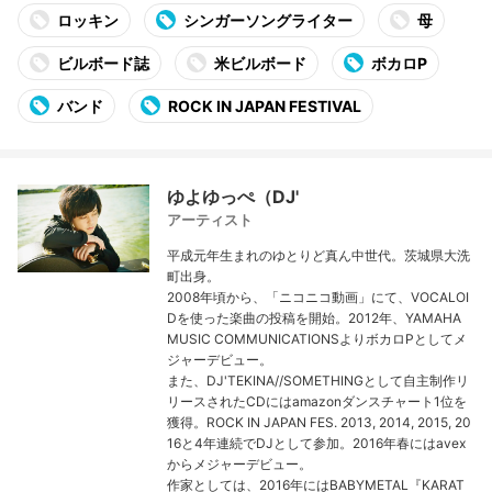
ロッキン
シンガーソングライター
母
ビルボード誌
米ビルボード
ボカロP
バンド
ROCK IN JAPAN FESTIVAL
ゆよゆっぺ（DJ'
アーティスト
平成元年生まれのゆとりど真ん中世代。茨城県大洗
町出身。
2008年頃から、「ニコニコ動画」にて、VOCALOI
Dを使った楽曲の投稿を開始。2012年、YAMAHA
MUSIC COMMUNICATIONSよりボカロPとしてメ
ジャーデビュー。
また、DJ'TEKINA//SOMETHINGとして自主制作リ
リースされたCDにはamazonダンスチャート1位を
獲得。ROCK IN JAPAN FES. 2013, 2014, 2015, 20
16と4年連続でDJとして参加。2016年春にはavex
からメジャーデビュー。
作家としては、2016年にはBABYMETAL『KARAT