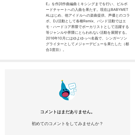
E』を作詞作曲編曲ミキシングまでを行い、ビルボ
ードチャートへの入曲を果たす。現在はBABYMET
ALはじめ、他アイドルへの楽曲提供、声優とのコラ
ボ、DJ活動として各種Remix、バンド活動ではエ
モ・ハードコア界隈でボーカリストとして活躍する
等ジャンルや界隈にとらわれない活動を展開する。
2016年10月にはゆよゆっぺ名義で、シンガーソン
グライターとしてメジャーデビューを果たした（都
合3度目）。
コメントはまだありません。
初めてのコメントをしてみませんか？