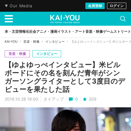
Our Media
会員登録
ログイン
本・文芸
情報化社会
アニメ・漫画
イラスト・アート
音楽・映像
ゲーム
ストリート
KAI-YOU
音楽・映像
インタビュー
【ゆよゆっぺインタビュー】米ビルボー
音楽・映像
インタビュー
【ゆよゆっぺインタビュー】米ビル
ボードにその名を刻んだ青年がシン
ガーソングライターとして3度目のデ
ビューを果たした話
2016.10.28 18:00
タイアップ
0
309