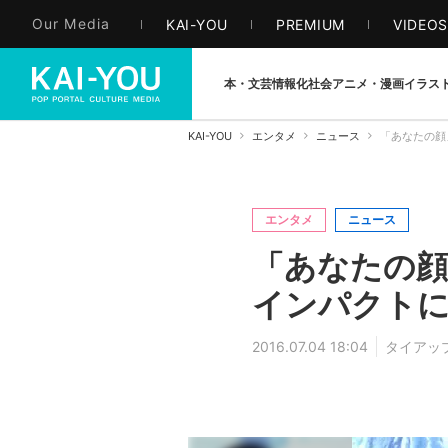
Our Media
KAI-YOU
PREMIUM
VIDEO
本・文芸
情報化社会
アニメ・漫画
イラス
KAI-YOU
エンタメ
ニュース
「あなたの顔
エンタメ
ニュース
「あなたの顔
インパクト
2016.07.04 18:04
タイアッ