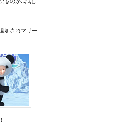
なるのか…試し
追加されマリー
！