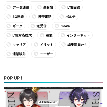
データ通信
高音質
LTE回線
3G回線
携帯電話
ボルテ
ギーク
送受信
mova
LTE対応端末
種類
インターネット
キャリア
メリット
編集部員たち
通話以外
ユーザー
POP UP !