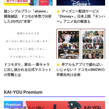
超シンプルプラン「ahamo」
ディズニー配信サービス
開発秘話 ドコモが本気で分析
「Disney+」日本上陸 『キンハ
した20代の“本音”
ー』アニメ化の報道も
ドコモダケ、家出──新キャラ
卒アルもアプリで盛ればい
に出し抜かれる公式マスコット
いじゃない？ ドコモ×SNOWの
の苦難とは
卒業生向け企画
KAI-YOU Premium
Premium