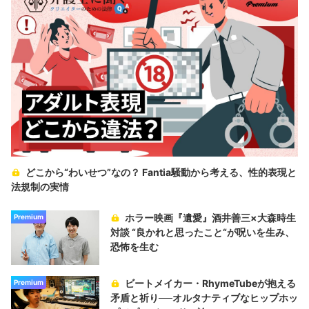
どこから“わいせつ”なの？ Fantia騒動から考える、性的表現と
法規制の実情
ホラー映画『遺愛』酒井善三×大森時生
Premium
対談 “良かれと思ったこと“が呪いを生み、
恐怖を生む
ビートメイカー・RhymeTubeが抱える
Premium
矛盾と祈り──オルタナティブなヒップホッ