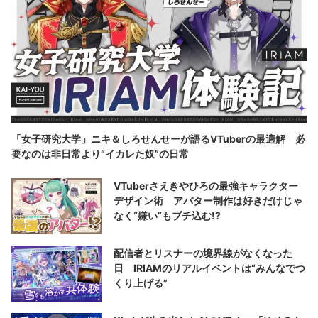
「女子研究大学」ニキ＆しろせんせーが語るVTuberの最適解 必
要なのは非日常より“イカレた奴”の日常
VTuberさえきやひろの最強キャラクター
デザイン術 アバター制作は好きだけじゃ
なく“嫌い”もブチ込む!?
配信者とリスナーの境界線がなくなった
日 IRIAMのリアルイベントは“みんなでつ
くり上げる”