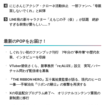
にじさんじアクシア・クローネ活動休止 一部ファンへ「母親
面しないでくれ」と糾弾
LINE発の新キャラクター「えもじの子（仮）」が話題 絶妙
すぎる表情が愛らしい……？
最新のPOPをお届け！
しぐれうい初のファンブック刊行 7年分の“事件簿”や歴代衣
装、インタビューを収録
VTuber碧依さくら、新事務所「re;ALIZE」設立 実写／バー
チャル問わず配信者を募集
『THE RIBBON HERO』五十嵐祐貴監督が語る、現代のヒーロ
ー像──手塚治虫『リボンの騎士』の衝撃を再演する
Xの収益配分プログラム終了へ オリジナルコンテンツ重視の
新制度に移行