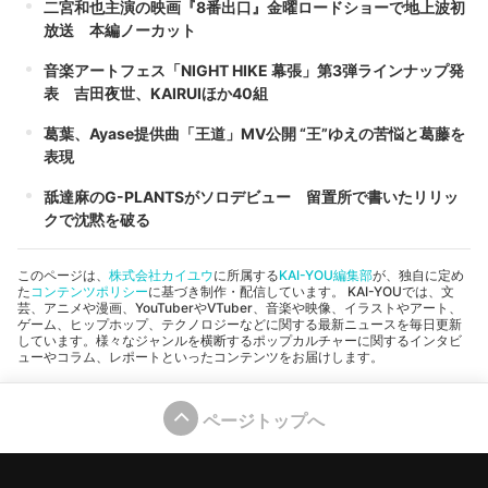
二宮和也主演の映画『8番出口』金曜ロードショーで地上波初
放送 本編ノーカット
音楽アートフェス「NIGHT HIKE 幕張」第3弾ラインナップ発
表 吉田夜世、KAIRUIほか40組
葛葉、Ayase提供曲「王道」MV公開 “王”ゆえの苦悩と葛藤を
表現
舐達麻のG-PLANTSがソロデビュー 留置所で書いたリリッ
クで沈黙を破る
このページは、
株式会社カイユウ
に所属する
KAI-YOU編集部
が、独自に定め
た
コンテンツポリシー
に基づき制作・配信しています。 KAI-YOUでは、文
芸、アニメや漫画、YouTuberやVTuber、音楽や映像、イラストやアート、
ゲーム、ヒップホップ、テクノロジーなどに関する最新ニュースを毎日更新
しています。様々なジャンルを横断するポップカルチャーに関するインタビ
ューやコラム、レポートといったコンテンツをお届けします。
ページトップへ