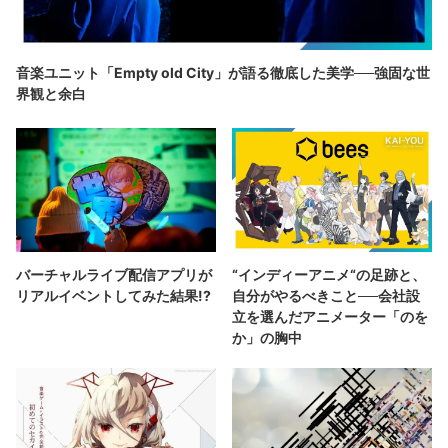
音楽ユニット「Empty old City」が語る徹底した美学──強固な世
界観と余白
バーチャルライブ配信アプリが
“インディーアニメ“の足跡と、
リアルイベントしてみた結果!?
自分がやるべきこと──会社設
立を選んだアニメーター「のを
か」の胸中