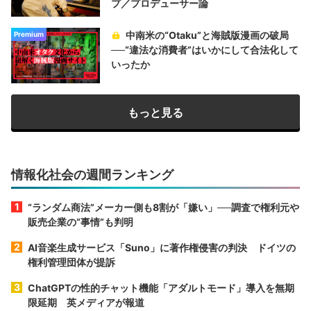
プ／プロデューサー論
中南米の“Otaku”と海賊版漫画の破局
Premium
──“違法な消費者”はいかにして合法化して
いったか
もっと見る
情報化社会の週間ランキング
“ランダム商法”メーカー側も8割が「嫌い」──調査で権利元や
販売企業の“事情”も判明
AI音楽生成サービス「Suno」に著作権侵害の判決 ドイツの
権利管理団体が提訴
ChatGPTの性的チャット機能「アダルトモード」導入を無期
限延期 英メディアが報道