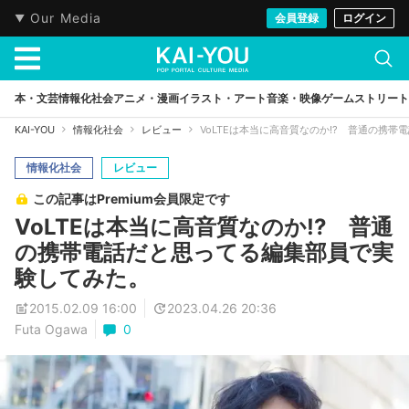
Our Media
会員登録
ログイン
本・文芸
情報化社会
アニメ・漫画
イラスト・アート
音楽・映像
ゲーム
ストリート
KAI-YOU
情報化社会
レビュー
VoLTEは本当に高音質なのか!? 普通の携
情報化社会
レビュー
この記事はPremium会員限定です
VoLTEは本当に高音質なのか!? 普通
の携帯電話だと思ってる編集部員で実
験してみた。
2015.02.09 16:00
2023.04.26 20:36
Futa Ogawa
0