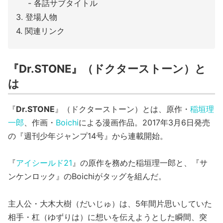
各話サブタイトル
登場人物
関連リンク
『Dr.STONE』（ドクターストーン）と
は
『
Dr.STONE
』（ドクターストーン）とは、原作・
稲垣理
一郎
、作画・
Boichi
による漫画作品。2017年3月6日発売
の『週刊少年ジャンプ14号』から連載開始。
『
アイシールド21
』の原作を務めた稲垣理一郎と、『サ
ンケンロック』のBoichiがタッグを組んだ。
主人公・大木大樹（だいじゅ）は、5年間片思いしていた
相手・杠（ゆずりは）に想いを伝えようとした瞬間、突