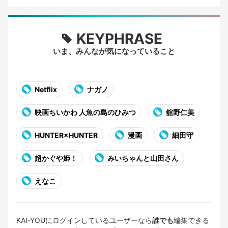
KEYPHRASE
いま、みんなが気になっていること
Netflix
ナガノ
映画ちいかわ 人魚の島のひみつ
舘野仁美
HUNTER×HUNTER
漫画
細田守
超かぐや姫！
みいちゃんと山田さん
えなこ
KAI-YOUにログインしているユーザーなら
誰でも
編集できる