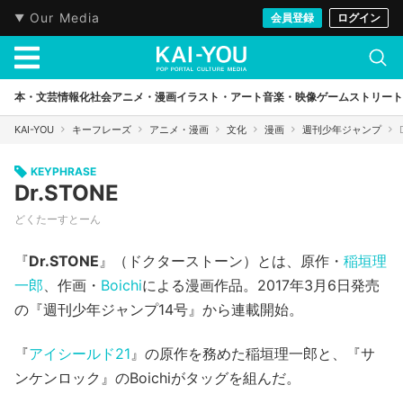
Our Media
会員登録
ログイン
本・文芸
情報化社会
アニメ・漫画
イラスト・アート
音楽・映像
ゲーム
ストリート
KAI-YOU
キーフレーズ
アニメ・漫画
文化
漫画
週刊少年ジャンプ
KEYPHRASE
Dr.STONE
どくたーすとーん
『
Dr.STONE
』（ドクターストーン）とは、原作・
稲垣理
一郎
、作画・
Boichi
による漫画作品。2017年3月6日発売
の『週刊少年ジャンプ14号』から連載開始。
『
アイシールド21
』の原作を務めた稲垣理一郎と、『サ
ンケンロック』のBoichiがタッグを組んだ。