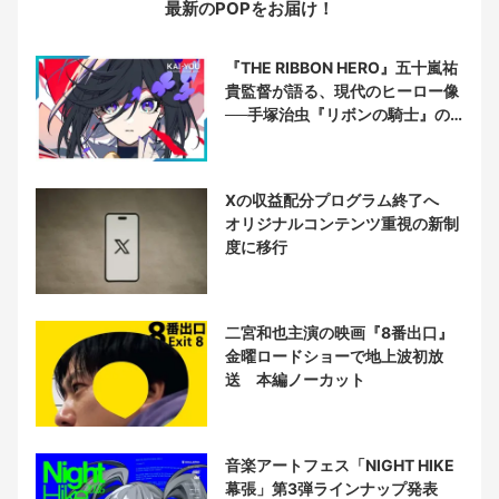
最新のPOPをお届け！
『THE RIBBON HERO』五十嵐祐
貴監督が語る、現代のヒーロー像
──手塚治虫『リボンの騎士』の
衝撃を再演する
Xの収益配分プログラム終了へ
オリジナルコンテンツ重視の新制
度に移行
二宮和也主演の映画『8番出口』
金曜ロードショーで地上波初放
送 本編ノーカット
音楽アートフェス「NIGHT HIKE
幕張」第3弾ラインナップ発表