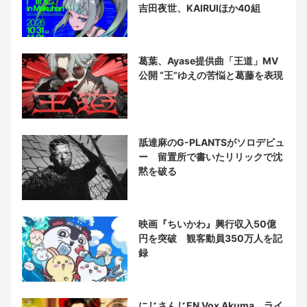
吉田夜世、KAIRUIほか40組
葛葉、Ayase提供曲「王道」MV
公開 “王”ゆえの苦悩と葛藤を表現
舐達麻のG-PLANTSがソロデビュ
ー 留置所で書いたリリックで沈
黙を破る
映画『ちいかわ』興行収入50億
円を突破 観客動員350万人を記
録
にじさんじEN Vox Akuma、ライ