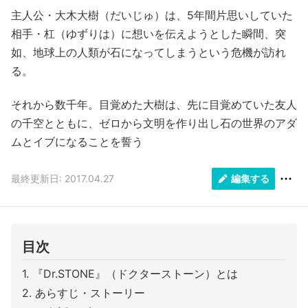
主人公・大木大樹（だいじゅ）は、5年間片思いしていた
相手・杠（ゆずりは）に想いを伝えようとした瞬間、突
如、地球上の人類が石になってしまうという危機が訪れ
る。
それから数千年。目覚めた大樹は、先に目覚めていた友人
の千空とともに、ゼロから文明を作り出し石の世界のアダ
ムとイブになることを誓う
最終更新日: 2017.04.27
編集する
目次
『Dr.STONE』（ドクターストーン）とは
あらすじ・ストーリー