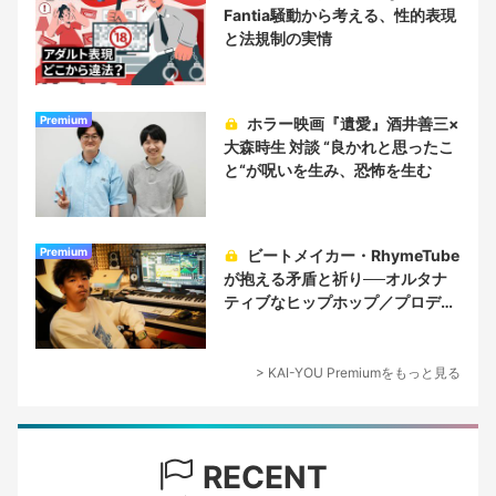
Fantia騒動から考える、性的表現
と法規制の実情
Premium
ホラー映画『遺愛』酒井善三×
大森時生 対談 “良かれと思ったこ
と“が呪いを生み、恐怖を生む
Premium
ビートメイカー・RhymeTube
が抱える矛盾と祈り──オルタナ
ティブなヒップホップ／プロデュ
ーサー論
> KAI-YOU Premiumをもっと見る
RECENT