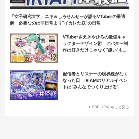
「女子研究大学」ニキ＆しろせんせーが語るVTuberの最適
解 必要なのは非日常より“イカレた奴”の日常
VTuberさえきやひろの最強キャ
ラクターデザイン術 アバター制
作は好きだけじゃなく“嫌い”もブ
チ込む!?
配信者とリスナーの境界線がなく
なった日 IRIAMのリアルイベン
トは“みんなでつくり上げる”
> POP UP!をもっと見る