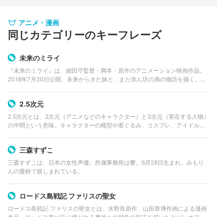
アニメ・漫画
同じカテゴリーのキーフレーズ
未来のミライ
『未来のミライ』は、細田守監督・脚本・原作のアニメーション映画作品。
2018年7月20日公開。未来からきた妹と、まだ赤ん坊の弟の物語を描く。企
画・製作はスタジオ地図。
2.5次元
2.5次元とは、2次元（アニメなどのキャラクター）と3次元（実在する人物）
の中間という意味。キャラクターの模型や着ぐるみ、コスプレ、アイドル声
優、これを舞台などで演じる俳優などを2.5次元と呼ぶ。漫画・アニメ・ゲー
ムを原作とした舞台やミュー…
三森すずこ
三森すずこは、日本の女性声優。所属事務所は響。6月28日生まれ。みもり
んの愛称で親しまれている。
ロードス島戦記 ファリスの聖女
ロードス島戦記 ファリスの聖女とは、水野良原作、山田章博作画による漫画