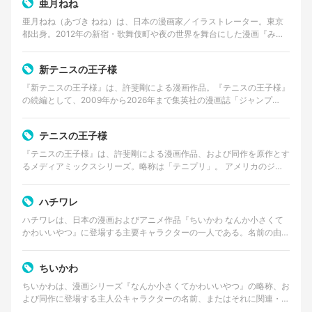
亜月ねね
亜月ねね（あづき ねね）は、日本の漫画家／イラストレーター。東京
都出身。2012年の新宿・歌舞伎町や夜の世界を舞台にした漫画『みい
ちゃんと山田さん』の作者として知られる。 美術大…
新テニスの王子様
『新テニスの王子様』は、許斐剛による漫画作品。『テニスの王子様』
の続編として、2009年から2026年まで集英社の漫画誌「ジャンプ
SQ.」で連載された。 2026年8月4日発売の…
テニスの王子様
『テニスの王子様』は、許斐剛による漫画作品、および同作を原作とす
るメディアミックスシリーズ。略称は「テニプリ」。 アメリカのジュ
ニア大会で優勝経験を持つ天才テニスプレイヤー・越前…
ハチワレ
ハチワレは、日本の漫画およびアニメ作品『ちいかわ なんか小さくて
かわいいやつ』に登場する主要キャラクターの一人である。名前の由来
は、猫の顔に見られる「八割れ」と呼ばれる模様に似てい…
ちいかわ
ちいかわは、漫画シリーズ『なんか小さくてかわいいやつ』の略称、お
よび同作に登場する主人公キャラクターの名前、またはそれに関連・付
随するキャラクターコンテンツ全般を指す。作者はイラス…