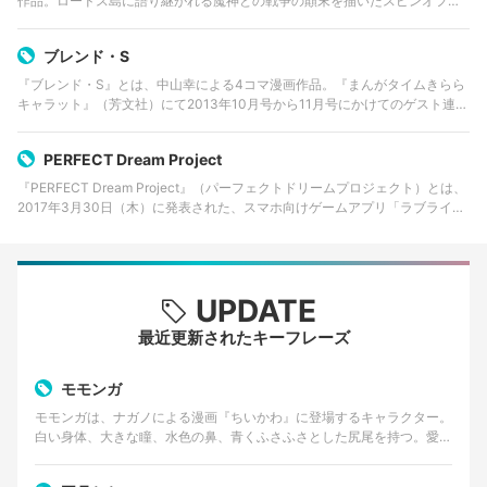
作品。ロードス島に語り継がれる魔神との戦争の顛末を描いたスピンオフ作
品となっている。
ブレンド・S
『ブレンド・S』とは、中山幸による4コマ漫画作品。『まんがタイムきらら
キャラット』（芳文社）にて2013年10月号から11月号にかけてのゲスト連載
を経て、2014年3月号から連載が開始された。2017年10月よりテレビアニメ
が放映開始された…
PERFECT Dream Project
『PERFECT Dream Project』（パーフェクトドリームプロジェクト）とは、
2017年3月30日（木）に発表された、スマホ向けゲームアプリ「ラブライ
ブ！スクールアイドルフェスティバル」（「スクフェス」）の新プロジェク
ト。
UPDATE
最近更新されたキーフレーズ
モモンガ
モモンガは、ナガノによる漫画『ちいかわ』に登場するキャラクター。
白い身体、大きな瞳、水色の鼻、青くふさふさとした尻尾を持つ。愛ら
しい外見とは対照的に、口調は尊大で、他者へ無理な要求…