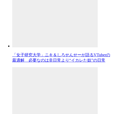
「女子研究大学」ニキ＆しろせんせーが語るVTuberの
最適解 必要なのは非日常より“イカレた奴”の日常