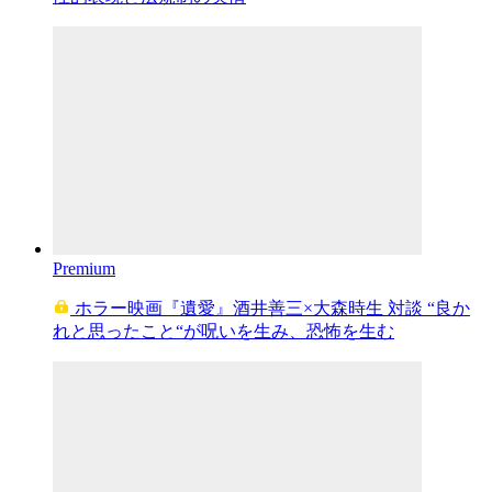
Premium
ホラー映画『遺愛』酒井善三×大森時生 対談 “良か
れと思ったこと“が呪いを生み、恐怖を生む