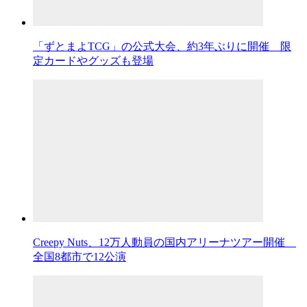
「ずとまよTCG」の公式大会、約3年ぶりに開催 限
定カードやグッズも登場
Creepy Nuts、12万人動員の国内アリーナツアー開催
全国8都市で12公演