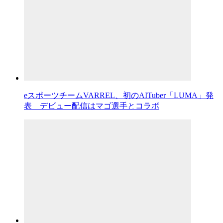
eスポーツチームVARREL、初のAITuber「LUMA」発
表 デビュー配信はマゴ選手とコラボ