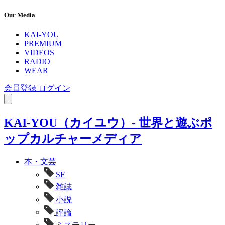
Our Media
KAI-YOU
PREMIUM
VIDEOS
RADIO
WEAR
会員登録
ログイン
KAI-YOU（カイユウ）- 世界と遊ぶポ
ップカルチャーメディア
本・文芸
SF
雑誌
小説
評論