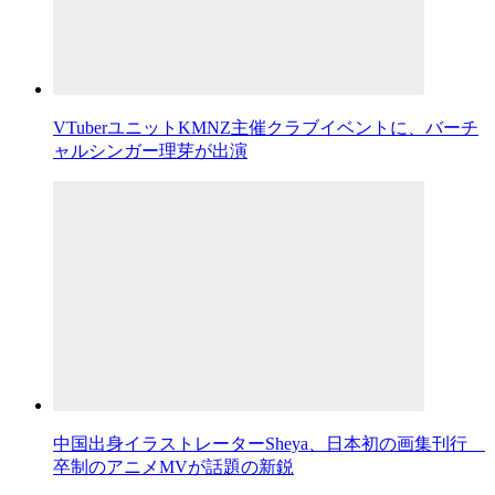
VTuberユニットKMNZ主催クラブイベントに、バーチ
ャルシンガー理芽が出演
中国出身イラストレーターSheya、日本初の画集刊行
卒制のアニメMVが話題の新鋭