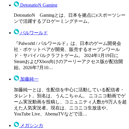
DetonatioN Gaming
DetonatioN Gamingとは、日本を拠点にeスポーツシー
ンで活躍するプロゲーミングチーム。
パルワールド
『Palworld / パルワールド』は、日本のゲーム開発会
社・ポケットペアが開発、販売するオープンワール
ド・サバイバルクラフトゲーム。 2024年1月19日に
SteamおよびXbox向けのアーリーアクセス版が配信開
始。2026年7月10…
加藤純一
加藤純一とは、生配信を中心に活動している配信者・
タレント。別名は、うんこちゃん。 ニコニコ動画でゲ
ーム実況動画を投稿し、コニュニティ人数が9万人を超
えた人気実況者。現在は、ニコニコ生放送や、
YouTube Live、AbemaTVなどで活…
メガシンカ