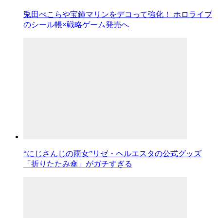
兎田ぺこらや宝鐘マリンをデコって強化！ ホロライブ
のシール帳×戦略ゲーム発売へ
“にじさんじの雨女”リゼ・ヘルエスタの公式グッズ
「折りたたみ傘」がガチすぎる