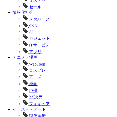
ミステリー
セール
情報化社会
メタバース
SNS
AI
ガジェット
ITサービス
アプリ
アニメ・漫画
WebToon
コスプレ
アニメ
漫画
声優
2.5次元
フィギュア
イラスト・アート
現代美術