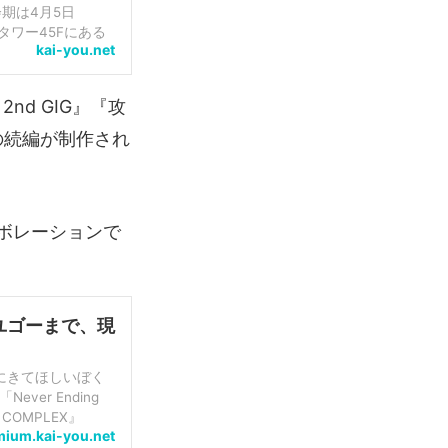
。会期は4月5日
タワー45Fにある
kai-you.net
GALLERYを会場
nd GIG』『攻
、複数の続編が制作され
ボレーションで
ユゴーまで、現
にきてほしいぼく
ver Ending
 COMPLEX』
mium.kai-you.net
って記念すべ...