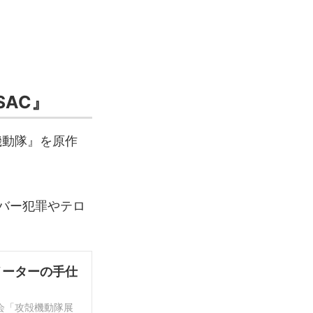
SAC』
機動隊』を原作
バー犯罪やテロ
メーターの手仕
会「攻殻機動隊展