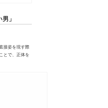
い男」
直接姿を現す際
ことで、正体を