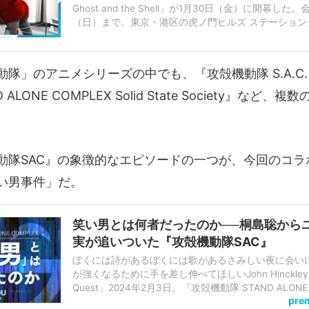
Ghost and the Shell」が1月30日（金）に開幕した
（日）まで。東京・港区の虎ノ門ヒルズ ステーション
「TOKYO NODE（東京ノード）」内のTOKYO NODE 
に、...
隊」のアニメシリーズの中でも、『攻殻機動隊 S.A.C. 2
 ALONE COMPLEX Solid State Society』など
動隊SAC』の象徴的なエピソードの一つが、今回のコラ
い男事件」だ。
笑い男とは何者だったのか──桐島聡から
実が追いついた『攻殻機動隊SAC』
ぼくには詩があるぼくには歌があるさみしい夜に会い
が強くなるために手を差し伸べてほしいJohn Hinckley「Ne
Quest」2024年2月3日。『攻殻機動隊 STAND ALONE
pre
（2002）作中の＜笑い男事件＞が始まった、ファンにと