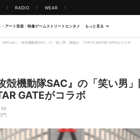
S
RADIO
WEAR
ト・アート
音楽・映像
ゲーム
ストリート
エンタメ
もっと見る
VRChatに『攻殻機動隊SAC』の「笑い男」降臨か TOKYO AVATAR GATEがコラボ
に『攻殻機動隊SAC』の「笑い
ATAR GATEがコラボ
86
部門