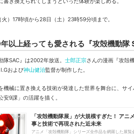
に書き換えられてしまうといった体験が楽しめる。
（火）17時頃から28日（土）23時59分頃まで。
0年以上経っても愛される『攻殻機動隊 
隊SAC』は2002年放送。
士郎正宗
さんの漫画『攻殻
n I.Gおよび
神山健治
監督が制作した。
を機械に置き換える技術が発達した世界を舞台に、サイ
公安9課」の活躍を描く。
「攻殻機動隊展」が大規模すぎた！ アニ
事と技術で再現された近未来
アニメ「攻殻機動隊」シリーズ全作品を網羅した展覧