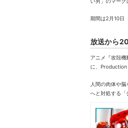
い男」のマーク
期間は2月10日
放送から2
アニメ『攻殻機動
に、Productio
人間の肉体や脳
へと対処する「