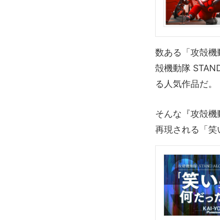
数ある「攻殻機動
殻機動隊 STAND
る人気作品だ。
そんな『攻殻機
再現される「笑