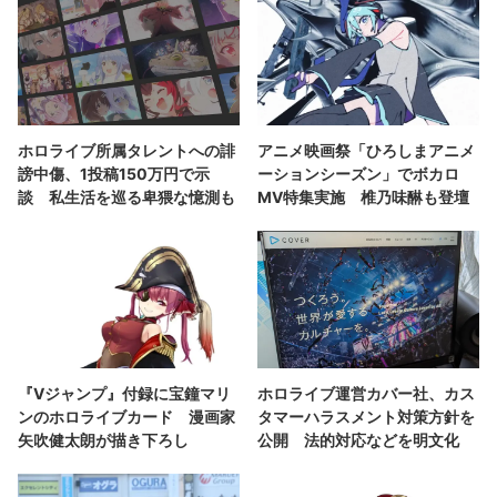
ホロライブ所属タレントへの誹
アニメ映画祭「ひろしまアニメ
謗中傷、1投稿150万円で示
ーションシーズン」でボカロ
談 私生活を巡る卑猥な憶測も
MV特集実施 椎乃味醂も登壇
『Vジャンプ』付録に宝鐘マリ
ホロライブ運営カバー社、カス
ンのホロライブカード 漫画家
タマーハラスメント対策方針を
矢吹健太朗が描き下ろし
公開 法的対応などを明文化