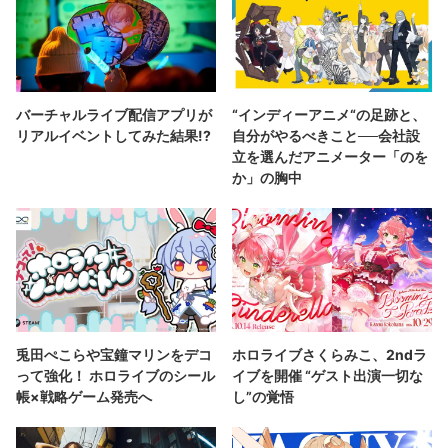
バーチャルライブ配信アプリが
“インディーアニメ“の足跡と、
リアルイベントしてみた結果!?
自分がやるべきこと──会社設
立を選んだアニメーター「のを
か」の胸中
兎田ぺこらや宝鐘マリンをデコ
ホロライブさくらみこ、2ndラ
って強化！ ホロライブのシール
イブを開催 “ゲスト出演一切な
帳×戦略ゲーム発売へ
し”の覚悟