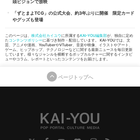
頭ビジョンで放映
「ずとまよTCG」の公式大会、約3年ぶりに開催 限定カード
やグッズも登場
このページは、
株式会社カイユウ
に所属する
KAI-YOU編集部
が、独自に定め
た
コンテンツポリシー
に基づき制作・配信しています。 KAI-YOUでは、文
芸、アニメや漫画、YouTuberやVTuber、音楽や映像、イラストやアート、
ゲーム、ヒップホップ、テクノロジーなどに関する最新ニュースを毎日更新
しています。様々なジャンルを横断するポップカルチャーに関するインタビ
ューやコラム、レポートといったコンテンツをお届けします。
ページトップへ