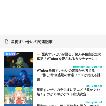
星街すいせいの関連記事
星街すいせいが語る、個人事務所設立の
Premium
真意「VTuberを愛されるカルチャーに」
premium.kai-you.net
VTuber星街すいせいの苦言から考える
──“推し活”全盛期の音楽フェスが抱える課
題
kai-you.net
星街すいせいのラジオにアニメ『超かぐや
姫！』のかぐやがゲスト出演決定
kai-you.net
星街すいせい、個人事務所を設立 ホロラ