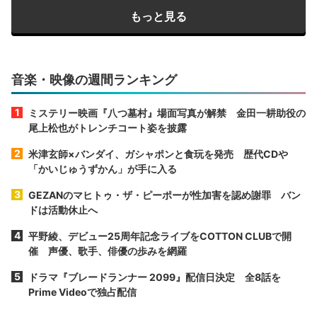
もっと見る
音楽・映像の週間ランキング
ミステリー映画『八つ墓村』場面写真が解禁 金田一耕助役の
尾上松也がトレンチコート姿を披露
米津玄師×バンダイ、ガシャポンと食玩を発売 歴代CDや
「かいじゅうずかん」が手に入る
GEZANのマヒトゥ・ザ・ピーポーが性加害を認め謝罪 バン
ドは活動休止へ
平野綾、デビュー25周年記念ライブをCOTTON CLUBで開
催 声優、歌手、俳優の歩みを網羅
ドラマ『ブレードランナー 2099』配信日決定 全8話を
Prime Videoで独占配信