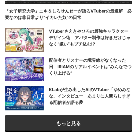
「女子研究大学」ニキ＆しろせんせーが語るVTuberの最適解 必
要なのは非日常より“イカレた奴”の日常
VTuberさえきやひろの最強キャラクター
デザイン術 アバター制作は好きだけじゃ
なく“嫌い”もブチ込む!?
配信者とリスナーの境界線がなくなった
日 IRIAMのリアルイベントは“みんなでつ
くり上げる”
KLabが生み出したAIのVTuber「ゆめみな
な」インタビュー あまりに人間らしすぎ
る配信者が語る夢
もっと見る