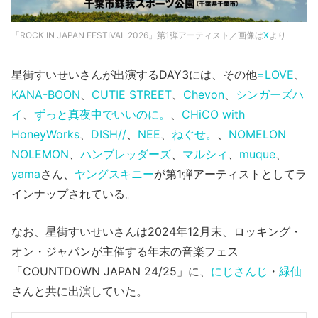
「ROCK IN JAPAN FESTIVAL 2026」第1弾アーティスト／画像は
X
より
星街すいせいさんが出演するDAY3には、その他
=LOVE
、
KANA-BOON
、
CUTIE STREET
、
Chevon
、
シンガーズハ
イ
、
ずっと真夜中でいいのに。
、
CHiCO with
HoneyWorks
、
DISH//
、
NEE
、
ねぐせ。
、
NOMELON
NOLEMON
、
ハンブレッダーズ
、
マルシィ
、
muque
、
yama
さん、
ヤングスキニー
が第1弾アーティストとしてラ
インナップされている。
なお、星街すいせいさんは2024年12月末、ロッキング・
オン・ジャパンが主催する年末の音楽フェス
「COUNTDOWN JAPAN 24/25」に、
にじさんじ
・
緑仙
さんと共に出演していた。