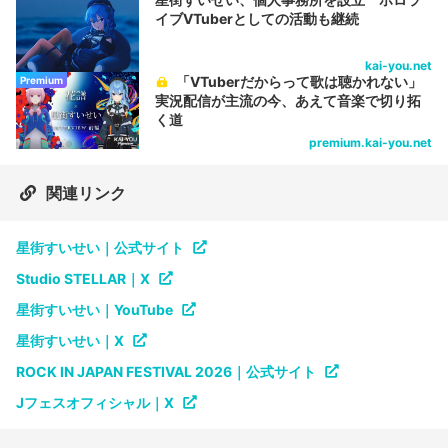
イブVTuberとしての活動も継続
kai-you.net
「VTuberだからって歌は聴かれない」
Premium
実況配信が主流の今、あえて音楽で切り拓
く道
premium.kai-you.net
関連リンク
星街すいせい｜公式サイト
Studio STELLAR｜X
星街すいせい｜YouTube
星街すいせい｜X
ROCK IN JAPAN FESTIVAL 2026｜公式サイト
Jフェスオフィシャル｜X