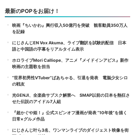
最新のPOPをお届け！
映画『ちいかわ』興行収入50億円を突破 観客動員350万人
を記録
にじさんじEN Vox Akuma、ライブ翻訳を試験的配信 日本
語と中国語の字幕をリアルタイム表示
ホロライブMori Calliope、アニメ『メイドインアビス』新作
映画の主題歌を担当
“世界初男性VTuber”ばあちゃる、引退を発表 電脳少女シロ
の戦友
光GENJI、全楽曲サブスク解禁へ SMAP以前の日本を熱狂さ
せた伝説のアイドル7人組
『超かぐや姫！』公式スピンオフ漫画が発表 “10年後”を描く
日常×グルメ作品
にじさんじ叶ら3名、ワンマンライブのダイジェスト映像を街