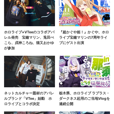
ホロライブ×VTeeのコラボアパ
『超かぐや姫！』かぐや、ホロ
レル発売 宝鐘マリン、兎田ぺ
ライブ宝鐘マリンの7周年ライ
こら、戌神ころね、猫又おかゆ
ブにゲスト出演
が参加
ネットカルチャー題材のアパレ
栃木県、ホロライブ ラプラス・
ルブランド「VTee」始動 ホ
ダークネス起用のご当地Vlogを
ロライブとコラボ決定
連続公開