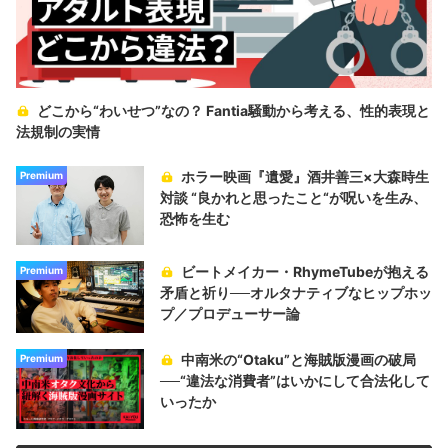
どこから“わいせつ”なの？ Fantia騒動から考える、性的表現と
法規制の実情
ホラー映画『遺愛』酒井善三×大森時生
Premium
対談 “良かれと思ったこと“が呪いを生み、
恐怖を生む
ビートメイカー・RhymeTubeが抱える
Premium
矛盾と祈り──オルタナティブなヒップホッ
プ／プロデューサー論
中南米の“Otaku”と海賊版漫画の破局
Premium
──“違法な消費者”はいかにして合法化して
いったか