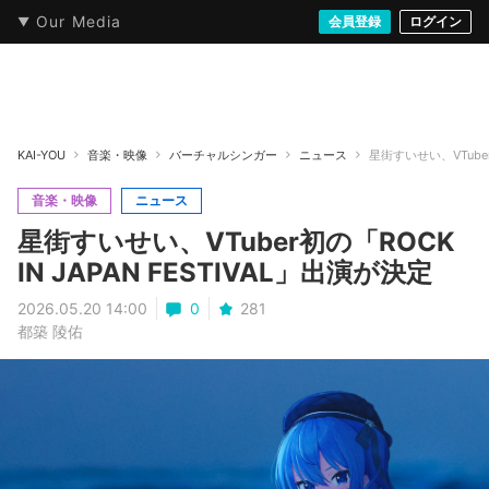
Our Media
本・文芸
情報化社会
アニメ・漫画
イラスト・アート
音楽・映像
会員登録
ゲーム
ログイン
ストリート
KAI-YOU
音楽・映像
バーチャルシンガー
ニュース
星街すいせい、VTuber初
音楽・映像
ニュース
星街すいせい、VTuber初の「ROCK
IN JAPAN FESTIVAL」出演が決定
2026.05.20 14:00
0
281
都築 陵佑