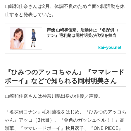
山崎和佳奈さんは2月、体調不良のため当面の間活動を休
止すると発表していた。
声優 山崎和佳奈、活動休止 『名探偵コ
ナン』毛利蘭は岡村明美が代役を担当
kai-you.net
『ひみつのアッコちゃん』『ママレード
ボーイ』などで知られる岡村明美さん
山崎和佳奈さんは神奈川県出身の俳優／声優。
『名探偵コナン』毛利蘭役をはじめ、『ひみつのアッコち
ゃん』アッコ（3代目）、『金色のガッシュベル！！』高
嶺華、『ママレードボーイ』秋月茗子、『ONE PIECE』