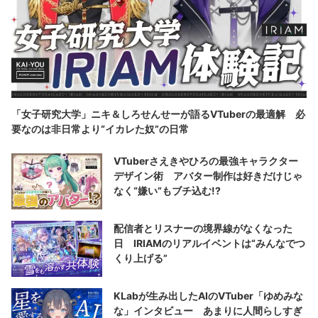
「女子研究大学」ニキ＆しろせんせーが語るVTuberの最適解 必
要なのは非日常より“イカレた奴”の日常
VTuberさえきやひろの最強キャラクター
デザイン術 アバター制作は好きだけじゃ
なく“嫌い”もブチ込む!?
配信者とリスナーの境界線がなくなった
日 IRIAMのリアルイベントは“みんなでつ
くり上げる”
KLabが生み出したAIのVTuber「ゆめみな
な」インタビュー あまりに人間らしすぎ