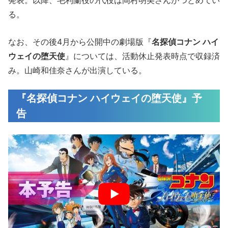
発表。以降、毛利蘭役の代役は岡村明美さんがつとめてい
る。
なお、その後4月から公開中の劇場版『
名探偵コナン ハイ
ウェイの堕天使
』については、活動休止発表時点で収録済
み。山崎和佳奈さんが出演している。
『名探偵コナン ハイウェイの堕天使』予
告