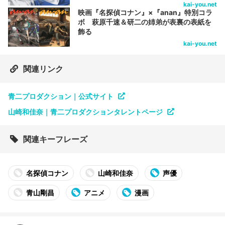
kai-you.net
映画『名探偵コナン』×『anan』特別コラ
ボ 萩原千速＆研二の姉弟が表裏の表紙を
飾る
kai-you.net
関連リンク
青二プロダクション｜公式サイト
山崎和佳奈｜青二プロダクションタレントページ
関連キーフレーズ
名探偵コナン
山崎和佳奈
声優
青山剛昌
アニメ
漫画