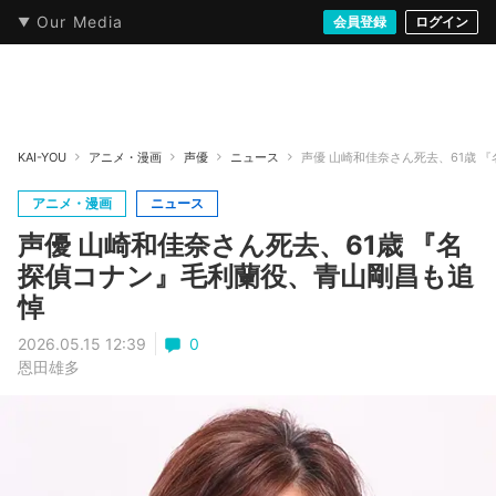
Our Media
本・文芸
情報化社会
アニメ・漫画
イラスト・アート
音楽・映像
会員登録
ゲーム
ログイン
ストリート
KAI-YOU
アニメ・漫画
声優
ニュース
声優 山崎和佳奈さん死去、61歳 
アニメ・漫画
ニュース
声優 山崎和佳奈さん死去、61歳 『名
探偵コナン』毛利蘭役、青山剛昌も追
悼
2026.05.15 12:39
0
恩田雄多