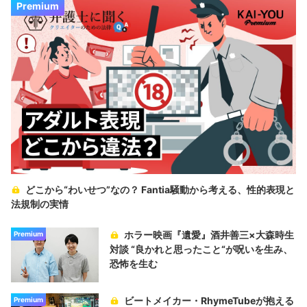
Premium
どこから“わいせつ”なの？ Fantia騒動から考える、性的表現と
法規制の実情
ホラー映画『遺愛』酒井善三×大森時生
Premium
対談 “良かれと思ったこと“が呪いを生み、
恐怖を生む
ビートメイカー・RhymeTubeが抱える
Premium