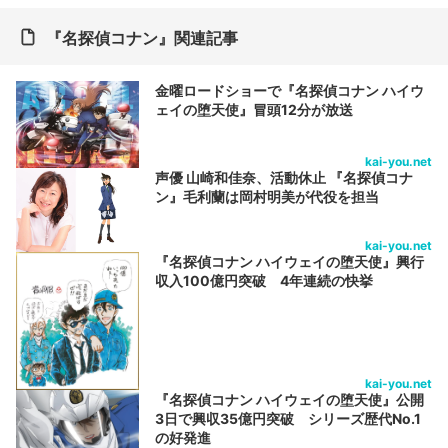
『名探偵コナン』関連記事
金曜ロードショーで『名探偵コナン ハイウ
ェイの堕天使』冒頭12分が放送
kai-you.net
声優 山崎和佳奈、活動休止 『名探偵コナ
ン』毛利蘭は岡村明美が代役を担当
kai-you.net
『名探偵コナン ハイウェイの堕天使』興行
収入100億円突破 4年連続の快挙
kai-you.net
『名探偵コナン ハイウェイの堕天使』公開
3日で興収35億円突破 シリーズ歴代No.1
の好発進