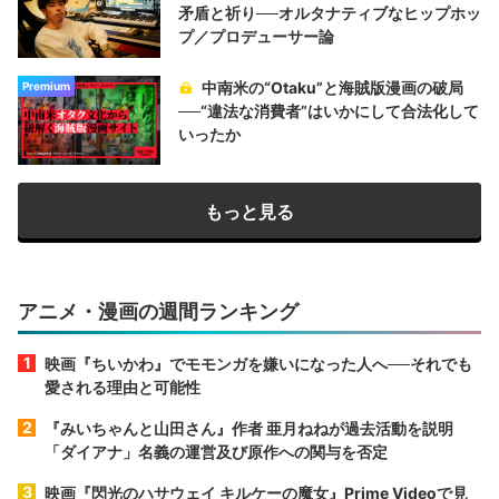
矛盾と祈り──オルタナティブなヒップホッ
プ／プロデューサー論
中南米の“Otaku”と海賊版漫画の破局
Premium
──“違法な消費者”はいかにして合法化して
いったか
もっと見る
アニメ・漫画の週間ランキング
映画『ちいかわ』でモモンガを嫌いになった人へ──それでも
愛される理由と可能性
『みいちゃんと山田さん』作者 亜月ねねが過去活動を説明
「ダイアナ」名義の運営及び原作への関与を否定
映画『閃光のハサウェイ キルケーの魔女』Prime Videoで見