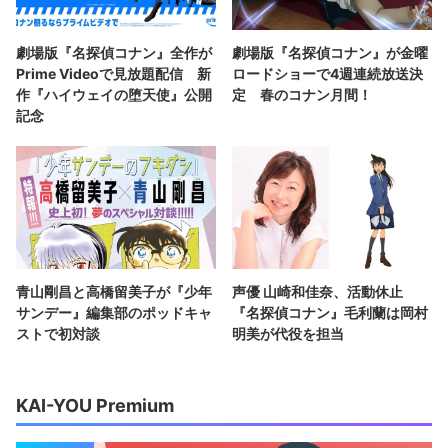
劇場版『名探偵コナン』全作が
劇場版『名探偵コナン』が金曜
Prime Videoで見放題配信 新
ロードショーで4週連続放送決
作『ハイウェイの堕天使』公開
定 春のコナン月間！
記念
青山剛昌と高橋留美子が『少年
声優 山崎和佳奈、活動休止
サンデー』編集部のポッドキャ
『名探偵コナン』毛利蘭は岡村
ストで初対談
明美が代役を担当
KAI-YOU Premium