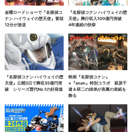
金曜ロードショーで『名探偵コ
『名探偵コナン ハイウェイの堕
ナン ハイウェイの堕天使』冒頭
天使』興行収入100億円突破
12分が放送
4年連続の快挙
『名探偵コナン ハイウェイの堕
映画『名探偵コナン』
天使』公開3日で興収35億円突
×『anan』特別コラボ 萩原千
破 シリーズ歴代No.1の好発進
速＆研二の姉弟が表裏の表紙を
飾る