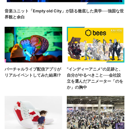
音楽ユニット「Empty old City」が語る徹底した美学──強固な世
界観と余白
バーチャルライブ配信アプリが
“インディーアニメ“の足跡と、
リアルイベントしてみた結果!?
自分がやるべきこと──会社設
立を選んだアニメーター「のを
か」の胸中