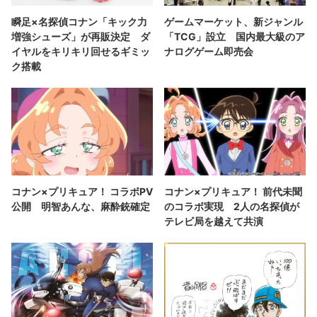
瞬足×名探偵コナン「キック力
ゲームマーケット、新ジャンル
増強シューズ」が再販決定 ダ
「TCG」設立 国内最大級のア
イヤルをキリキリ回せるギミッ
ナログゲーム即売会
ク搭載
コナン×プリキュア！ コラボPV
コナン×プリキュア！ 前代未聞
公開 明智あんな、麻酔銃確定
のコラボ実現 2人の名探偵が
テレビ局を越えて共演