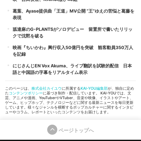
葛葉、Ayase提供曲「王道」MV公開 “王”ゆえの苦悩と葛藤を
表現
舐達麻のG-PLANTSがソロデビュー 留置所で書いたリリッ
クで沈黙を破る
映画『ちいかわ』興行収入50億円を突破 観客動員350万人
を記録
にじさんじEN Vox Akuma、ライブ翻訳を試験的配信 日本
語と中国語の字幕をリアルタイム表示
このページは、
株式会社カイユウ
に所属する
KAI-YOU編集部
が、独自に定め
た
コンテンツポリシー
に基づき制作・配信しています。 KAI-YOUでは、文
芸、アニメや漫画、YouTuberやVTuber、音楽や映像、イラストやアート、
ゲーム、ヒップホップ、テクノロジーなどに関する最新ニュースを毎日更新
しています。様々なジャンルを横断するポップカルチャーに関するインタビ
ューやコラム、レポートといったコンテンツをお届けします。
ページトップへ