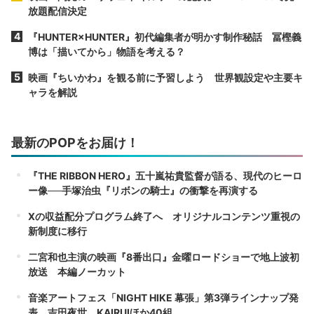
放題配信決定
『HUNTER×HUNTER』初代編集者が明かす制作秘話 冨樫義
博は「描いてから」物語を考える？
映画『ちいかわ』を観る前に予習しよう 世界観設定や主要キ
ャラを解説
最新のPOPをお届け！
『THE RIBBON HERO』五十嵐祐貴監督が語る、現代のヒーロ
ー像──手塚治虫『リボンの騎士』の衝撃を再演する
Xの収益配分プログラム終了へ オリジナルコンテンツ重視の
新制度に移行
二宮和也主演の映画『8番出口』金曜ロードショーで地上波初
放送 本編ノーカット
音楽アートフェス「NIGHT HIKE 幕張」第3弾ラインナップ発
表 吉田夜世、KAIRUIほか40組