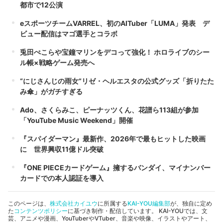
都市で12公演
eスポーツチームVARREL、初のAITuber「LUMA」発表 デ
ビュー配信はマゴ選手とコラボ
兎田ぺこらや宝鐘マリンをデコって強化！ ホロライブのシー
ル帳×戦略ゲーム発売へ
“にじさんじの雨女”リゼ・ヘルエスタの公式グッズ「折りたた
み傘」がガチすぎる
Ado、さくらみこ、ピーナッツくん、花譜ら113組が参加
「YouTube Music Weekend」開催
『スパイダーマン』最新作、2026年で最もヒットした映画
に 世界興収11億ドル突破
『ONE PIECEカードゲーム』擁するバンダイ、マイナンバー
カードでの本人認証を導入
このページは、
株式会社カイユウ
に所属する
KAI-YOU編集部
が、独自に定め
た
コンテンツポリシー
に基づき制作・配信しています。 KAI-YOUでは、文
芸、アニメや漫画、YouTuberやVTuber、音楽や映像、イラストやアート、