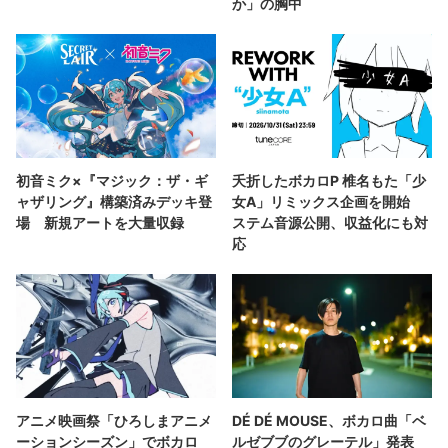
か」の胸中
初音ミク×『マジック：ザ・ギ
夭折したボカロP 椎名もた「少
ャザリング』構築済みデッキ登
女A」リミックス企画を開始
場 新規アートを大量収録
ステム音源公開、収益化にも対
応
アニメ映画祭「ひろしまアニメ
DÉ DÉ MOUSE、ボカロ曲「ベ
ーションシーズン」でボカロ
ルゼブブのグレーテル」発表