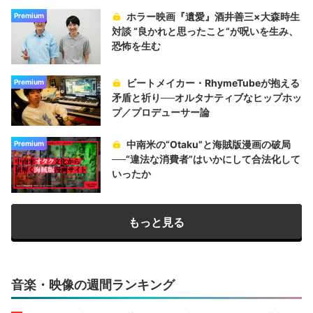
ホラー映画『遺愛』酒井善三×大森時生
Premium
対談 “良かれと思ったこと“が呪いを生み、
恐怖を生む
ビートメイカー・RhymeTubeが抱える
Premium
矛盾と祈り──オルタナティブなヒップホッ
プ／プロデューサー論
中南米の“Otaku”と海賊版漫画の破局
Premium
──“違法な消費者”はいかにして合法化して
いったか
もっと見る
音楽・映像の週間ランキング