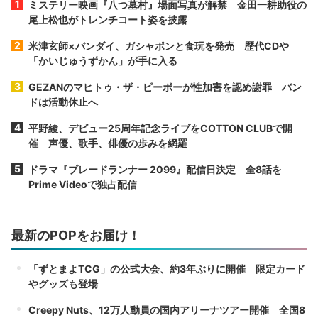
ミステリー映画『八つ墓村』場面写真が解禁 金田一耕助役の
尾上松也がトレンチコート姿を披露
米津玄師×バンダイ、ガシャポンと食玩を発売 歴代CDや
「かいじゅうずかん」が手に入る
GEZANのマヒトゥ・ザ・ピーポーが性加害を認め謝罪 バン
ドは活動休止へ
平野綾、デビュー25周年記念ライブをCOTTON CLUBで開
催 声優、歌手、俳優の歩みを網羅
ドラマ『ブレードランナー 2099』配信日決定 全8話を
Prime Videoで独占配信
最新のPOPをお届け！
「ずとまよTCG」の公式大会、約3年ぶりに開催 限定カード
やグッズも登場
Creepy Nuts、12万人動員の国内アリーナツアー開催 全国8