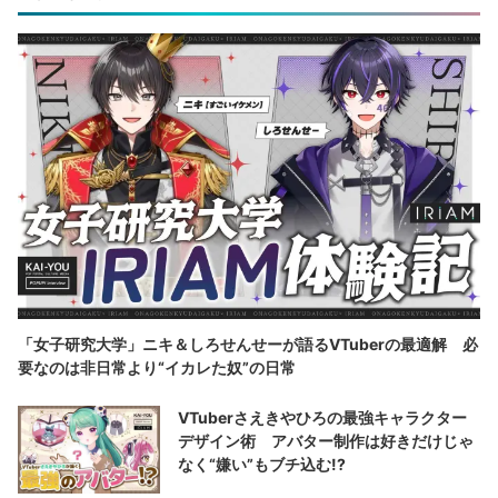
「女子研究大学」ニキ＆しろせんせーが語るVTuberの最適解 必
要なのは非日常より“イカレた奴”の日常
VTuberさえきやひろの最強キャラクター
デザイン術 アバター制作は好きだけじゃ
なく“嫌い”もブチ込む!?