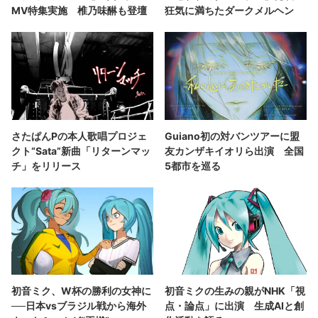
MV特集実施 椎乃味醂も登壇
狂気に満ちたダークメルヘン
さたぱんPの本人歌唱プロジェ
Guiano初の対バンツアーに盟
クト“Sata”新曲「リターンマッ
友カンザキイオリら出演 全国
チ」をリリース
5都市を巡る
初音ミク、W杯の勝利の女神に
初音ミクの生みの親がNHK「視
──日本vsブラジル戦から海外
点・論点」に出演 生成AIと創