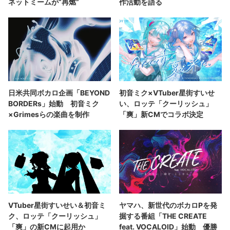
ネットミームが“再燃”
作活動を語る
日米共同ボカロ企画「BEYOND
初音ミク×VTuber星街すいせ
BORDERs」始動 初音ミク
い、ロッテ「クーリッシュ」
×Grimesらの楽曲を制作
「爽」新CMでコラボ決定
VTuber星街すいせい＆初音ミ
ヤマハ、新世代のボカロPを発
ク、ロッテ「クーリッシュ」
掘する番組「THE CREATE
「爽」の新CMに起用か
feat. VOCALOID」始動 優勝