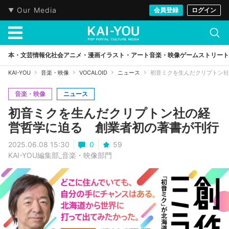
Our Media
会員登録
ログイン
本・文芸
情報化社会
アニメ・漫画
イラスト・アート
音楽・映像
ゲーム
ストリート
KAI-YOU
音楽・映像
VOCALOID
ニュース
初音ミクを生んだクリプトン社
音楽・映像
ニュース
初音ミクを生んだクリプトン社の経
営哲学に迫る 創業者初の著書が刊行
2025.06.08 15:30
0
59
KAI-YOU編集部_音楽・映像部門