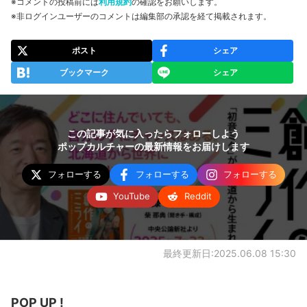
※コメントの投稿前には
利用規約
の確認をお願いします。
※非ログインユーザーのコメントは編集部の承認を経て掲載されます。
ポスト
シェア
ブックマーク
シェア
この記事が気に入ったらフォローしよう
ポップカルチャーの最新情報をお届けします
フォローする
フォローする
フォローする
YouTube
Reddit
最終更新日:2025.06.08 15:30
POP UP !