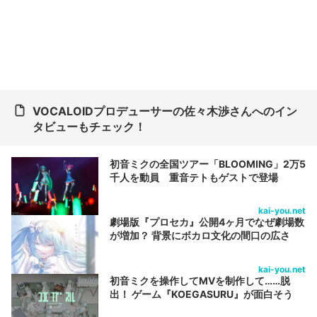
VOCALOIDプロデューサーの佐々木渉さんへのイン
タビューもチェック！
初音ミクの全国ツアー「BLOOMING」2万5
千人を動員 重音テトもゲストで登場
kai-you.net
劇場版『プロセカ』公開4ヶ月でなぜ劇場数
が増加？ 背景にボカロ文化の間口の広さ
kai-you.net
初音ミクを操作してMVを制作して……脱
出！ ゲーム『KOEGASURU』が面白そう