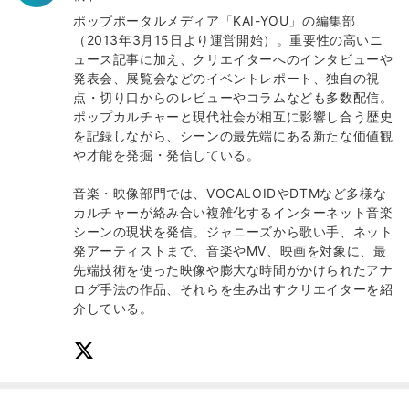
ポップポータルメディア「KAI-YOU」の編集部
（2013年3月15日より運営開始）。重要性の高いニ
ュース記事に加え、クリエイターへのインタビューや
発表会、展覧会などのイベントレポート、独自の視
点・切り口からのレビューやコラムなども多数配信。
ポップカルチャーと現代社会が相互に影響し合う歴史
を記録しながら、シーンの最先端にある新たな価値観
や才能を発掘・発信している。
音楽・映像部門では、VOCALOIDやDTMなど多様な
カルチャーが絡み合い複雑化するインターネット音楽
シーンの現状を発信。ジャニーズから歌い手、ネット
発アーティストまで、音楽やMV、映画を対象に、最
先端技術を使った映像や膨大な時間がかけられたアナ
ログ手法の作品、それらを生み出すクリエイターを紹
介している。