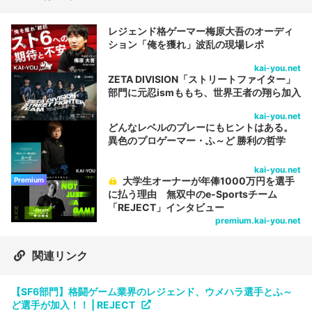
レジェンド格ゲーマー梅原大吾のオーディ
ション「俺を獲れ」波乱の現場レポ
kai-you.net
ZETA DIVISION「ストリートファイター」
部門に元忍ismももち、世界王者の翔ら加入
kai-you.net
どんなレベルのプレーにもヒントはある。
異色のプロゲーマー・ふ～ど 勝利の哲学
kai-you.net
大学生オーナーが年俸1000万円を選手
Premium
に払う理由 無双中のe-Sportsチーム
「REJECT」インタビュー
premium.kai-you.net
関連リンク
【SF6部門】格闘ゲーム業界のレジェンド、ウメハラ選手とふ～
ど選手が加入！！ | REJECT