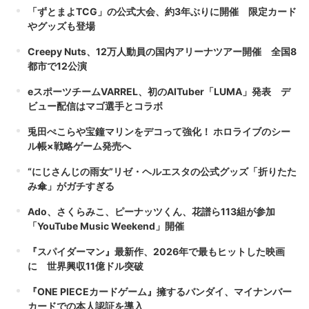
「ずとまよTCG」の公式大会、約3年ぶりに開催 限定カード
やグッズも登場
Creepy Nuts、12万人動員の国内アリーナツアー開催 全国8
都市で12公演
eスポーツチームVARREL、初のAITuber「LUMA」発表 デ
ビュー配信はマゴ選手とコラボ
兎田ぺこらや宝鐘マリンをデコって強化！ ホロライブのシー
ル帳×戦略ゲーム発売へ
“にじさんじの雨女”リゼ・ヘルエスタの公式グッズ「折りたた
み傘」がガチすぎる
Ado、さくらみこ、ピーナッツくん、花譜ら113組が参加
「YouTube Music Weekend」開催
『スパイダーマン』最新作、2026年で最もヒットした映画
に 世界興収11億ドル突破
『ONE PIECEカードゲーム』擁するバンダイ、マイナンバー
カードでの本人認証を導入