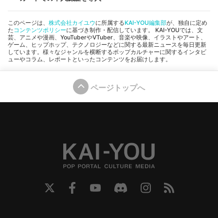
このページは、
株式会社カイユウ
に所属する
KAI-YOU編集部
が、独自に定め
た
コンテンツポリシー
に基づき制作・配信しています。 KAI-YOUでは、文
芸、アニメや漫画、YouTuberやVTuber、音楽や映像、イラストやアート、
ゲーム、ヒップホップ、テクノロジーなどに関する最新ニュースを毎日更新
しています。様々なジャンルを横断するポップカルチャーに関するインタビ
ューやコラム、レポートといったコンテンツをお届けします。
ページトップへ