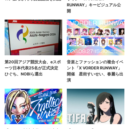
RUNWAY」キービジュアル公
開
第20回アジア競技大会、eスポ
音楽とファッションの複合イベ
ーツ日本代表25名が正式決定
ント「X VORDER RUNWAY」
ひぐち、NOBIら選出
開催 星街すいせい、春麗ら出
演