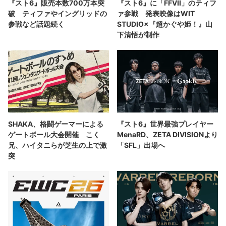
『スト6』販売本数700万本突
『スト6』に「FFVII」のティフ
破 ティファやイングリッドの
ァ参戦 発表映像はWIT
参戦など話題続く
STUDIO×『超かぐや姫！』山
下清悟が制作
SHAKA、格闘ゲーマーによる
『スト6』世界最強プレイヤー
ゲートボール大会開催 こく
MenaRD、ZETA DIVISIONより
兄、ハイタニらが芝生の上で激
「SFL」出場へ
突