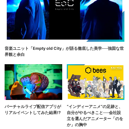
音楽ユニット「Empty old City」が語る徹底した美学──強固な世
界観と余白
バーチャルライブ配信アプリが
“インディーアニメ“の足跡と、
リアルイベントしてみた結果!?
自分がやるべきこと──会社設
立を選んだアニメーター「のを
か」の胸中