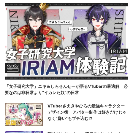
「女子研究大学」ニキ＆しろせんせーが語るVTuberの最適解 必
要なのは非日常より“イカレた奴”の日常
VTuberさえきやひろの最強キャラクター
デザイン術 アバター制作は好きだけじゃ
なく“嫌い”もブチ込む!?