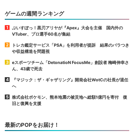
ゲームの週間ランキング
ぶいすぽっ！黒刃アリヤが『Apex』大会を主催 国内外の
VTuber、プロ選手60名が集結
トレカ鑑定サービス「PSA」を利用者が提訴 結果のバラつき
や収益構造を問題視
eスポーツチーム「DetonatioN FocusMe」創設者 梅崎伸幸さ
ん、43歳で死去
『マジック：ザ・ギャザリング』開発会社WotCの社長が退任
へ
株式会社ポケモン、熊本地震の被災地へ総額1億円を寄付 復
旧と復興を支援
最新のPOPをお届け！