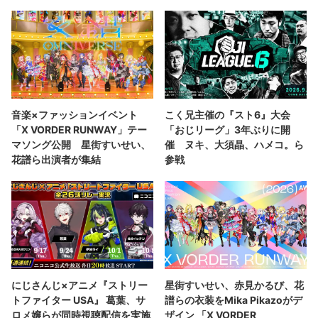
音楽×ファッションイベント
こく兄主催の『スト6』大会
「X VORDER RUNWAY」テー
「おじリーグ」3年ぶりに開
マソング公開 星街すいせい、
催 ヌキ、大須晶、ハメコ。ら
花譜ら出演者が集結
参戦
にじさんじ×アニメ『ストリー
星街すいせい、赤見かるび、花
トファイター USA』 葛葉、サ
譜らの衣装をMika Pikazoがデ
ロメ嬢らが同時視聴配信を実施
ザイン 「X VORDER