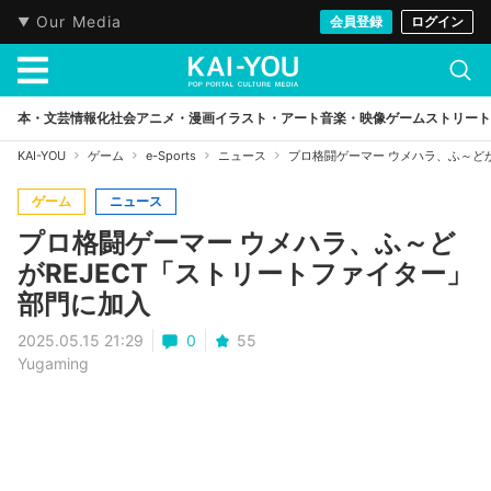
Our Media
会員登録
ログイン
本・文芸
情報化社会
アニメ・漫画
イラスト・アート
音楽・映像
ゲーム
ストリート
KAI-YOU
ゲーム
e-Sports
ニュース
プロ格闘ゲーマー ウメハラ、ふ～どが
ゲーム
ニュース
プロ格闘ゲーマー ウメハラ、ふ～ど
がREJECT「ストリートファイター」
部門に加入
2025.05.15 21:29
0
55
Yugaming