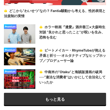
どこから“わいせつ”なの？ Fantia騒動から考える、性的表現と
法規制の実情
ホラー映画『遺愛』酒井善三×大森時生
Premium
対談 “良かれと思ったこと“が呪いを生み、
恐怖を生む
ビートメイカー・RhymeTubeが抱える
Premium
矛盾と祈り──オルタナティブなヒップホッ
プ／プロデューサー論
中南米の“Otaku”と海賊版漫画の破局
Premium
──“違法な消費者”はいかにして合法化して
いったか
もっと見る