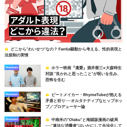
どこから“わいせつ”なの？ Fantia騒動から考える、性的表現と
法規制の実情
ホラー映画『遺愛』酒井善三×大森時生
Premium
対談 “良かれと思ったこと“が呪いを生み、
恐怖を生む
ビートメイカー・RhymeTubeが抱える
Premium
矛盾と祈り──オルタナティブなヒップホッ
プ／プロデューサー論
中南米の“Otaku”と海賊版漫画の破局
Premium
──“違法な消費者”はいかにして合法化して