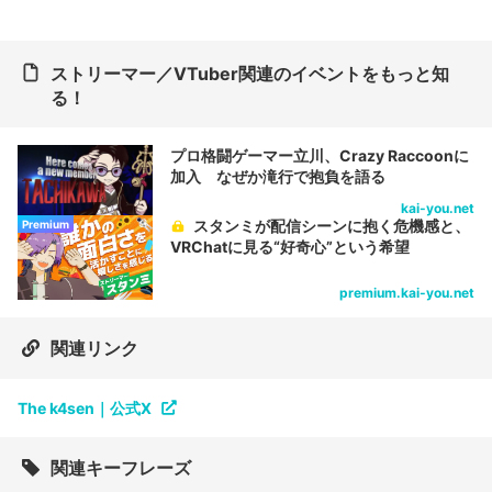
ストリーマー／VTuber関連のイベントをもっと知
る！
プロ格闘ゲーマー立川、Crazy Raccoonに
加入 なぜか滝行で抱負を語る
kai-you.net
スタンミが配信シーンに抱く危機感と、
Premium
VRChatに見る“好奇心”という希望
premium.kai-you.net
関連リンク
The k4sen｜公式X
関連キーフレーズ