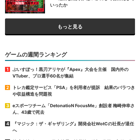
いったか
もっと見る
ゲームの週間ランキング
ぶいすぽっ！黒刃アリヤが『Apex』大会を主催 国内外の
VTuber、プロ選手60名が集結
トレカ鑑定サービス「PSA」を利用者が提訴 結果のバラつき
や収益構造を問題視
eスポーツチーム「DetonatioN FocusMe」創設者 梅崎伸幸さ
ん、43歳で死去
『マジック：ザ・ギャザリング』開発会社WotCの社長が退任
へ