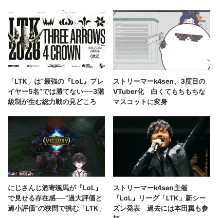
「LTK」は“最強の『LoL』プレ
ストリーマーk4sen、3度目の
イヤー5名”では勝てない──3階
VTuber化 白くてもちもちな
級制が生む総力戦の見どころ
マスコットに変身
にじさんじ酒寄颯馬が『LoL』
ストリーマーk4sen主催
で見せる存在感──“過大評価と
『LoL』リーグ「LTK」新シー
過小評価”の狭間で挑む「LTK」
ズン発表 過去には本田翼も参