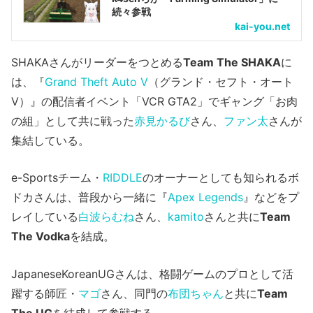
続々参戦
kai-you.net
SHAKAさんがリーダーをつとめる
Team The SHAKA
に
は、『
Grand Theft Auto V
（グランド・セフト・オート
V）』の配信者イベント「VCR GTA2」でギャング「お肉
の組」として共に戦った
赤見かるび
さん、
ファン太
さんが
集結している。
e-Sportsチーム・
RIDDLE
のオーナーとしても知られるボ
ドカさんは、普段から一緒に『
Apex Legends
』などをプ
レイしている
白波らむね
さん、
kamito
さんと共に
Team
The Vodka
を結成。
JapaneseKoreanUGさんは、格闘ゲームのプロとして活
躍する師匠・
マゴ
さん、同門の
布団ちゃん
と共に
Team
The UG
を結成して参戦する。