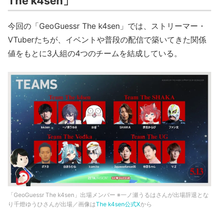
The k4sen」
今回の「GeoGuessr The k4sen」では、ストリーマー・
VTuberたちが、イベントや普段の配信で築いてきた関係
値をもとに3人組の4つのチームを結成している。
「GeoGuessr The k4sen」出場メンバー ※一ノ瀬うるはさんが出場辞退とな
り千燈ゆうひさんが出場／画像は
The k4sen公式X
から