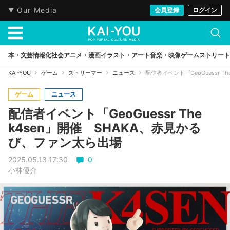
Our Media
会員登録
ログイン
本・文芸
情報化社会
アニメ・漫画
イラスト・アート
音楽・映像
ゲーム
ストリート
KAI-YOU
ゲーム
ストリーマー
ニュース
配信者イベント「GeoGuessr 
ゲーム
ニュース
配信者イベント「GeoGuessr The
k4sen」開催 SHAKA、赤見かる
び、ファン太ら出場
2025.05.13 17:30
0
小林優介