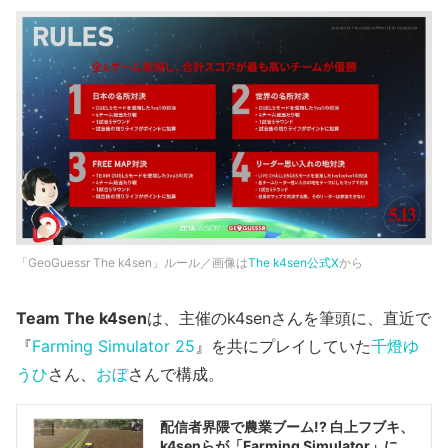
「GeoGuessr The k4sen」ルール／画像は
The k4sen公式X
から
Team The k4sen
は、主催のk4senさんを筆頭に、直近で
『
Farming Simulator 25
』を共にプレイしていた
千燈ゆ
うひ
さん、
おぼ
さんで構成。
配信者界隈で農業ブーム!? 白上フブキ、
k4senらが「Farming Simulator」に