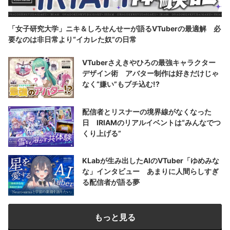
「女子研究大学」ニキ＆しろせんせーが語るVTuberの最適解 必
要なのは非日常より“イカレた奴”の日常
VTuberさえきやひろの最強キャラクター
デザイン術 アバター制作は好きだけじゃ
なく“嫌い”もブチ込む!?
配信者とリスナーの境界線がなくなった
日 IRIAMのリアルイベントは“みんなでつ
くり上げる”
KLabが生み出したAIのVTuber「ゆめみな
な」インタビュー あまりに人間らしすぎ
る配信者が語る夢
もっと見る