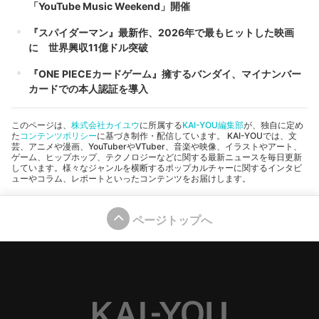
「YouTube Music Weekend」開催
『スパイダーマン』最新作、2026年で最もヒットした映画
に 世界興収11億ドル突破
『ONE PIECEカードゲーム』擁するバンダイ、マイナンバー
カードでの本人認証を導入
このページは、
株式会社カイユウ
に所属する
KAI-YOU編集部
が、独自に定め
た
コンテンツポリシー
に基づき制作・配信しています。 KAI-YOUでは、文
芸、アニメや漫画、YouTuberやVTuber、音楽や映像、イラストやアート、
ゲーム、ヒップホップ、テクノロジーなどに関する最新ニュースを毎日更新
しています。様々なジャンルを横断するポップカルチャーに関するインタビ
ューやコラム、レポートといったコンテンツをお届けします。
ページトップへ