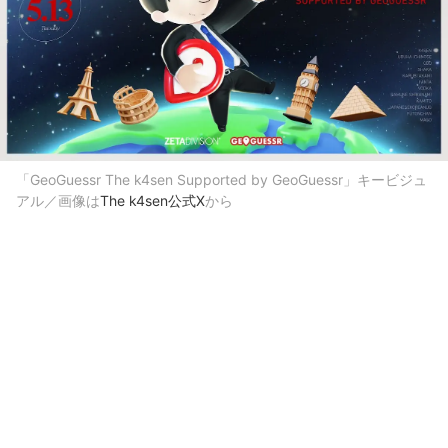
「GeoGuessr The k4sen Supported by GeoGuessr」キービジュ
アル／画像は
The k4sen公式X
から