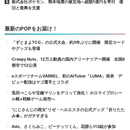
株式会社ポケモン、熊本地震の被災地へ総額1億円を寄付 復
旧と復興を支援
最新のPOPをお届け！
「ずとまよTCG」の公式大会、約3年ぶりに開催 限定カード
やグッズも登場
Creepy Nuts、12万人動員の国内アリーナツアー開催 全国8
都市で12公演
eスポーツチームVARREL、初のAITuber「LUMA」発表 デ
ビュー配信はマゴ選手とコラボ
兎田ぺこらや宝鐘マリンをデコって強化！ ホロライブのシー
ル帳×戦略ゲーム発売へ
“にじさんじの雨女”リゼ・ヘルエスタの公式グッズ「折りたた
み傘」がガチすぎる
Ado、さくらみこ、ピーナッツくん、花譜ら113組が参加