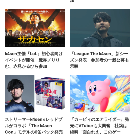
加
k4sen主催『LoL』初心者向け
「League The k4sen」新シー
イベントが開催 魔界ノりり
ズン発表 参加者の一般公募も
む、赤見かるびら参加
示唆
ストリーマーk4sen×レッドブ
『カービィのエアライダー』発
ルがコラボ 「The k4sen
売にVTuberも大興奮 社築は
Con」モデルの6缶パック発売
絶叫「面白れえ、このゲー