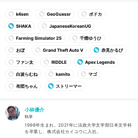
k4sen
GeoGuessr
ボドカ
SHAKA
JapaneseKoreanUG
Farming Simulator 25
千燈ゆうひ
おぼ
Grand Theft Auto V
赤見かるび
ファン太
RIDDLE
Apex Legends
白波らむね
kamito
マゴ
布団ちゃん
ストリーマー
小林優介
執筆
1998年生まれ。2021年に法政大学文学部日本文学科
を卒業し、株式会社カイユウに入社。