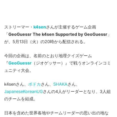
ストリーマー・
k4sen
さんが主催するゲーム企画
「
GeoGuessr The k4sen Supported by GeoGuessr
」
が、5月13日（火）の20時から配信される。
今回の企画は、名前のとおり地理クイズゲーム
『
GeoGuessr
（ジオゲッサー）』で戦うオンラインコミ
ュニティ大会。
k4senさん、
ボドカ
さん、
SHAKA
さん、
JapaneseKoreanUG
さんの4人がリーダーとなり、3人組
のチームを結成。
日本を含めた世界各地やチームリーダーの思い出の地な