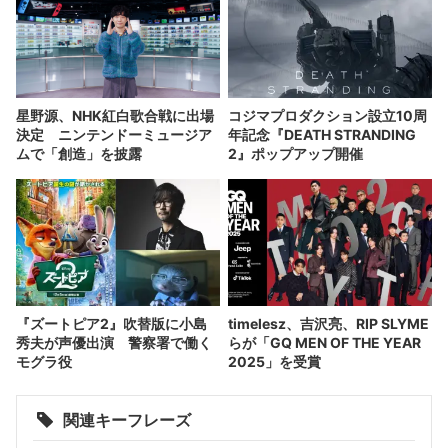
星野源、NHK紅白歌合戦に出場
コジマプロダクション設立10周
決定 ニンテンドーミュージア
年記念『DEATH STRANDING
ムで「創造」を披露
2』ポップアップ開催
『ズートピア2』吹替版に小島
timelesz、吉沢亮、RIP SLYME
秀夫が声優出演 警察署で働く
らが「GQ MEN OF THE YEAR
モグラ役
2025」を受賞
関連キーフレーズ