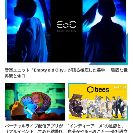
音楽ユニット「Empty old City」が語る徹底した美学──強固な世
界観と余白
バーチャルライブ配信アプリが
“インディーアニメ“の足跡と、
リアルイベントしてみた結果!?
自分がやるべきこと──会社設立