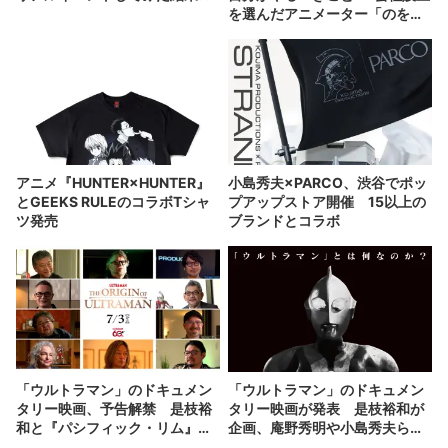
を選んだアニメーター「のを
か」の胸中
アニメ『HUNTER×HUNTER』
小島秀夫×PARCO、渋谷でポッ
とGEEKS RULEのコラボTシャ
プアップストア開催 15以上の
ツ発売
ブランドとコラボ
「ウルトラマン」のドキュメン
「ウルトラマン」のドキュメン
タリー映画、予告解禁 是枝裕
タリー映画が発表 是枝裕和が
和と『パシフィック・リム』監
企画、庵野秀明や小島秀夫らが
督が対談
出演