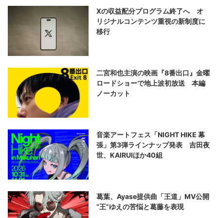
Xの収益配分プログラム終了へ オ
リジナルコンテンツ重視の新制度に
移行
二宮和也主演の映画『8番出口』金曜
ロードショーで地上波初放送 本編
ノーカット
音楽アートフェス「NIGHT HIKE 幕
張」第3弾ラインナップ発表 吉田夜
世、KAIRUIほか40組
葛葉、Ayase提供曲「王道」MV公開
“王”ゆえの苦悩と葛藤を表現