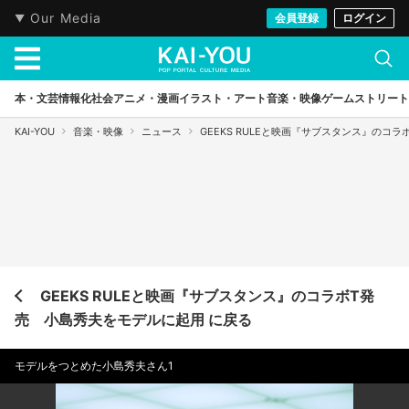
Our Media
会員登録
ログイン
本・文芸
情報化社会
アニメ・漫画
イラスト・アート
音楽・映像
ゲーム
ストリート
KAI-YOU
音楽・映像
ニュース
GEEKS RULEと映画『サブスタンス』のコ
GEEKS RULEと映画『サブスタンス』のコラボT発
売 小島秀夫をモデルに起用 に戻る
モデルをつとめた小島秀夫さん1