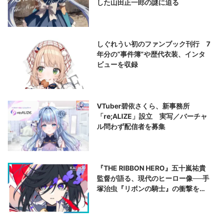
した山田正一郎の謎に迫る
しぐれうい初のファンブック刊行 7
年分の“事件簿”や歴代衣装、インタ
ビューを収録
VTuber碧依さくら、新事務所
「re;ALIZE」設立 実写／バーチャ
ル問わず配信者を募集
『THE RIBBON HERO』五十嵐祐貴
監督が語る、現代のヒーロー像──手
塚治虫『リボンの騎士』の衝撃を再
演する