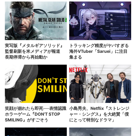
実写版『メタルギアソリッド』
トラッキング精度がヤバすぎる
監督刷新を米メディアが報道
海外VTuber「Saruei」に注目
長期停滞から再始動か
集まる
笑顔が崩れたら即死──表情認識
小島秀夫、Netflix『ストレンジ
ホラーゲーム『DON’T STOP
ャー・シングス』を大絶賛「僕
SMILING』がすごそう
にとって特別なドラマ」