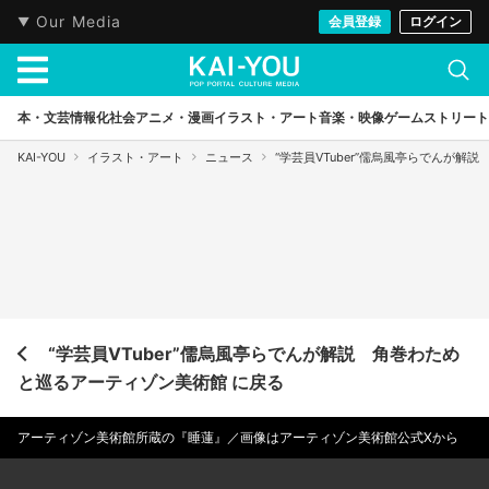
Our Media
会員登録
ログイン
本・文芸
情報化社会
アニメ・漫画
イラスト・アート
音楽・映像
ゲーム
ストリート
KAI-YOU
イラスト・アート
ニュース
“学芸員VTuber”儒烏風亭らでんが
“学芸員VTuber”儒烏風亭らでんが解説 角巻わため
と巡るアーティゾン美術館 に戻る
アーティゾン美術館所蔵の『睡蓮』／画像はアーティゾン美術館公式Xから