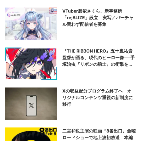
VTuber碧依さくら、新事務所
「re;ALIZE」設立 実写／バーチャ
ル問わず配信者を募集
『THE RIBBON HERO』五十嵐祐貴
監督が語る、現代のヒーロー像──手
塚治虫『リボンの騎士』の衝撃を再
演する
Xの収益配分プログラム終了へ オ
リジナルコンテンツ重視の新制度に
移行
二宮和也主演の映画『8番出口』金曜
ロードショーで地上波初放送 本編