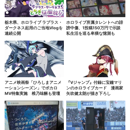
栃木県、ホロライブ ラプラス・
ホロライブ所属タレントへの誹
ダークネス起用のご当地Vlogを
謗中傷、1投稿150万円で示談
連続公開
私生活を巡る卑猥な憶測も
アニメ映画祭「ひろしまアニメ
『Vジャンプ』付録に宝鐘マリ
ーションシーズン」でボカロ
ンのホロライブカード 漫画家
MV特集実施 椎乃味醂も登壇
矢吹健太朗が描き下ろし