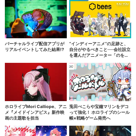
バーチャルライブ配信アプリが
“インディーアニメ“の足跡と、
リアルイベントしてみた結果!?
自分がやるべきこと──会社設立
を選んだアニメーター「のを
か」の胸中
ホロライブMori Calliope、アニ
兎田ぺこらや宝鐘マリンをデコ
メ『メイドインアビス』新作映
って強化！ ホロライブのシール
画の主題歌を担当
帳×戦略ゲーム発売へ