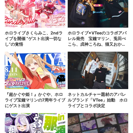
ホロライブさくらみこ、2ndラ
ホロライブ×VTeeのコラボアパ
イブを開催 “ゲスト出演一切な
レル発売 宝鐘マリン、兎田ぺ
し”の覚悟
こら、戌神ころね、猫又おかゆ
が参加
『超かぐや姫！』かぐや、ホロ
ネットカルチャー題材のアパレ
ライブ宝鐘マリンの7周年ライブ
ルブランド「VTee」始動 ホロ
にゲスト出演
ライブとコラボ決定