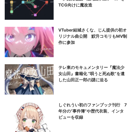
TCG向けに魔改造
VTuber結城さくな、じん提供の初オ
リジナル曲公開 鮫升コモリもMV制
作に参加
テレ東のモキュメンタリー『魔法少
女山田』書籍化 “唄うと死ぬ歌”を遺
した山田正一郎の謎に迫る
しぐれうい初のファンブック刊行 7
年分の“事件簿”や歴代衣装、インタ
ビューを収録