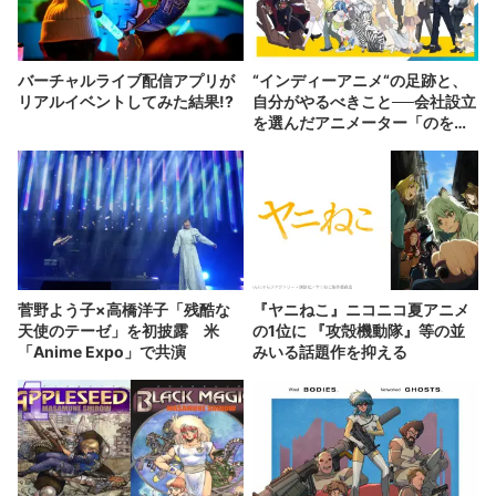
バーチャルライブ配信アプリが
“インディーアニメ“の足跡と、
リアルイベントしてみた結果!?
自分がやるべきこと──会社設立
を選んだアニメーター「のを
か」の胸中
菅野よう子×高橋洋子「残酷な
『ヤニねこ』ニコニコ夏アニメ
天使のテーゼ」を初披露 米
の1位に 『攻殻機動隊』等の並
「Anime Expo」で共演
みいる話題作を抑える