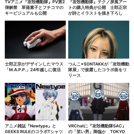
TVアニメ『攻殻機動隊』PV第2
『攻殻機動隊』テクノ屏風アー
弾解禁 草薙素子とフチコマの
トの購入特典が公開 士郎正宗
キービジュアルも公開
が詩とイラストを描き下ろし
士郎正宗がデザインしたマウス
つんこ×SONTAKKが「攻殻機動
「M.A.P.P.」24年越しに復活
隊展」で披露したコラボ曲をリ
リース
アニメ雑誌『Newtype』と
VRChatに『攻殻機動隊SAC』
GEEKS RULEのコラボTシャツ
の「笑い男」降臨か TOKYO