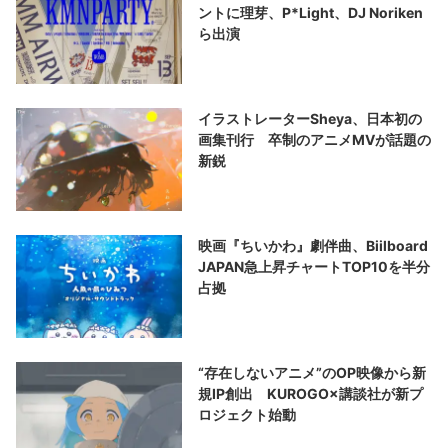
ントに理芽、P*Light、DJ Noriken
ら出演
イラストレーターSheya、日本初の
画集刊行 卒制のアニメMVが話題の
新鋭
映画『ちいかわ』劇伴曲、Biilboard
JAPAN急上昇チャートTOP10を半分
占拠
“存在しないアニメ”のOP映像から新
規IP創出 KUROGO×講談社が新プ
ロジェクト始動