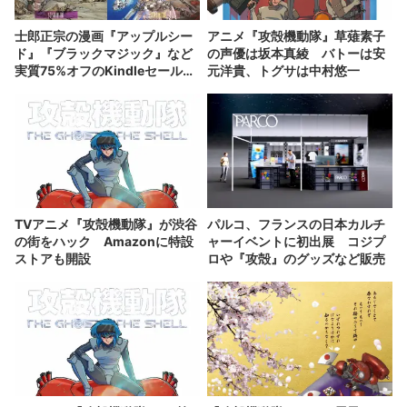
士郎正宗の漫画『アップルシー
アニメ『攻殻機動隊』草薙素子
ド』『ブラックマジック』など
の声優は坂本真綾 バトーは安
実質75%オフのKindleセール開
元洋貴、トグサは中村悠一
催
TVアニメ『攻殻機動隊』が渋谷
パルコ、フランスの日本カルチ
の街をハック Amazonに特設
ャーイベントに初出展 コジプ
ストアも開設
ロや『攻殻』のグッズなど販売