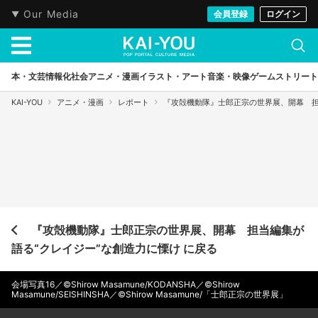
Our Media
会員登録
ログイン
本・文芸
情報化社会
アニメ・漫画
イラスト・アート
音楽・映像
ゲーム
ストリート
KAI-YOU
アニメ・漫画
レポート
『攻殻機動隊』士郎正宗の世界展、開幕 担
『攻殻機動隊』士郎正宗の世界展、開幕 担当編集が
語る“クレイジー”な創造力に慄け に戻る
会場写真16／©Shirow Masamune/KODANSHA／©Shirow
Masamune/SEISHINSHA／©Shirow Masamune/「士郎正宗の世界展」