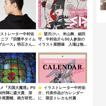
望月けい、米山舞、細田
ラニフ 『四畳半タイム
守、中村佑介ら50人参加の
ブルース』明石さん
イラスト展開催 入場は無
グも再現
料
イラストレーター中村佑
制作陣に森大貴、深
介、代表作品がカレンダー
牛尾憲輔、南方研究
に 限定トレカも付属