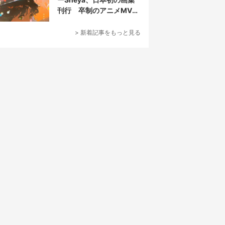
刊行 卒制のアニメMVが
話題の新鋭
> 新着記事をもっと見る