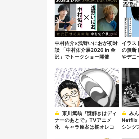
中村佑介×浅野いにおが初対
イラス
談 「中村佑介展2026 in 金
の無断ト
沢」でトークショー開催
やデニ
へ波及
東川篤哉『謎解きはディ
みんなもう大人じゃん！
ナーのあとで』TVアニメ
Netf
化 キャラ原案は橘オレコ
シング
2025