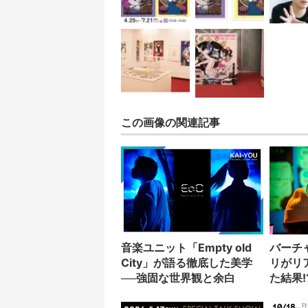
この画像の関連記事
音楽ユニット「Empty old
バーチ
City」が語る徹底した美学
リがリ
──強固な世界観と余白
た結果!