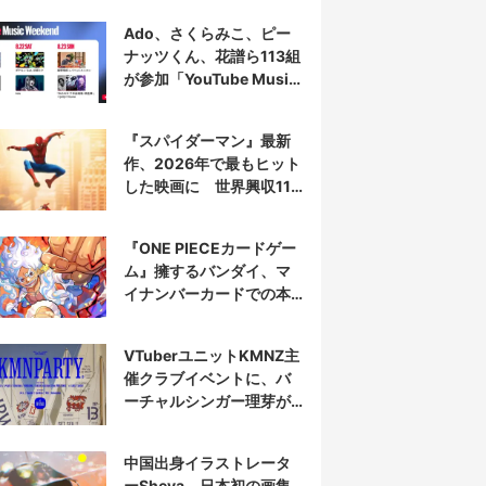
Ado、さくらみこ、ピー
ナッツくん、花譜ら113組
が参加「YouTube Music
Weekend」開催
『スパイダーマン』最新
作、2026年で最もヒット
した映画に 世界興収11
億ドル突破
『ONE PIECEカードゲー
ム』擁するバンダイ、マ
イナンバーカードでの本
人認証を導入
VTuberユニットKMNZ主
催クラブイベントに、バ
ーチャルシンガー理芽が
出演
中国出身イラストレータ
ーSheya、日本初の画集