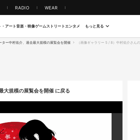
S
RADIO
WEAR
ト・アート
音楽・映像
ゲーム
ストリート
エンタメ
もっと見る
ーター中村佑介、過去最大規模の展覧会を開催
（画像ギャラリー 5 / 8）中村佑介さ
最大規模の展覧会を開催 に戻る