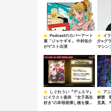
Podcastのカバーアート
イラストレーター中村佑
展「ジャケギキ」 中村佑介
介×グ
がゲスト出演
マシン
のバッ
しぐれうい『デュエマ』
アニメ『天国大魔境』PV
にイラスト提供 “女子高生
解禁 
好き”の本領発揮し槍を擬人
見真、
化
所