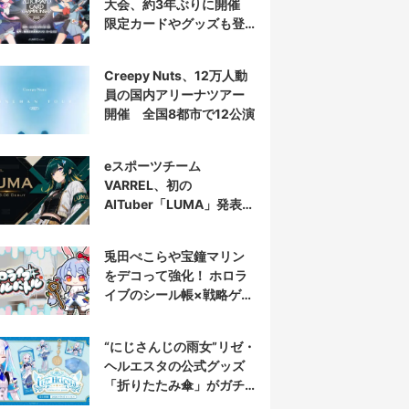
大会、約3年ぶりに開催
限定カードやグッズも登
場
Creepy Nuts、12万人動
員の国内アリーナツアー
開催 全国8都市で12公演
eスポーツチーム
VARREL、初の
AITuber「LUMA」発表
デビュー配信はマゴ選手
とコラボ
兎田ぺこらや宝鐘マリン
をデコって強化！ ホロラ
イブのシール帳×戦略ゲー
ム発売へ
“にじさんじの雨女”リゼ・
ヘルエスタの公式グッズ
「折りたたみ傘」がガチ
すぎる