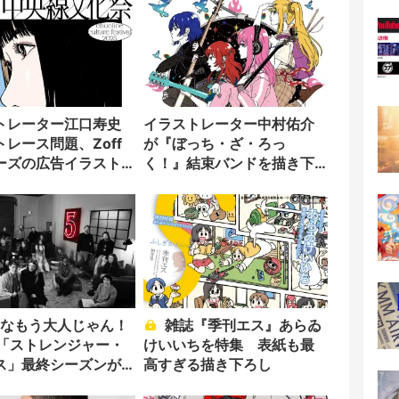
トレーター江口寿史
イラストレーター中村佑介
レース問題、Zoff
が『ぼっち・ざ・ろっ
ーズの広告イラスト
く！』結束バンドを描き下
ろし
雑誌『季刊エス』あらゐ
lix「ストレンジャー・
けいいちを特集 表紙も最
ス」最終シーズンが
高すぎる描き下ろし
年配信