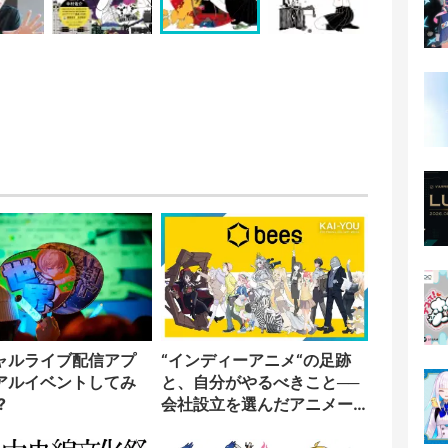
ャルライブ配信アプ
“インディーアニメ“の足跡
アルイベントしてみ
と、自分がやるべきこと──
?
会社設立を選んだアニメー
ター「のをか」の胸中