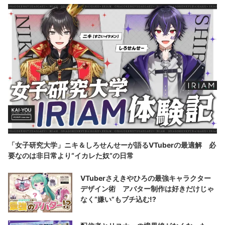
「女子研究大学」ニキ＆しろせんせーが語るVTuberの最適解 必
要なのは非日常より“イカレた奴”の日常
VTuberさえきやひろの最強キャラクター
デザイン術 アバター制作は好きだけじゃ
なく“嫌い”もブチ込む!?