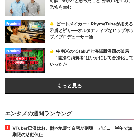
対談 “良かれと思ったこと“が呪いを生み、
恐怖を生む
ビートメイカー・RhymeTubeが抱える
Premium
矛盾と祈り──オルタナティブなヒップホッ
プ／プロデューサー論
中南米の“Otaku”と海賊版漫画の破局
Premium
──“違法な消費者”はいかにして合法化して
いったか
もっと見る
エンタメの週間ランキング
VTuber巳澄はお、熊本地震で自宅が倒壊 デビュー半年で無
期限の活動休止