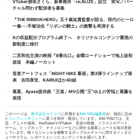
VTuber碧依さくら、新事務所「re;ALIZE」設立 実写／バー
チャル問わず配信者を募集
『THE RIBBON HERO』五十嵐祐貴監督が語る、現代のヒーロ
ー像──手塚治虫『リボンの騎士』の衝撃を再演する
Xの収益配分プログラム終了へ オリジナルコンテンツ重視の
新制度に移行
二宮和也主演の映画『8番出口』金曜ロードショーで地上波初
放送 本編ノーカット
音楽アートフェス「NIGHT HIKE 幕張」第3弾ラインナップ発
表 吉田夜世、KAIRUIほか40組
葛葉、Ayase提供曲「王道」MV公開 “王”ゆえの苦悩と葛藤を
表現
このページは、
株式会社カイユウ
に所属する
KAI-YOU編集部
が、独自に定め
た
コンテンツポリシー
に基づき制作・配信しています。 KAI-YOUでは、文
芸、アニメや漫画、YouTuberやVTuber、音楽や映像、イラストやアート、
ゲーム、ヒップホップ、テクノロジーなどに関する最新ニュースを毎日更新
しています。様々なジャンルを横断するポップカルチャーに関するインタビ
ューやコラム、レポートといったコンテンツをお届けします。