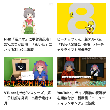
NHK『沼ハマ』に甲賀流忍者！
ピーナッツくん、新アルバム
ぽんぽこが出演 「ぬい活」に
『Tele倶楽部2』発表 バーチ
ハマるZ世代に密着
ャルライブも開催決定
VTuberおめがシスターズ、第
YouTube、ライブ配信の視聴者
二子妊娠を発表 出産予定は9
を順位付け 新機能「コミュニ
月
ティランキング」に波紋