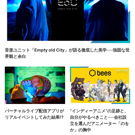
音楽ユニット「Empty old City」が語る徹底した美学──強固な世
界観と余白
バーチャルライブ配信アプリが
“インディーアニメ“の足跡と、
リアルイベントしてみた結果!?
自分がやるべきこと──会社設
立を選んだアニメーター「のを
か」の胸中