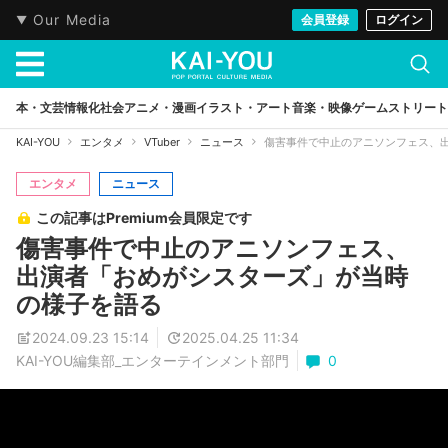
Our Media
会員登録
ログイン
本・文芸
情報化社会
アニメ・漫画
イラスト・アート
音楽・映像
ゲーム
ストリート
KAI-YOU
エンタメ
VTuber
ニュース
傷害事件で中止のアニソンフェス、
エンタメ
ニュース
この記事はPremium会員限定です
傷害事件で中止のアニソンフェス、
出演者「おめがシスターズ」が当時
の様子を語る
2024.09.23 15:14
2025.04.25 11:34
KAI-YOU編集部_エンターテインメント部門
0