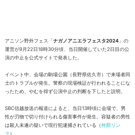
アニソン野外フェス「
ナガノアニエラフェスタ2024
」の
運営が9月22日18時30分頃、当日開催していた2日目の公
演の中止を公式サイトで発表した。
イベント中、会場の駒場公園（長野県佐久市）で来場者同
士のトラブルが発生。警察の現場検証が行われることにな
ったため、やむを得ず公演中止の判断を下したと説明。
SBC信越放送の報道によると、当日13時頃に会場で、男
性が刃物で切り付けられる傷害事件が発生。容疑者の男性
は殺人未遂の疑いで現行犯逮捕されている（
外部リン
ク
）。