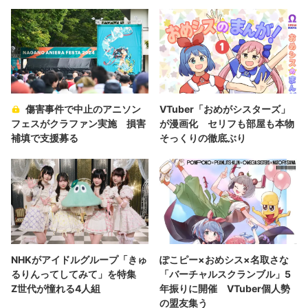
傷害事件で中止のアニソン
VTuber「おめがシスターズ」
フェスがクラファン実施 損害
が漫画化 セリフも部屋も本物
補填で支援募る
そっくりの徹底ぶり
NHKがアイドルグループ「きゅ
ぽこピー×おめシス×名取さな
るりんってしてみて」を特集
「バーチャルスクランブル」5
Z世代が憧れる4人組
年振りに開催 VTuber個人勢
の盟友集う