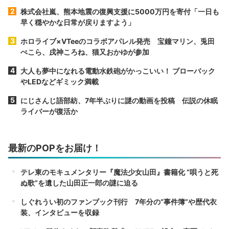
株式会社嵐、熊本地震の復興支援に5000万円を寄付「一日も
早く穏やかな日常が戻りますよう」
ホロライブ×VTeeのコラボアパレル発売 宝鐘マリン、兎田
ぺこら、戌神ころね、猫又おかゆが参加
大人も夢中になれる電動水鉄砲がかっこいい！ ブローバック
やLEDなどギミック満載
にじさんじ語部紡、7年半ぶりに謎の動画を投稿 伝説の休眠
ライバーが復活か
最新のPOPをお届け！
テレ東のモキュメンタリー『魔法少女山田』書籍化 “唄うと死
ぬ歌”を遺した山田正一郎の謎に迫る
しぐれうい初のファンブック刊行 7年分の“事件簿”や歴代衣
装、インタビューを収録