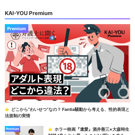
KAI-YOU Premium
Premium
どこから“わいせつ”なの？ Fantia騒動から考える、性的表現と
法規制の実情
ホラー映画『遺愛』酒井善三×大森時生
Premium