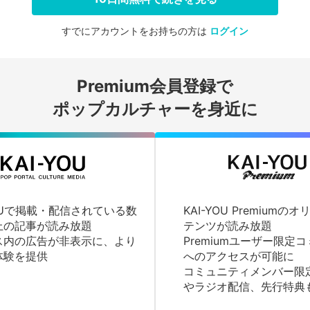
すでにアカウントをお持ちの方は
ログイン
会員登録する
Premium会員登録で
ログインする
ポップカルチャーを身近に
YOUで掲載・配信されている数
KAI-YOU Premium
上の記事が読み放題
テンツが読み放題
ス内の広告が非表示に、より
Premiumユーザー限定
体験を提供
へのアクセスが可能に
コミュニティメンバー限
やラジオ配信、先行特典