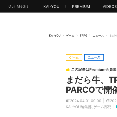
本・文芸
情報化社会
アニメ・漫画
イラス
Our Media
KAI-YOU
PREMIUM
VIDEO
KAI-YOU
ゲーム
TRPG
ニュース
まだら
ゲーム
ニュース
この記事はPremium会員
まだら牛、T
PARCOで開
2024.04.01 09:00
202
KAI-YOU編集部_ゲーム部門