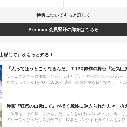
特典についてもっと詳しく
Premium会員登録の詳細はこちら
山脈にて』をもっと知る！
「人って狂うとこうなるんだ」 TRPG原作の舞台『狂気山
ゲームマスターの用意したシナリオとプレイヤー達のロールプレイ
をつくっていくTRPG。 2020年以降、隆盛を極め新たなネットカルチャーとして大きな注目を
集めている中、とある舞台が公演された。 それが、TRPGシナリオ「狂気山脈 ～邪神の山嶺
～」を基とした舞台「狂気山脈単独登頂」だ…
漫画『狂気の山脈にて』が描く魔性に魅入られた人々 抗
「深淵をのぞく時、深淵もまたこちらをのぞいているのだ」今回は
名な一文がぴったりの漫画です。時事とリンクするタイトルを新作
て、“今読むべき漫画”や“今改めて読むと面白い漫画”を紹介していく