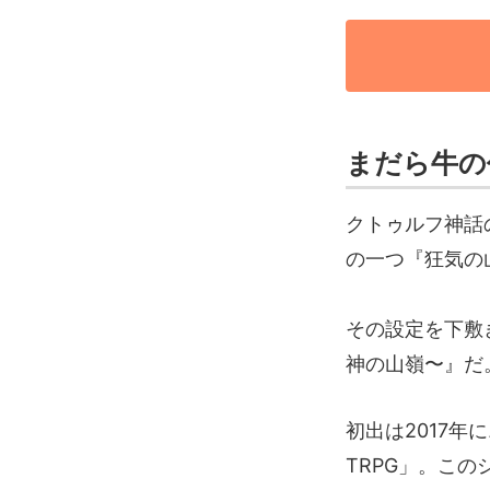
まだら牛の
クトゥルフ神話
の一つ『狂気の
その設定を下敷
神の山嶺〜』だ
初出は2017
TRPG」。こ