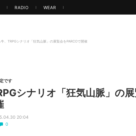
ト・アート
音楽・映像
ゲーム
ストリート
エンタメ
もっと見る
S
RADIO
WEAR
牛、TRPGシナリオ「狂気山脈」の展覧会をPARCOで開催
限定です
RPGシナリオ「狂気山脈」の展
催
5.04.30 20:04
0