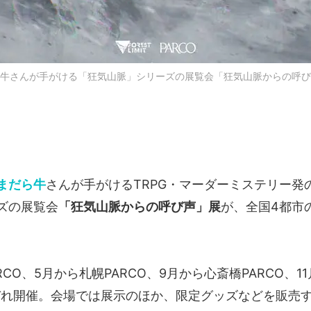
牛さんが手がける「狂気山脈」シリーズの展覧会「狂気山脈からの呼び
まだら牛
さんが手がけるTRPG・マーダーミステリー発
ズの展覧会
「狂気山脈からの呼び声」展
が、全国4都市の
RCO、5月から札幌PARCO、9月から心斎橋PARCO、1
れぞれ開催。会場では展示のほか、限定グッズなどを販売