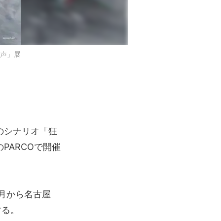
声」展
のシナリオ「狂
PARCOで開催
1月から名古屋
する。