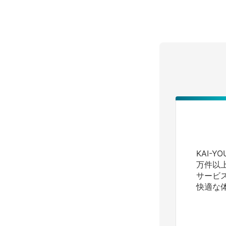
KAI-
万件以
サービ
快適な