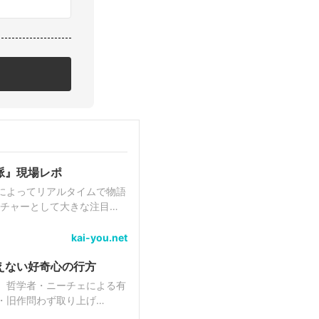
脈』現場レポ
によってリアルタイムで物語
kai-you.net
えない好奇心の行方
、哲学者・ニーチェによる有
・旧作問わず取り上げ
本連載「漫画百景」。一...